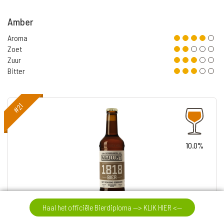
Amber
Aroma
Zoet
Zuur
Bitter
#21
10.0%
Maallust 1818
Haal het officiële Bierdiploma --> KLIK HIER <--