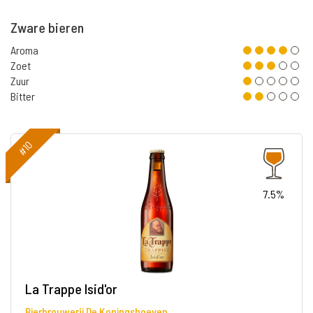
Zware bieren
Aroma
Zoet
Zuur
Bitter
#10
7.5%
La Trappe Isid'or
Bierbrouwerij De Koningshoeven