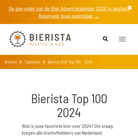
De pre-order van de Bier Adventskalender 2026 is gestart!
Reserveer jouw exemplaar →
Toggle
navigat
Bierista
Toplijsten
Bierista Bier Top 100 - 2024
Bierista Top 100
2024
Wat is jouw favoriete bier over 2024? Die vraag
kregen alle bierliefhebbers van Nederland