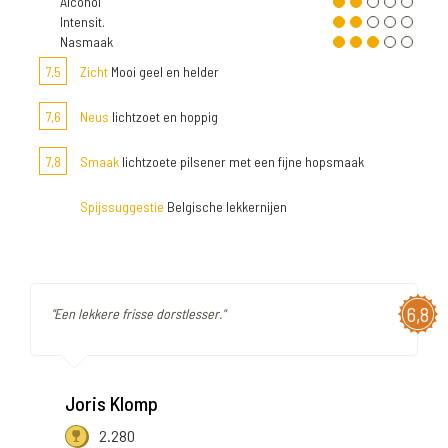
Alcohol
Intensit.
Nasmaak
7,5
Zicht
Mooi geel en helder
7,6
Neus
lichtzoet en hoppig
7,8
Smaak
lichtzoete pilsener met een fijne hopsmaak
Spijssuggestie
Belgische lekkernijen
6,8
"Een lekkere frisse dorstlesser."
Joris Klomp
2.280