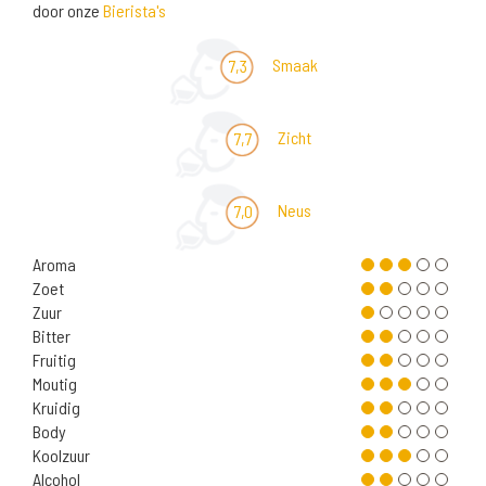
door onze
Bierista's
Smaak
7,3
Zicht
7,7
Neus
7,0
Aroma
Zoet
Zuur
Bitter
Fruitig
Moutig
Kruidig
Body
Koolzuur
Alcohol