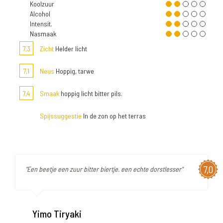
Koolzuur
Alcohol
Intensit.
Nasmaak
7,3
Zicht
Helder licht
7,1
Neus
Hoppig, tarwe
7,4
Smaak
hoppig licht bitter pils.
Spijssuggestie
In de zon op het terras
7,0
"Een beetje een zuur bitter biertje. een echte dorstlesser"
Yimo Tiryaki