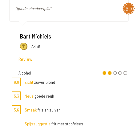
6,7
"goede standaartpils"
Bart Michiels
2.465
Review
Alcohol
6,8
Zicht
zuiver blond
5,3
Neus
goede reuk
5,6
Smaak
fris en zuiver
Spijssuggestie
frit met stoofvlees