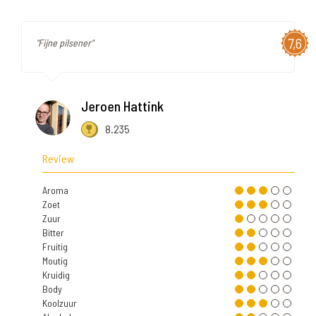
7,6
"Fijne pilsener"
Jeroen Hattink
8.235
Review
Aroma
Zoet
Zuur
Bitter
Fruitig
Moutig
Kruidig
Body
Koolzuur