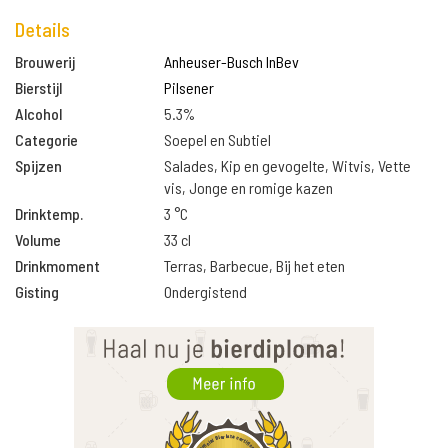
Details
Brouwerij
Anheuser-Busch InBev
Bierstijl
Pilsener
Alcohol
5.3%
Categorie
Soepel en Subtiel
Spijzen
Salades, Kip en gevogelte, Witvis, Vette
vis, Jonge en romige kazen
Drinktemp.
3 °C
Volume
33 cl
Drinkmoment
Terras, Barbecue, Bij het eten
Gisting
Ondergistend