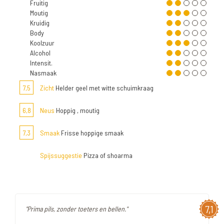
Fruitig
Moutig
Kruidig
Body
Koolzuur
Alcohol
Intensit.
Nasmaak
7,5
Zicht
Helder geel met witte schuimkraag
6,8
Neus
Hoppig , moutig
7,3
Smaak
Frisse hoppige smaak
Spijssuggestie
Pizza of shoarma
7,1
"Prima pils, zonder toeters en bellen."