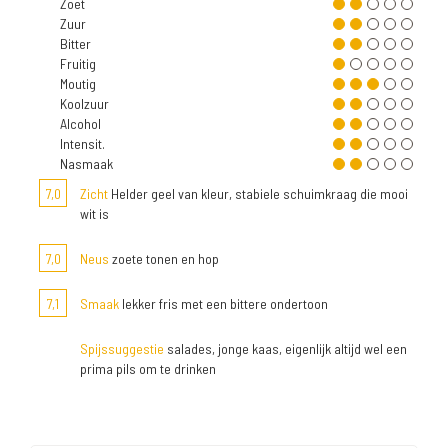
Zoet
Zuur
Bitter
Fruitig
Moutig
Koolzuur
Alcohol
Intensit.
Nasmaak
7,0
Zicht
Helder geel van kleur, stabiele schuimkraag die mooi
wit is
7,0
Neus
zoete tonen en hop
7,1
Smaak
lekker fris met een bittere ondertoon
Spijssuggestie
salades, jonge kaas, eigenlijk altijd wel een
prima pils om te drinken