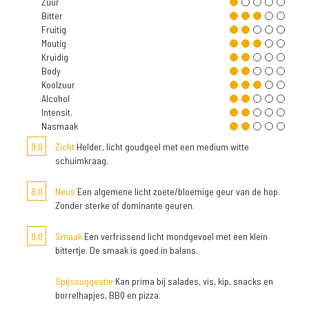
Zuur
Bitter
Fruitig
Moutig
Kruidig
Body
Koolzuur
Alcohol
Intensit.
Nasmaak
9,0
Zicht
Helder, licht goudgeel met een medium witte
schuimkraag.
8,0
Neus
Een algemene licht zoete/bloemige geur van de hop.
Zonder sterke of dominante geuren.
9,0
Smaak
Een verfrissend licht mondgevoel met een klein
bittertje. De smaak is goed in balans.
Spijssuggestie
Kan prima bij salades, vis, kip, snacks en
borrelhapjes, BBQ en pizza.