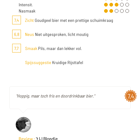
Intensit.
Nasmaak
7,4
Zicht
Goudgeel bier met een prettige schuimkraag
6,8
Neus
Niet uitgesproken, licht moutig
7,7
Smaak
Pils, maar dan lekker vol.
Spijssuggestie
Kruidige Rijsttafel
7,4
"Hoppig, maar toch fris en doordrinkbaar bier."
Review :
't IJ Blondie