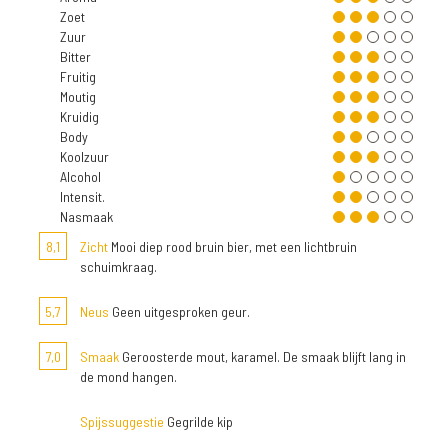
Zoet
Zuur
Bitter
Fruitig
Moutig
Kruidig
Body
Koolzuur
Alcohol
Intensit.
Nasmaak
8,1
Zicht
Mooi diep rood bruin bier, met een lichtbruin
schuimkraag.
5,7
Neus
Geen uitgesproken geur.
7,0
Smaak
Geroosterde mout, karamel. De smaak blijft lang in
de mond hangen.
Spijssuggestie
Gegrilde kip