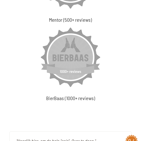
Mentor (500+ reviews)
BierBaas (1000+ reviews)
"Heerlijk bier, om de hele “soir”. Over te doen."