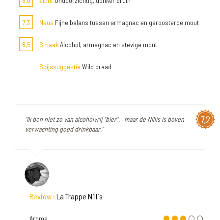
8,0
Zicht
Ondoorzichtig, donker bruin
7,3
Neus
Fijne balans tussen armagnac en geroosterde mout
8,5
Smaak
Alcohol, armagnac en stevige mout
Spijssuggestie
Wild braad
7,2
"Ik ben niet zo van alcoholvrij “bier”. , maar de Nillis is boven
verwachting goed drinkbaar."
Review :
La Trappe Nillis
Aroma