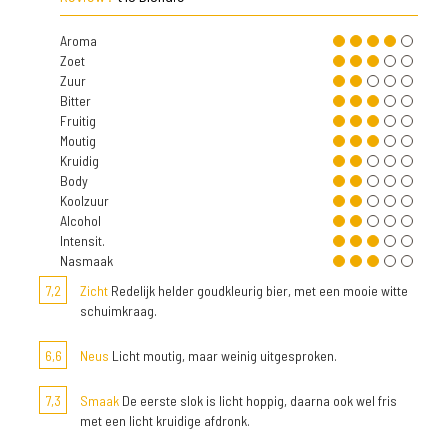
Aroma
Zoet
Zuur
Bitter
Fruitig
Moutig
Kruidig
Body
Koolzuur
Alcohol
Intensit.
Nasmaak
7,2
Zicht
Redelijk helder goudkleurig bier, met een mooie witte
schuimkraag.
6,6
Neus
Licht moutig, maar weinig uitgesproken.
7,3
Smaak
De eerste slok is licht hoppig, daarna ook wel fris
met een licht kruidige afdronk.