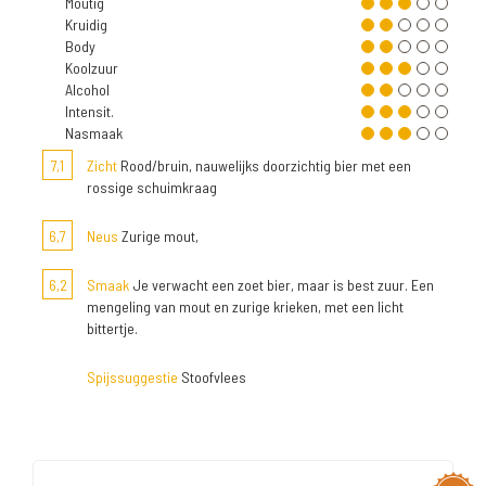
Moutig
Kruidig
Body
Koolzuur
Alcohol
Intensit.
Nasmaak
7,1
Zicht
Rood/bruin, nauwelijks doorzichtig bier met een
rossige schuimkraag
6,7
Neus
Zurige mout,
6,2
Smaak
Je verwacht een zoet bier, maar is best zuur. Een
mengeling van mout en zurige krieken, met een licht
bittertje.
Spijssuggestie
Stoofvlees