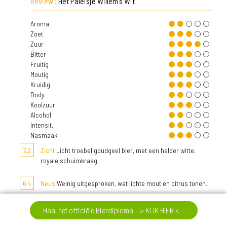
Review :
Het Paleisje Willem's Wit
Aroma
Zoet
Zuur
Bitter
Fruitig
Moutig
Kruidig
Body
Koolzuur
Alcohol
Intensit.
Nasmaak
7,2
Zicht
Licht troebel goudgeel bier, met een helder witte,
royale schuimkraag.
6,4
Neus
Weinig uitgesproken, wat lichte mout en citrus tonen.
7,2
Smaak
Fris en kruidig, met vooral wat citrus.
Haal het officiële Bierdiploma --> KLIK HIER <--