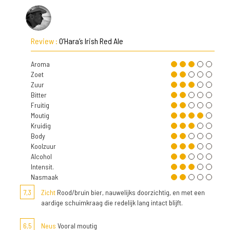
Review :
O’Hara’s Irish Red Ale
Aroma
Zoet
Zuur
Bitter
Fruitig
Moutig
Kruidig
Body
Koolzuur
Alcohol
Intensit.
Nasmaak
7,3
Zicht
Rood/bruin bier, nauwelijks doorzichtig, en met een
aardige schuimkraag die redelijk lang intact blijft.
6,5
Neus
Vooral moutig