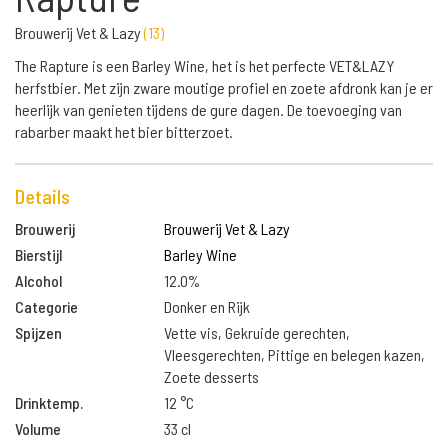
Brouwerij Vet & Lazy
(
13
)
The Rapture is een Barley Wine, het is het perfecte VET&LAZY
herfstbier. Met zijn zware moutige profiel en zoete afdronk kan je er
heerlijk van genieten tijdens de gure dagen. De toevoeging van
rabarber maakt het bier bitterzoet.
Details
Brouwerij
Brouwerij Vet & Lazy
Bierstijl
Barley Wine
Alcohol
12.0%
Categorie
Donker en Rijk
Spijzen
Vette vis, Gekruide gerechten,
Vleesgerechten, Pittige en belegen kazen,
Zoete desserts
Drinktemp.
12 °C
Volume
33 cl