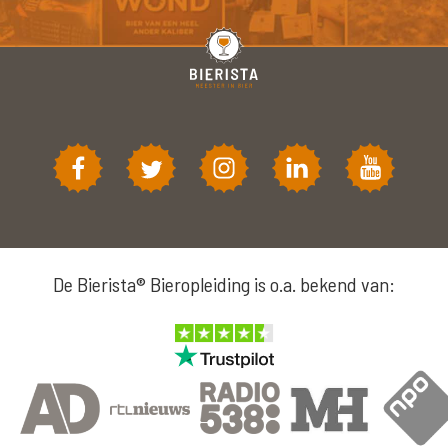
De Bierista® Bieropleiding is o.a. bekend van: