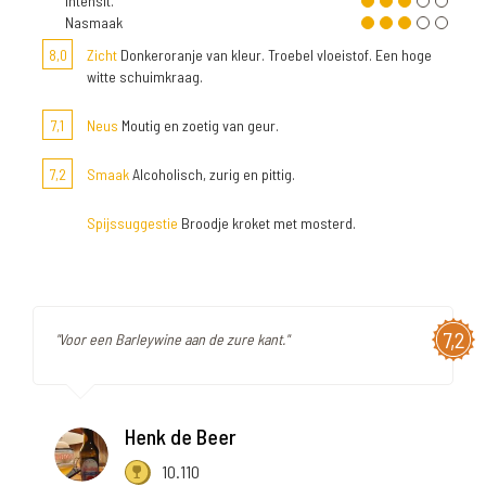
Intensit.
Nasmaak
8,0
Zicht
Donkeroranje van kleur. Troebel vloeistof. Een hoge
witte schuimkraag.
7,1
Neus
Moutig en zoetig van geur.
7,2
Smaak
Alcoholisch, zurig en pittig.
Spijssuggestie
Broodje kroket met mosterd.
7,2
"Voor een Barleywine aan de zure kant."
Henk de Beer
10.110