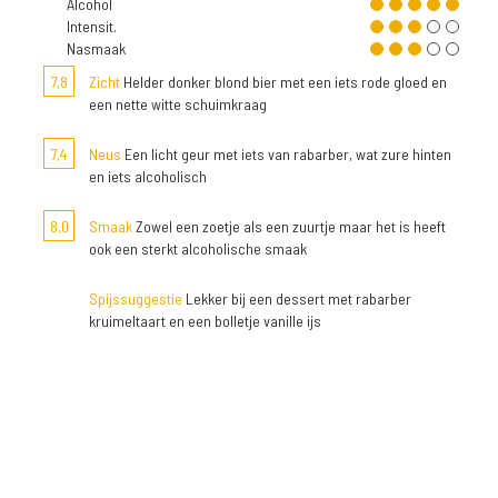
Alcohol
Intensit.
Nasmaak
7,8
Zicht
Helder donker blond bier met een iets rode gloed en
een nette witte schuimkraag
7,4
Neus
Een licht geur met iets van rabarber, wat zure hinten
en iets alcoholisch
8,0
Smaak
Zowel een zoetje als een zuurtje maar het is heeft
ook een sterkt alcoholische smaak
Spijssuggestie
Lekker bij een dessert met rabarber
kruimeltaart en een bolletje vanille ijs