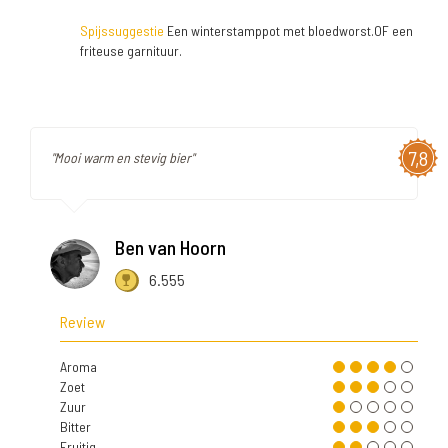
Spijssuggestie
Een winterstamppot met bloedworst.OF een
friteuse garnituur.
7,8
"Mooi warm en stevig bier"
Ben van Hoorn
6.555
Review
Aroma
Zoet
Zuur
Bitter
Fruitig