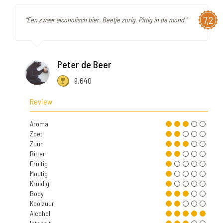
7,2
"Een zwaar alcoholisch bier. Beetje zurig. Pittig in de mond."
Peter de Beer
9.640
Review
Aroma
Zoet
Zuur
Bitter
Fruitig
Moutig
Kruidig
Body
Koolzuur
Alcohol