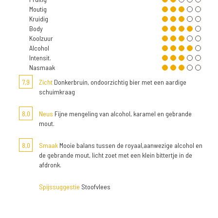
Moutig
Kruidig
Body
Koolzuur
Alcohol
Intensit.
Nasmaak
7,9
Zicht
Donkerbruin, ondoorzichtig bier met een aardige
schuimkraag
8,0
Neus
Fijne mengeling van alcohol, karamel en gebrande
mout.
8,0
Smaak
Mooie balans tussen de royaal,aanwezige alcohol en
de gebrande mout, licht zoet met een klein bittertje in de
afdronk.
Spijssuggestie
Stoofvlees