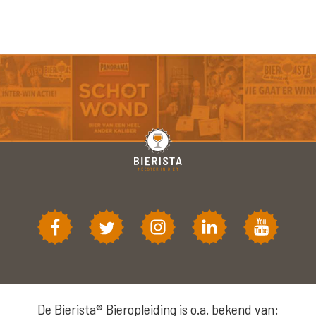
De Bierista® Bieropleiding is o.a. bekend van: