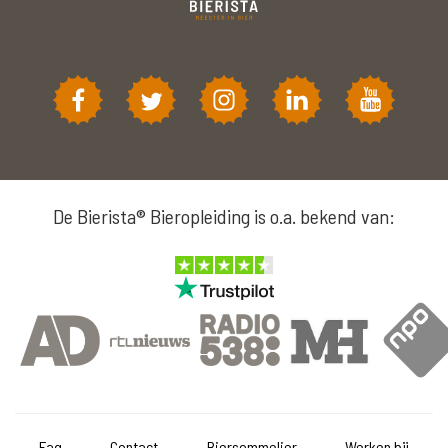
De Bierista® Bieropleiding is o.a. bekend van:
Faq
Contact
Biersommelier
Werken bij