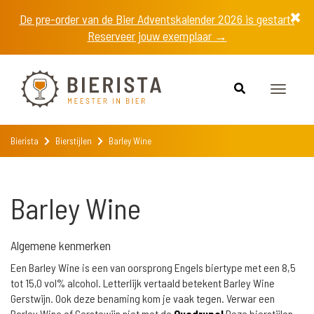
De pre-order van de Bier Adventskalender 2026 is gestart!
Reserveer jouw exemplaar →
Toggle
navigat
Bierista
Bierstijlen
Barley Wine
Barley Wine
Algemene kenmerken
Een Barley Wine is een van oorsprong Engels biertype met een 8,5
tot 15,0 vol% alcohol. Letterlijk vertaald betekent Barley Wine
Gerstwijn. Ook deze benaming kom je vaak tegen. Verwar een
Barley Wine of Gerstewijn niet met de
Quadrupel
Deze bierstijlen