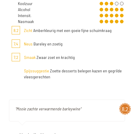
Koolzuur
Alcohol
Intensit.
Nasmaak
8,2
Zicht
Amberkleurig met een goeie fijne schuimkraag
7,4
Neus
Bareley en zoetig
7,2
Smaak
Zwaar zoet en krachtig
Spijssuggestie
Zoette desserts belegen kazen en gegrilde
vleesgerechten
8,2
"Mooie zachte verwarmende barleywine"