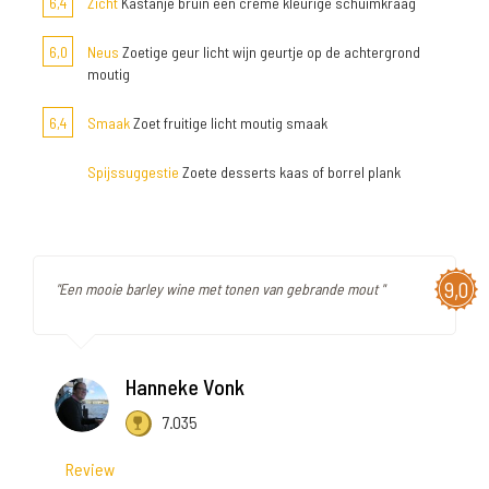
6,4
Zicht
Kastanje bruin een crème kleurige schuimkraag
6,0
Neus
Zoetige geur licht wijn geurtje op de achtergrond
moutig
6,4
Smaak
Zoet fruitige licht moutig smaak
Spijssuggestie
Zoete desserts kaas of borrel plank
9,0
"Een mooie barley wine met tonen van gebrande mout "
Hanneke Vonk
7.035
Review