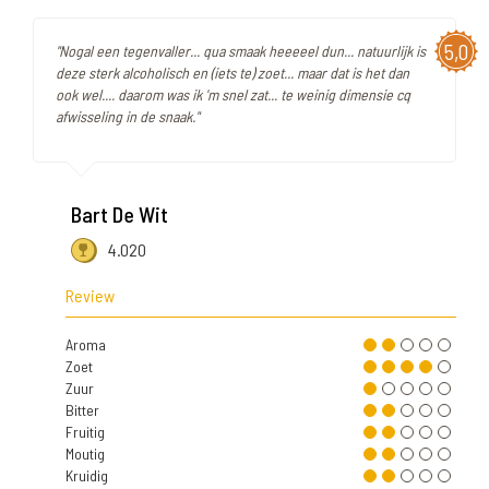
5,0
"Nogal een tegenvaller... qua smaak heeeeel dun... natuurlijk is
deze sterk alcoholisch en (iets te) zoet... maar dat is het dan
ook wel.... daarom was ik 'm snel zat... te weinig dimensie cq
afwisseling in de snaak."
Bart De Wit
4.020
Review
Aroma
Zoet
Zuur
Bitter
Fruitig
Moutig
Kruidig