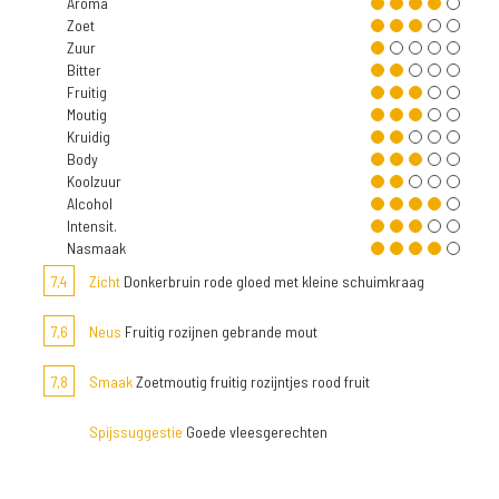
Aroma
Zoet
Zuur
Bitter
Fruitig
Moutig
Kruidig
Body
Koolzuur
Alcohol
Intensit.
Nasmaak
7,4
Zicht
Donkerbruin rode gloed met kleine schuimkraag
7,6
Neus
Fruitig rozijnen gebrande mout
7,8
Smaak
Zoetmoutig fruitig rozijntjes rood fruit
Spijssuggestie
Goede vleesgerechten