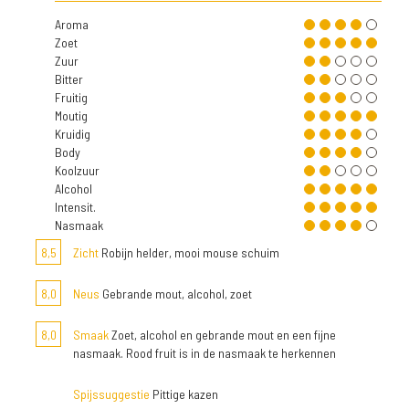
Aroma
Zoet
Zuur
Bitter
Fruitig
Moutig
Kruidig
Body
Koolzuur
Alcohol
Intensit.
Nasmaak
8,5
Zicht
Robijn helder, mooi mouse schuim
8,0
Neus
Gebrande mout, alcohol, zoet
8,0
Smaak
Zoet, alcohol en gebrande mout en een fijne
nasmaak. Rood fruit is in de nasmaak te herkennen
Spijssuggestie
Pittige kazen