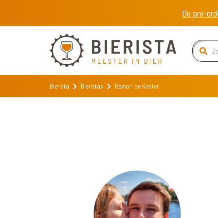
De pre-ord
Bierista
Bieristas
Ramon de Koster