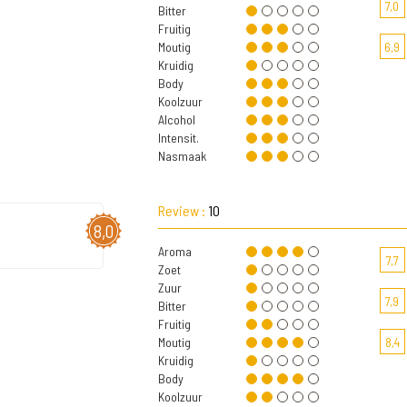
7,0
Bitter
Fruitig
Moutig
6,9
Kruidig
Body
Koolzuur
Alcohol
Intensit.
Nasmaak
Review :
10
8,0
Aroma
7,7
Zoet
Zuur
7,9
Bitter
Fruitig
Moutig
8,4
Kruidig
Body
Koolzuur