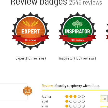
Review badges
2545 reviews
Expert (10+ reviews)
Inspirator (100+ reviews)
Review :
foundry raspberry wheat beer
6,9
Aroma
7,0
Zoet
Zuur