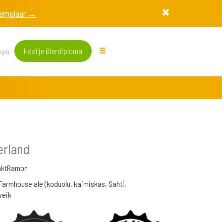
exemplaar →
Haal je Bierdiploma
gin
erland
nktRamon
Farmhouse ale (koduolu, kaimiskas, Sahti,
veik