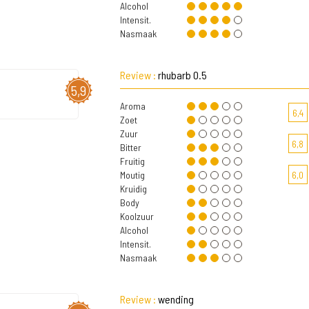
Alcohol
Intensit.
Nasmaak
Review :
rhubarb 0.5
5,9
Aroma
6,4
Zoet
Zuur
6,8
Bitter
Fruitig
Moutig
6,0
Kruidig
Body
Koolzuur
Alcohol
Intensit.
Nasmaak
Review :
wending