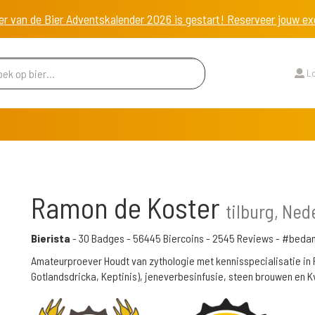
er van de Bier Adventskalender 2026 is gestart! Reserveer jouw 
Lo
Ramon de Koster
tilburg, Ned
Bierista
-
30 Badges
-
56445 Biercoins
-
2545 Reviews
- #beda
Amateurproever Houdt van zythologie met kennisspecialisatie in 
Gotlandsdricka, Keptinis), jeneverbesinfusie, steen brouwen en K