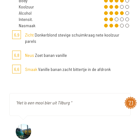
Body
Koolzuur
Alcohol
Intensit.
Nasmaak
6,9
Zicht
Donkerblond stevige schuimkraag nete koolzuur
parels
6,8
Neus
Zoet banan vanille
6,6
Smaak
Vanille banan zacht bittertje in de afdronk
7,1
"Het is een mooi bier uit Tilburg "