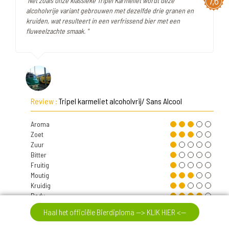
7,6
"Net zoals onze klassieke Tripel Karmeliet wordt deze
alcoholvrije variant gebrouwen met dezelfde drie granen en
kruiden, wat resulteert in een verfrissend bier met een
fluweelzachte smaak. "
Review :
Tripel karmeliet alcoholvrij/ Sans Alcool
Aroma
Zoet
Zuur
Bitter
Fruitig
Moutig
Kruidig
Body
Koolzuur
Haal het officiële Bierdiploma --> KLIK HIER <--
Alcohol
Intensit.