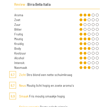
Review :
Birra Bella Italia
Aroma
Zoet
Zuur
Bitter
Fruitig
Moutig
Kruidig
Body
Koolzuur
Alcohol
Intensit.
Nasmaak
6,7
Zicht
Stro blond een nette schuimkraag
6,7
Neus
Moutig licht hopig en zoete aroma's
6,9
Smaak
Fris moutig smaakje hopig
Spijssuggestie
Pasta salade pizza's