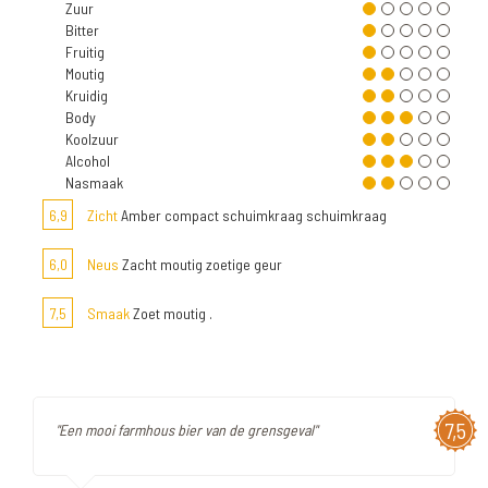
Zuur
Bitter
Fruitig
Moutig
Kruidig
Body
Koolzuur
Alcohol
Nasmaak
6,9
Zicht
Amber compact schuimkraag schuimkraag
6,0
Neus
Zacht moutig zoetige geur
7,5
Smaak
Zoet moutig .
7,5
"Een mooi farmhous bier van de grensgeval"