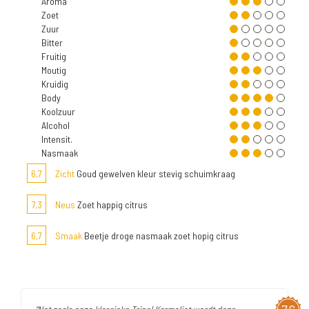
Aroma
Zoet
Zuur
Bitter
Fruitig
Moutig
Kruidig
Body
Koolzuur
Alcohol
Intensit.
Nasmaak
6,7
Zicht
Goud gewelven kleur stevig schuimkraag
7,3
Neus
Zoet happig citrus
6,7
Smaak
Beetje droge nasmaak zoet hopig citrus