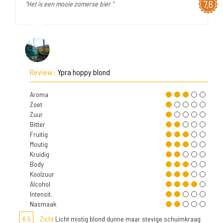
7,6
"Het is een mooie zomerse bier "
Review :
Ypra hoppy blond
Aroma
Zoet
Zuur
Bitter
Fruitig
Moutig
Kruidig
Body
Koolzuur
Alcohol
Intensit.
Nasmaak
6,5
Zicht
Licht mistig blond dunne maar stevige schuimkraag