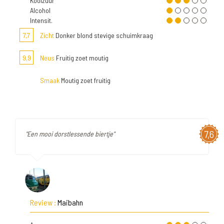
Koolzuur
Alcohol
Intensit.
7,7
Zicht
Donker blond stevige schuimkraag
9,9
Neus
Fruitig zoet moutig
Smaak
Moutig zoet fruitig
7,6
"Een mooi dorstlessende biertje"
Review :
Maibahn