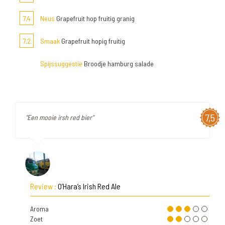
7,4
Neus
Grapefruit hop fruitig granig
7,2
Smaak
Grapefruit hopig fruitig
Spijssuggestie
Broodje hamburg salade
7,5
"Een mooie irsh red bier"
Review :
O’Hara’s Irish Red Ale
Aroma
Zoet