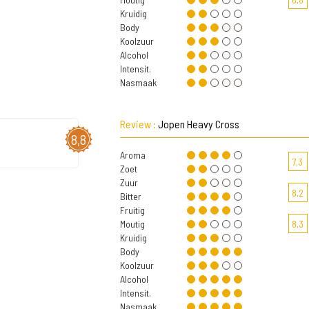
Kruidig
Body
Koolzuur
Alcohol
Intensit.
Nasmaak
Review :
Jopen Heavy Cross
8,8
Aroma
7,3
Zoet
Zuur
8,2
Bitter
Fruitig
Moutig
8,3
Kruidig
Body
Koolzuur
Alcohol
Intensit.
Nasmaak