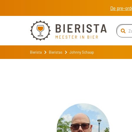
De pre-ord
Bierista
Bieristas
Johnny Schaap