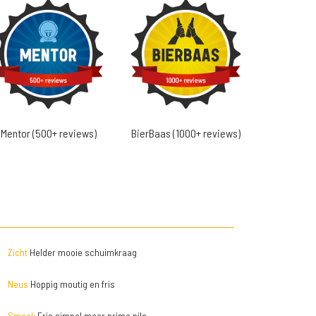
Mentor (500+ reviews)
BierBaas (1000+ reviews)
Zicht
Helder mooie schuimkraag
Neus
Hoppig moutig en fris
Smaak
Fris simpel maar prima pils