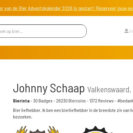
er van de Bier Adventskalender 2026 is gestart! Reserveer jouw 
Lo
Johnny Schaap
Valkenswaard,
Bierista
-
30 Badges
-
26230 Biercoins
-
1372 Reviews
- #bedan
Bier liefhebber. Ik ben een bierliefhebber in de breedste zin van
bezoeken.