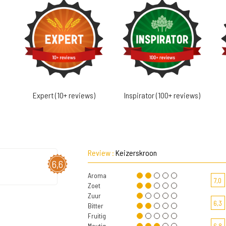
Expert (10+ reviews)
Inspirator (100+ reviews)
Review :
Keizerskroon
6,6
Aroma
7,0
Zoet
Zuur
6,3
Bitter
Fruitig
Moutig
6,8