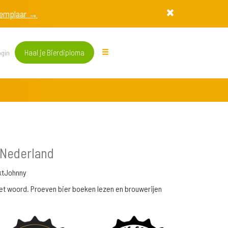
exemplaar →
Haal je Bierdiploma
gin
 Nederland
ktJohnny
 het woord. Proeven bier boeken lezen en brouwerijen