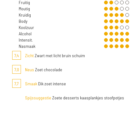
Fruitig
Moutig
Kruidig
Body
Koolzuur
Alcohol
Intensit.
Nasmaak
7,4
Zicht
Zwart met licht bruin schuim
7,0
Neus
Zoet chocolade
7,7
Smaak
Dik zoet intense
Spijssuggestie
Zoete desserts kaasplankjes stoofpotjes