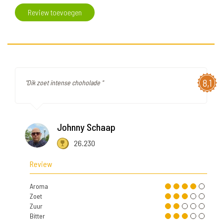
Review toevoegen
8,1
"Dik zoet intense choholade "
Johnny Schaap
26.230
Review
Aroma
Zoet
Zuur
Bitter