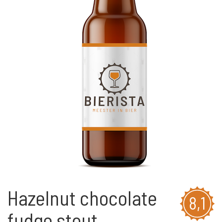
Hazelnut chocolate
8,1
fudge stout