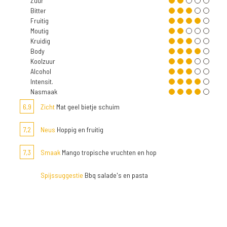
Zuur
Bitter
Fruitig
Moutig
Kruidig
Body
Koolzuur
Alcohol
Intensit.
Nasmaak
6,9
Zicht
Mat geel bietje schuim
7,2
Neus
Hoppig en fruitig
7,3
Smaak
Mango tropische vruchten en hop
Spijssuggestie
Bbq salade's en pasta