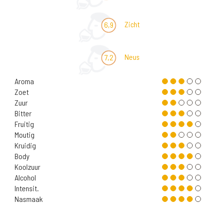
Zicht
6,9
Neus
7,2
Aroma
Zoet
Zuur
Bitter
Fruitig
Moutig
Kruidig
Body
Koolzuur
Alcohol
Intensit.
Nasmaak