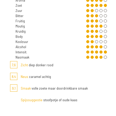
Aroma
Zoet
Zuur
Bitter
Fruitig
Moutig
Kruidig
Body
Koolzuur
Alcohol
Intensit.
Nasmaak
7,6
Zicht
diep donker rood
8,4
Neus
caramel achtig
9,1
Smaak
volle zoete maar doordrinkbare smaak
Spijssuggestie
stoofpotje of oude kaas