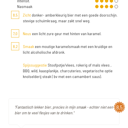
Intensit.
Nasmaak
8,5
Zicht
donker- amberkleurig bier met een goede doorschijn.
stevige schuimkraag, maar zakt snel weg.
7,0
Neus
een licht zure geur met hinten van karamel.
8,2
Smaak
een moutige karamelsmaak met een kruidige en
licht alcoholische afdronk.
Spijssuggestie
Stoofpotje/vlees, rokerig of mals vlees ,
BBQ, wild, kaasplankje, charcuteries, vegetarische optie
knolselderij steak ( bv met een camambert saus).
8,5
"Fantastisch lekker bier, precies in mijn smaak - echter niet een
bier om te veel flesjes van te drinken."