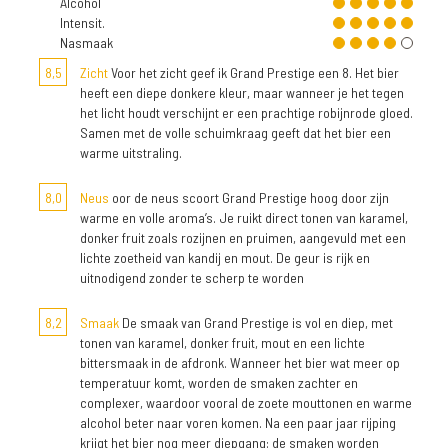
Alcohol
Intensit.
Nasmaak
8,5
Zicht
Voor het zicht geef ik Grand Prestige een 8. Het bier
heeft een diepe donkere kleur, maar wanneer je het tegen
het licht houdt verschijnt er een prachtige robijnrode gloed.
Samen met de volle schuimkraag geeft dat het bier een
warme uitstraling.
8,0
Neus
oor de neus scoort Grand Prestige hoog door zijn
warme en volle aroma’s. Je ruikt direct tonen van karamel,
donker fruit zoals rozijnen en pruimen, aangevuld met een
lichte zoetheid van kandij en mout. De geur is rijk en
uitnodigend zonder te scherp te worden
8,2
Smaak
De smaak van Grand Prestige is vol en diep, met
tonen van karamel, donker fruit, mout en een lichte
bittersmaak in de afdronk. Wanneer het bier wat meer op
temperatuur komt, worden de smaken zachter en
complexer, waardoor vooral de zoete mouttonen en warme
alcohol beter naar voren komen. Na een paar jaar rijping
krijgt het bier nog meer diepgang: de smaken worden