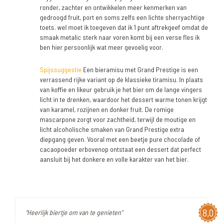
ronder, zachter en ontwikkelen meer kenmerken van
gedroogd fruit, port en soms zelfs een lichte sherryachtige
toets. wel moet ik toegeven dat ik 1 punt aftrekgeef omdat de
smaak metalic sterk naar voren komt bij een verse fles ik
ben hier persoonlijk wat meer gevoelig voor.
Spijssuggestie
Een bieramisu met Grand Prestige is een
verrassend rijke variant op de klassieke tiramisu. In plaats
van koffie en likeur gebruik je het bier om de lange vingers
licht in te drenken, waardoor het dessert warme tonen krijgt
van karamel, rozijnen en donker fruit. De romige
mascarpone zorgt voor zachtheid, terwijl de moutige en
licht alcoholische smaken van Grand Prestige extra
diepgang geven. Vooral met een beetje pure chocolade of
cacaopoeder erbovenop ontstaat een dessert dat perfect
aansluit bij het donkere en volle karakter van het bier.
8,0
"Heerlijk biertje om van te genieten"