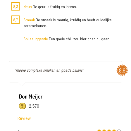
8,3
Neus
De geur is fruitig en intens.
8,7
Smaak
De smaak is moutig, kruidig en heeft duidelijke
karameltonen.
Spijssuggestie
Een goeie chili zou hier goed bij gaan.
8,9
"mooie complexe smaken en goede balans"
Don Meijer
2.570
Review