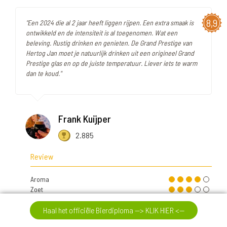
8,9
"Een 2024 die al 2 jaar heeft liggen rijpen. Een extra smaak is
ontwikkeld en de intensiteit is al toegenomen. Wat een
beleving. Rustig drinken en genieten. De Grand Prestige van
Hertog Jan moet je natuurlijk drinken uit een origineel Grand
Prestige glas en op de juiste temperatuur. Liever iets te warm
dan te koud."
Frank Kuijper
2.885
Review
Aroma
Zoet
Zuur
Bitter
Haal het officiële Bierdiploma --> KLIK HIER <--
Fruitig