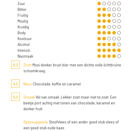
Zuur
Bitter
Fruitig
Moutig
Kruidig
Body
Koolzuur
Alcohol
Intensit.
Nasmaak
8,0
Zicht
Mooi donker bruin bier met een dichte volle lichtbruine
schuimkraag.
8,5
Neus
Chocolade, koffie en caramel
9,0
Smaak
Vol van smaak. Lekker zoet maar niet te zoet. Een
beetje port achtig met tonen van chocolade, karamel en
donker fruit
Spijssuggestie
Stoofvlees of een ander goed stuk vlees of
een goed stuk oude kaas