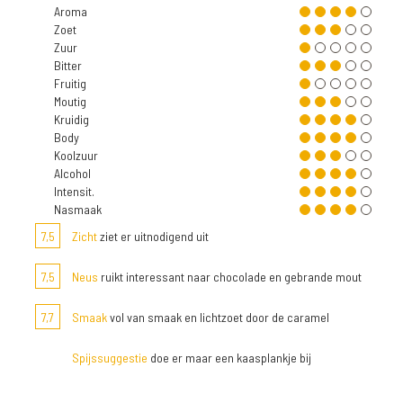
Aroma
Zoet
Zuur
Bitter
Fruitig
Moutig
Kruidig
Body
Koolzuur
Alcohol
Intensit.
Nasmaak
7,5
Zicht
ziet er uitnodigend uit
7,5
Neus
ruikt interessant naar chocolade en gebrande mout
7,7
Smaak
vol van smaak en lichtzoet door de caramel
Spijssuggestie
doe er maar een kaasplankje bij