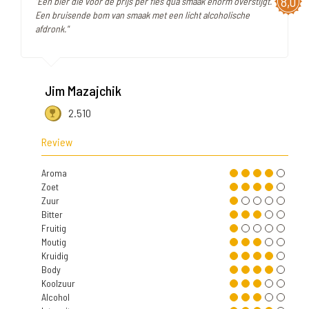
8,0
"Een bier die voor de prijs per fles qua smaak enorm overstijgt.
Een bruisende bom van smaak met een licht alcoholische
afdronk."
Jim Mazajchik
2.510
Review
Aroma
Zoet
Zuur
Bitter
Fruitig
Moutig
Kruidig
Body
Koolzuur
Alcohol