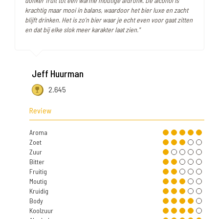
donker fruit tot een warme moutige afdronk. De alcohol is
krachtig maar mooi in balans, waardoor het bier luxe en zacht
blijft drinken. Het is zo’n bier waar je echt even voor gaat zitten
en dat bij elke slok meer karakter laat zien."
Jeff Huurman
2.645
Review
Aroma
Zoet
Zuur
Bitter
Fruitig
Moutig
Kruidig
Body
Koolzuur