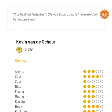
8,0
"Prijskwaliteit fantastisch. Stevige body, zoet, licht bruisend bij
het mondgevoel"
Kevin van de Scheur
2.470
Review
Aroma
Zoet
Zuur
Bitter
Fruitig
Moutig
Kruidig
Body
Koolzuur