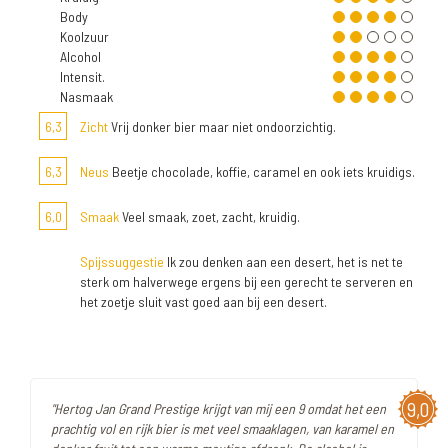
Body
Koolzuur
Alcohol
Intensit.
Nasmaak
6,3
Zicht
Vrij donker bier maar niet ondoorzichtig.
6,3
Neus
Beetje chocolade, koffie, caramel en ook iets kruidigs.
6,0
Smaak
Veel smaak, zoet, zacht, kruidig.
Spijssuggestie
Ik zou denken aan een desert, het is net te
sterk om halverwege ergens bij een gerecht te serveren en
het zoetje sluit vast goed aan bij een desert.
9,0
"Hertog Jan Grand Prestige krijgt van mij een 9 omdat het een
prachtig vol en rijk bier is met veel smaaklagen, van karamel en