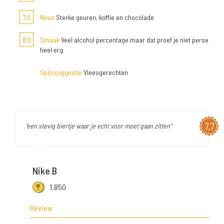
7,0
Neus
Sterke geuren, koffie en chocolade
8,0
Smaak
Veel alcohol percentage maar dat proef je niet perse
heel erg
Spijssuggestie
Vleesgerechten
7,7
"een stevig biertje waar je echt voor moet gaan zitten"
Nike B
1.850
Review