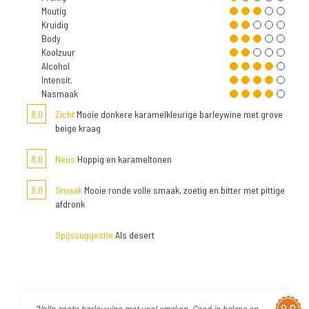
Moutig
Kruidig
Body
Koolzuur
Alcohol
Intensit.
Nasmaak
8,0
Zicht
Mooie donkere karamelkleurige barleywine met grove
beige kraag
8,0
Neus
Hoppig en karameltonen
8,0
Smaak
Mooie ronde volle smaak, zoetig en bitter met pittige
afdronk
Spijssuggestie
Als desert
"Volle zoete barleywine met veel smaken. Goed in balans en