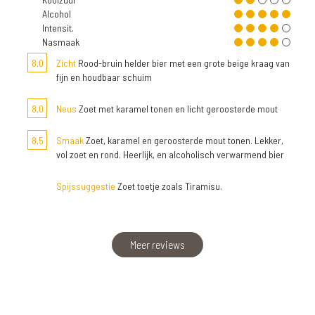
Alcohol
Intensit.
Nasmaak
8,0
Zicht
Rood-bruin helder bier met een grote beige kraag van
fijn en houdbaar schuim
8,0
Neus
Zoet met karamel tonen en licht geroosterde mout
8,5
Smaak
Zoet, karamel en geroosterde mout tonen. Lekker,
vol zoet en rond. Heerlijk, en alcoholisch verwarmend bier
Spijssuggestie
Zoet toetje zoals Tiramisu.
Meer reviews