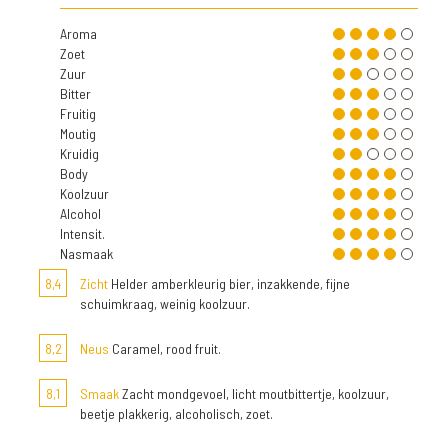
Aroma
Zoet
Zuur
Bitter
Fruitig
Moutig
Kruidig
Body
Koolzuur
Alcohol
Intensit.
Nasmaak
8,4
Zicht
Helder amberkleurig bier, inzakkende, fijne
schuimkraag, weinig koolzuur.
8,2
Neus
Caramel, rood fruit.
8,1
Smaak
Zacht mondgevoel, licht moutbittertje, koolzuur,
beetje plakkerig, alcoholisch, zoet.