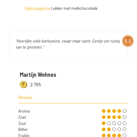
Spijssuggestie
Lekker met melkchocolade
8,9
"Heerlijke volle barleywine, zwaar maar zacht. Eentje om rustig
van te genieten."
Martijn Wehnes
2.765
Review
Aroma
Zoet
Zuur
Bitter
Fruitig