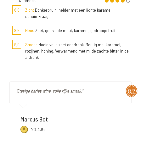
Nasmaak
8,0
Zicht
Donkerbruin, helder met een lichte karamel
schuimkraag.
8,5
Neus
Zoet, gebrande mout, karamel, gedroogd fruit.
9,0
Smaak
Mooie volle zoet aandronk. Moutig met karamel,
rozijnen, honing. Verwarmend met milde zachte bitter in de
afdronk.
8,2
"Stevige barley wine, volle rijke smaak."
Marcus Bot
20.435