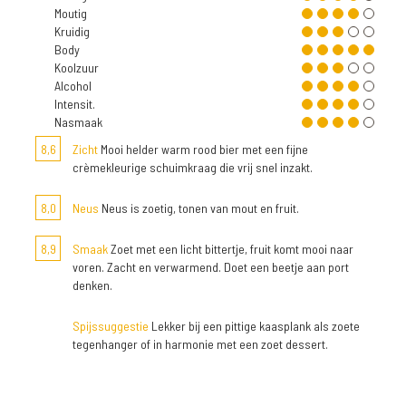
Moutig
Kruidig
Body
Koolzuur
Alcohol
Intensit.
Nasmaak
8,6
Zicht
Mooi helder warm rood bier met een fijne
crèmekleurige schuimkraag die vrij snel inzakt.
8,0
Neus
Neus is zoetig, tonen van mout en fruit.
8,9
Smaak
Zoet met een licht bittertje, fruit komt mooi naar
voren. Zacht en verwarmend. Doet een beetje aan port
denken.
Spijssuggestie
Lekker bij een pittige kaasplank als zoete
tegenhanger of in harmonie met een zoet dessert.