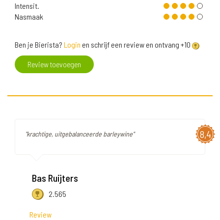
Intensit.
Nasmaak
Ben je Bierista?
Login
en schrijf een review en ontvang +10
Review toevoegen
8,4
"krachtige, uitgebalanceerde barleywine"
Bas Ruijters
2.565
Review