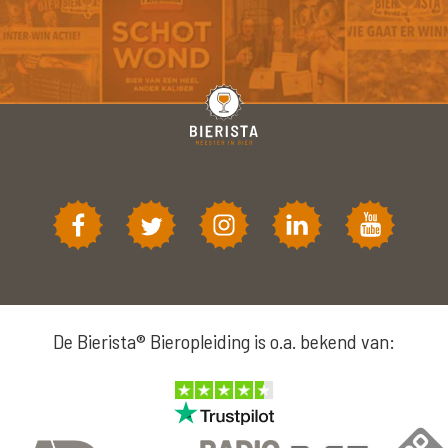
De Bierista® Bieropleiding is o.a. bekend van: