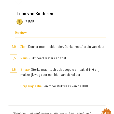
Teun van Sinderen
2.585
Review
9,0
Zicht
Donker maar helder bier. Donkerrood/ bruin van kleur.
9,5
Neus
Ruikt heerlijk sterk en zoet.
9,5
Smaak
Sterke maar toch ook soepele smaak, drinkt vrij
makkelijk weg voor een bier van dit kaliber.
Spijssuggestie
Een mooi stuk vlees van de BBQ.
9,0
"Mooi bier met veel smaak en diepgang. Een geniet bier"