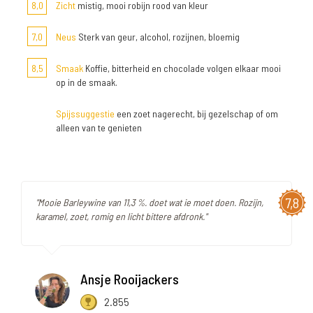
8,0
Zicht
mistig, mooi robijn rood van kleur
7,0
Neus
Sterk van geur, alcohol, rozijnen, bloemig
8,5
Smaak
Koffie, bitterheid en chocolade volgen elkaar mooi
op in de smaak.
Spijssuggestie
een zoet nagerecht, bij gezelschap of om
alleen van te genieten
7,8
"Mooie Barleywine van 11,3 %. doet wat ie moet doen. Rozijn,
karamel, zoet, romig en licht bittere afdronk."
Ansje Rooijackers
2.855