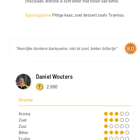
chocolade. Afdronk is licht bitter met tonen van koffie.
Spijssuggestie
Pittige kaas, zoet dessert zoals Tiramisu.
8,0
"Heerlijke donkere barleywine, niet té zoet, lekker bittertje"
Daniel Wouters
2.690
Review
Aroma
Zoet
Zuur
Bitter
Fruitig