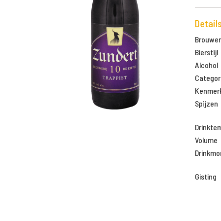
Detail
Brouweri
Bierstijl
Alcohol
Categor
Kenmer
Spijzen
Drinkte
Volume
Drinkm
Gisting