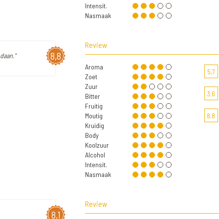
Intensit.
Nasmaak
Review
8,8
daan."
Aroma
5,7
Zoet
Zuur
3,6
Bitter
Fruitig
Moutig
8,8
Kruidig
Body
Koolzuur
Alcohol
Intensit.
Nasmaak
Review
8,1