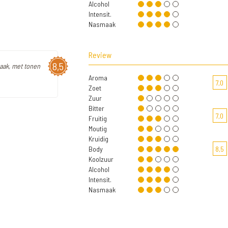
Alcohol
Intensit.
Nasmaak
Review
8,5
maak, met tonen
Aroma
7,0
Zoet
Zuur
Bitter
7,0
Fruitig
Moutig
Kruidig
Body
8,5
Koolzuur
Alcohol
Intensit.
Nasmaak