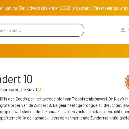
er van de Bier Adventskalender 2026 is gestart! Reserveer jouw 
Lo
dert 10
enbrouwerij De Kievit
(
3
)
10 is een Quadrupel, het tweede bier van Trappistenbrouwerij De Kievit in
e grote broer van de Zundert 8. De geur heeft gedroogde zuidvruchten, zw
 drop en wat chocolade. De smaak is vol en zacht, in balans gebracht doo
pbitterheid. In de nasmaak keert de kenmerkende Zundertse kruidigheid