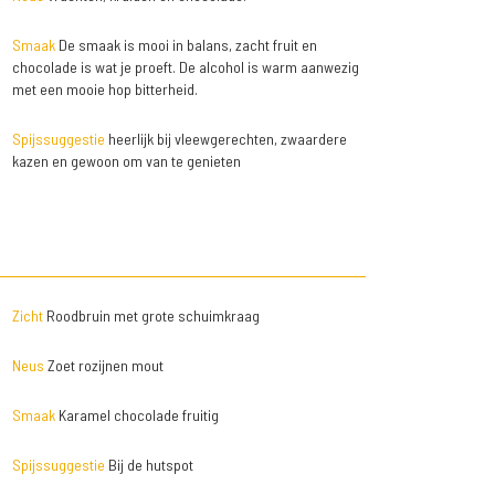
Smaak
De smaak is mooi in balans, zacht fruit en
chocolade is wat je proeft. De alcohol is warm aanwezig
met een mooie hop bitterheid.
Spijssuggestie
heerlijk bij vleewgerechten, zwaardere
kazen en gewoon om van te genieten
Zicht
Roodbruin met grote schuimkraag
Neus
Zoet rozijnen mout
Smaak
Karamel chocolade fruitig
Spijssuggestie
Bij de hutspot