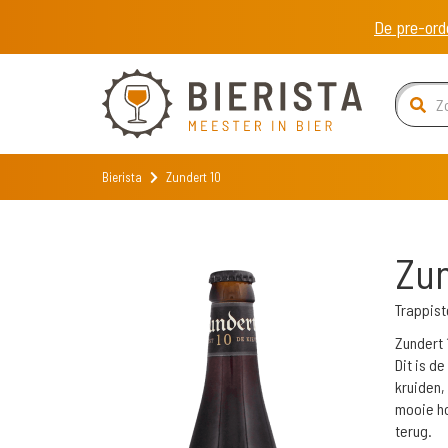
De pre-ord
Bierista
Zundert 10
Zun
Trappist
Zundert 
Dit is d
kruiden,
mooie ho
terug.