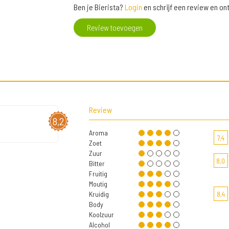
Ben je Bierista?
Login
en schrijf een review en o
Review toevoegen
Review
8,2
Aroma
7,4
Zoet
Zuur
8,0
Bitter
Fruitig
Moutig
Kruidig
8,4
Body
Koolzuur
Alcohol