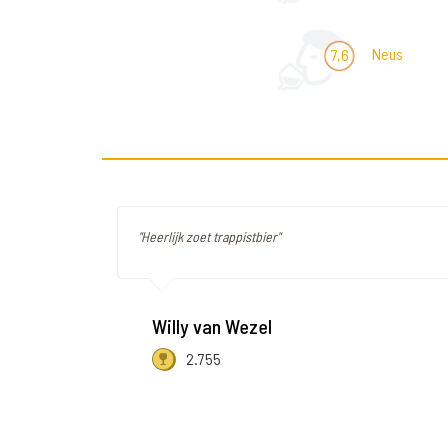
Neus
7,6
"Heerlijk zoet trappistbier"
Willy van Wezel
2.755