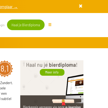
exemplaar →
Haal je Bierdiploma
gin
8,1
 Zundert.
oele
r een
 subtiel