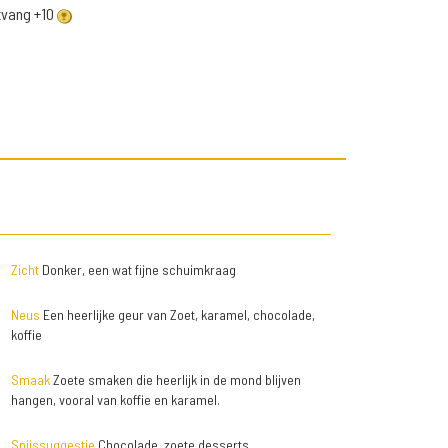
ntvang +10
Zicht
Donker, een wat fijne schuimkraag
Neus
Een heerlijke geur van Zoet, karamel, chocolade,
koffie
Smaak
Zoete smaken die heerlijk in de mond blijven
hangen, vooral van koffie en karamel.
Spijssuggestie
Chocolade, zoete desserts