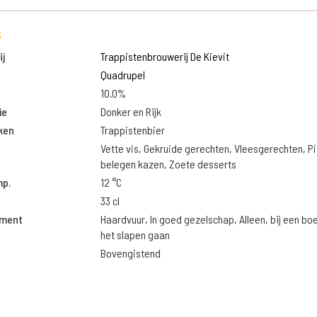
s
j
Trappistenbrouwerij De Kievit
Quadrupel
10.0%
ie
Donker en Rijk
ken
Trappistenbier
Vette vis, Gekruide gerechten, Vleesgerechten, Pi
belegen kazen, Zoete desserts
mp.
12 °C
33 cl
oment
Haardvuur, In goed gezelschap, Alleen, bij een bo
het slapen gaan
Bovengistend