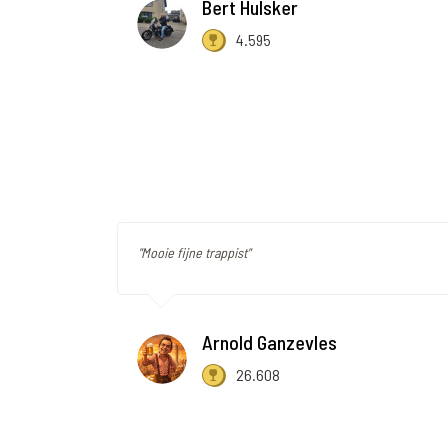
Bert Hulsker
4.595
"Mooie fijne trappist"
Arnold Ganzevles
26.608