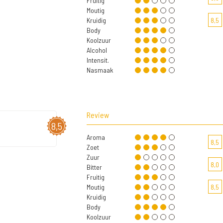
Fruitig
Moutig
Kruidig
8,5
Body
Koolzuur
Alcohol
Intensit.
Nasmaak
Review
8,5
Aroma
8,5
Zoet
Zuur
8,0
Bitter
Fruitig
Moutig
8,5
Kruidig
Body
Koolzuur