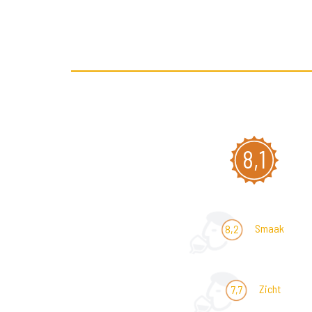
8,1
Smaak
8,2
Zicht
7,7