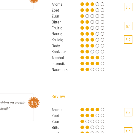
Aroma
8,0
Zoet
Zuur
Bitter
8,1
Fruitig
Moutig
Kruidig
8,2
Body
Koolzuur
Alcohol
Intensit.
Nasmaak
Review
8,5
ruiden en zachte
elijk"
Aroma
8,5
Zoet
Zuur
Bitter
8,0