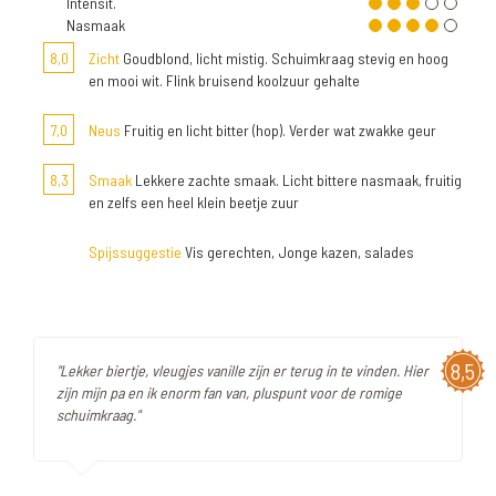
Intensit.
Nasmaak
8,0
Zicht
Goudblond, licht mistig. Schuimkraag stevig en hoog
en mooi wit. Flink bruisend koolzuur gehalte
7,0
Neus
Fruitig en licht bitter (hop). Verder wat zwakke geur
8,3
Smaak
Lekkere zachte smaak. Licht bittere nasmaak, fruitig
en zelfs een heel klein beetje zuur
Spijssuggestie
Vis gerechten, Jonge kazen, salades
8,5
"Lekker biertje, vleugjes vanille zijn er terug in te vinden. Hier
zijn mijn pa en ik enorm fan van, pluspunt voor de romige
schuimkraag."