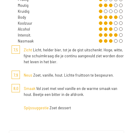
Moutig
Kruidig
Body
Koolzuur
Alcohol
Intensit.
Nasmaak
7,5
Zicht
Licht, helder bier, tot je de gist uitschenkt. Hoge, witte,
fijne schuimkraag die je continu aangevuld ziet worden door
het leven in het bier.
7,9
Neus
Zoet, vanille, hout. Lichte fruittoon te bespeuren.
8,0
Smaak
Vol zoet met veel vanille en de warme smaak van
hout. Beetje een bitter in de afdronk.
Spijssuggestie
Zoet dessert