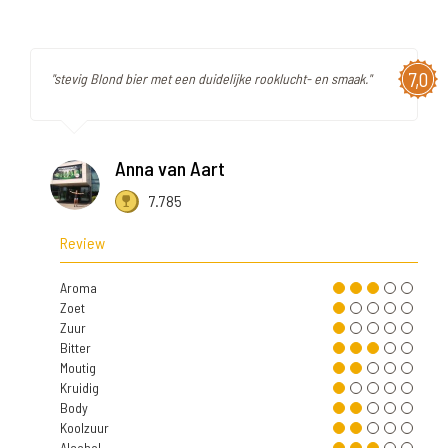
7,0
"stevig Blond bier met een duidelijke rooklucht- en smaak."
Anna van Aart
7.785
Review
Aroma
Zoet
Zuur
Bitter
Moutig
Kruidig
Body
Koolzuur
Alcohol