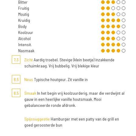
Bitter
Fruitig
Moutig
Kruidig
Body
Koolzuur
Alcohol
Intensit.
Nasmaak
7,3
Zicht
Aardig troebel. Stevige (klein beetje) inzakkende
schuimkraag. Vrij bubbelig. Vrij blekige kleur
8,5
Neus
Typische houtgeur. Zit vanille in
8,5
Smaak
In het begin vrij koolzuurderig, maar die verdwijnt al
gauw in een heerlijke vanille houtsmaak. Mooi
gebalanceerde ronde afdronk.
Spijssuggestie
Hamburger met een patty van de grill en
goed geroosterde bun