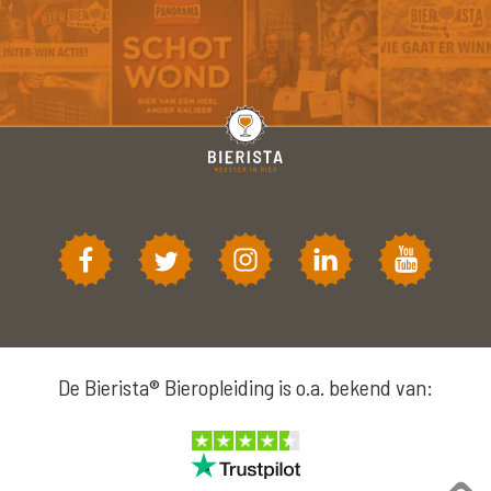
De Bierista® Bieropleiding is o.a. bekend van: