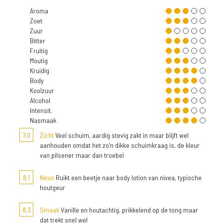
Aroma
Zoet
Zuur
Bitter
Fruitig
Moutig
Kruidig
Body
Koolzuur
Alcohol
Intensit.
Nasmaak
7,0
Zicht
Veel schuim, aardig stevig zakt in maar blijft wel
aanhouden omdat het zo’n dikke schuimkraag is, de kleur
van pilsener maar dan troebel
8,1
Neus
Ruikt een beetje naar body lotion van nivea, typische
houtgeur
8,3
Smaak
Vanille en houtachtig, prikkelend op de tong maar
dat trekt snel wel