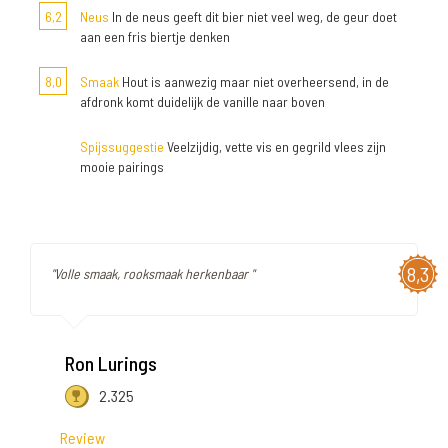
6,2
Neus
In de neus geeft dit bier niet veel weg, de geur doet
aan een fris biertje denken
8,0
Smaak
Hout is aanwezig maar niet overheersend, in de
afdronk komt duidelijk de vanille naar boven
Spijssuggestie
Veelzijdig, vette vis en gegrild vlees zijn
mooie pairings
8,3
"Volle smaak, rooksmaak herkenbaar "
Ron Lurings
2.325
Review