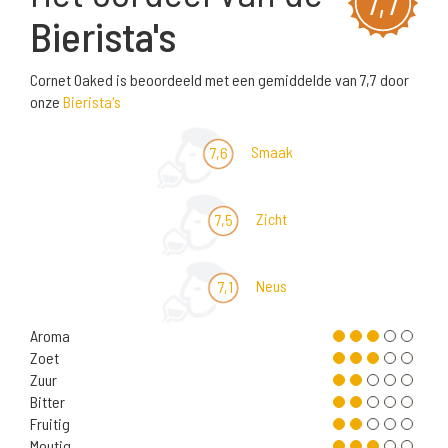
7,7
Bierista's
Cornet Oaked is beoordeeld met een gemiddelde van 7,7 door
onze
Bierista's
Smaak
7,6
Zicht
7,5
Neus
7,1
Aroma
Zoet
Zuur
Bitter
Fruitig
Moutig