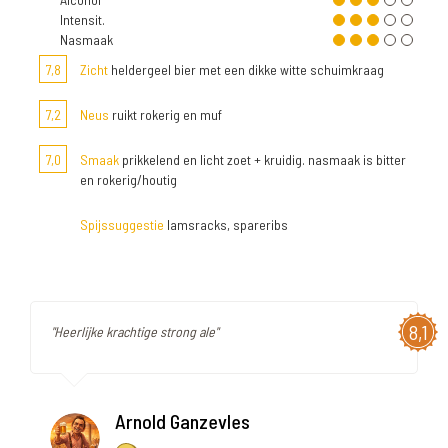
Intensit.
Nasmaak
7,8
Zicht
heldergeel bier met een dikke witte schuimkraag
7,2
Neus
ruikt rokerig en muf
7,0
Smaak
prikkelend en licht zoet + kruidig. nasmaak is bitter
en rokerig/houtig
Spijssuggestie
lamsracks, spareribs
8,1
"Heerlijke krachtige strong ale"
Arnold Ganzevles