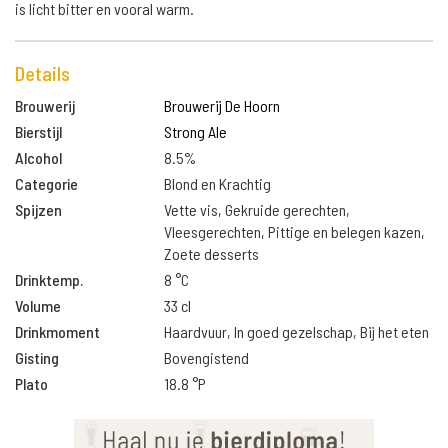
is licht bitter en vooral warm.
Details
Brouwerij
Brouwerij De Hoorn
Bierstijl
Strong Ale
Alcohol
8.5%
Categorie
Blond en Krachtig
Spijzen
Vette vis, Gekruide gerechten,
Vleesgerechten, Pittige en belegen kazen,
Zoete desserts
Drinktemp.
8 °C
Volume
33 cl
Drinkmoment
Haardvuur, In goed gezelschap, Bij het eten
Gisting
Bovengistend
Plato
18.8 °P