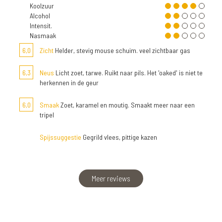
Koolzuur
Alcohol
Intensit.
Nasmaak
6,0
Zicht
Helder, stevig mouse schuim. veel zichtbaar gas
6,3
Neus
Licht zoet, tarwe. Ruikt naar pils. Het 'oaked' is niet te
herkennen in de geur
6,0
Smaak
Zoet, karamel en moutig. Smaakt meer naar een
tripel
Spijssuggestie
Gegrild vlees, pittige kazen
Meer reviews