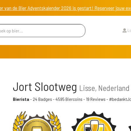
er van de Bier Adventskalender 2026 is gestart! Reserveer jouw 
Lo
Jort Slootweg
Lisse, Nederland
Bierista
-
24 Badges
-
4595 Biercoins
-
19 Reviews
- #bedanktJo