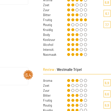
6,8
Zoet
Zuur
6,1
Bitter
Fruitig
Moutig
7,7
Kruidig
Body
Koolzuur
Alcohol
Intensit.
Nasmaak
Review :
Westmalle Tripel
6,4
Aroma
6,9
Zoet
Zuur
6,6
Bitter
Fruitig
Moutig
6,9
Kruidig