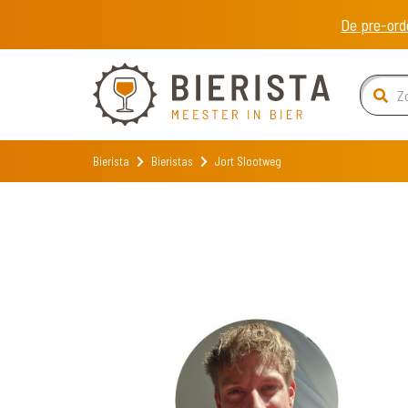
De pre-ord
Bierista
Bieristas
Jort Slootweg