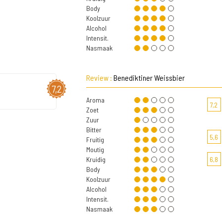
Body
Koolzuur
Alcohol
Intensit.
Nasmaak
Review :
Benediktiner Weissbier
7,2
Aroma
7,2
Zoet
Zuur
Bitter
5,6
Fruitig
Moutig
Kruidig
6,8
Body
Koolzuur
Alcohol
Intensit.
Nasmaak