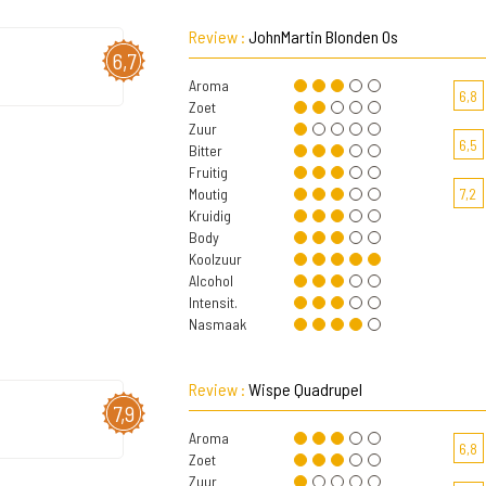
Review :
JohnMartin Blonden Os
6,7
Aroma
6,8
Zoet
Zuur
6,5
Bitter
Fruitig
Moutig
7,2
Kruidig
Body
Koolzuur
Alcohol
Intensit.
Nasmaak
Review :
Wispe Quadrupel
7,9
Aroma
6,8
Zoet
Zuur