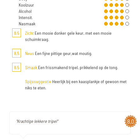
Koolzuur
Alcohol
Intensit.
Nasmaak
8,5
Zicht
Een mooie donker gele keur, met een mooie
schuimkraag.
8,5
Neus
Een fijne pittige geur,wat moutig.
8,5
Smaak
Een frissmakend tripel, prikkelend op de tong.
Spijssuggestie
Heerlijk bij een kaasplankje of gewoon met
niks te eten.
8,0
"Krachtige lekkere tripel"