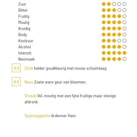
Zuur
Bitter
Fruitig
Moutig
Kruidig
Body
Koolzuur
Alcohol
Intensit.
Nasmaak
8,0
Zicht
helder goudkleurig met mooie schuimlaag
8,8
Neus
Zoete ware geur van bloemen.
Smaak
Vol, moutig met een fijne fruitige maar stevige
afdronk
Spijssuggestie
Ardenner Ham