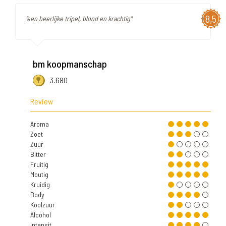
8,5
"een heerlijke tripel, blond en krachtig"
bm koopmanschap
3.680
Review
Aroma
Zoet
Zuur
Bitter
Fruitig
Moutig
Kruidig
Body
Koolzuur
Alcohol
Intensit.