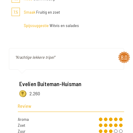
7,5
Smaak
Fruitig en zoet
Spijssuggestie
Witvis en salades
8,0
"Krachtige lekkere tripel"
Evelien Buiteman-Huisman
2.260
Review
Aroma
Zoet
Zuur