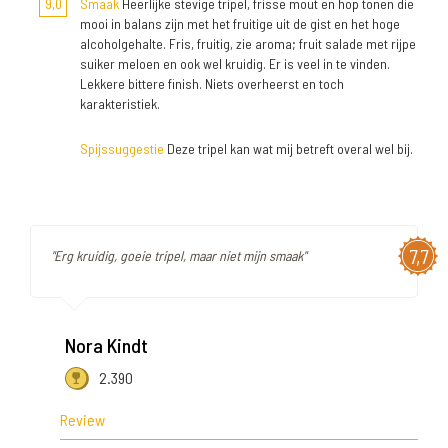
9,0
Smaak
Heerlijke stevige tripel, frisse mout en hop tonen die
mooi in balans zijn met het fruitige uit de gist en het hoge
alcoholgehalte. Fris, fruitig, zie aroma; fruit salade met rijpe
suiker meloen en ook wel kruidig. Er is veel in te vinden.
Lekkere bittere finish. Niets overheerst en toch
karakteristiek.
Spijssuggestie
Deze tripel kan wat mij betreft overal wel bij.
7,7
"Erg kruidig, goeie tripel, maar niet mijn smaak"
Nora Kindt
2.390
Review