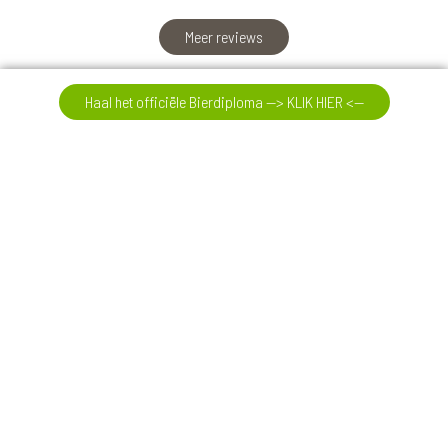
Meer reviews
Haal het officiële Bierdiploma --> KLIK HIER <--
07-08-26
International Beer Day