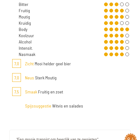
Bitter
Fruitig
Moutig
Kruidig
Body
Koolzuur
Alcohol
Intensit.
Nasmaak
7,0
Zicht
Mooi helder geel bier
7,0
Neus
Sterk Moutig
7,5
Smaak
Fruitig en zoet
Spijssuggestie
Witvis en salades
8,4
"Een mooie trappist om heerlijk van te genieten"