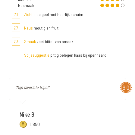
Nasmaak
7,1
Zicht
diep geel met heerlijk schuim
7,7
Neus
moutig en fruit
7,3
Smaak
zoet bitter van smaak
Spijssuggestie
pittig belegen kaas bij openhaard
9,0
"Mijn favoriete tripel"
Nike B
1.850