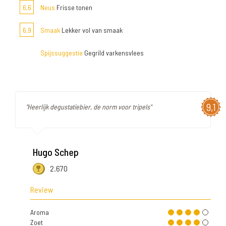
6,6
Neus
Frisse tonen
6,9
Smaak
Lekker vol van smaak
Spijssuggestie
Gegrild varkensvlees
9,1
"Heerlijk degustatiebier, de norm voor tripels"
Hugo Schep
2.670
Review
Aroma
Zoet