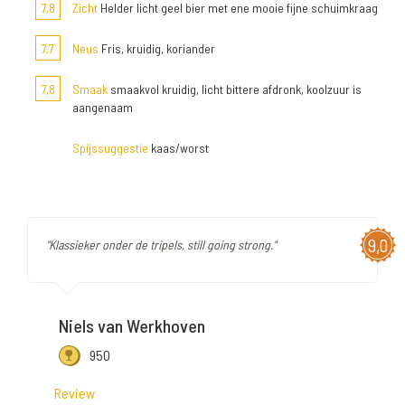
7,8
Zicht
Helder licht geel bier met ene mooie fijne schuimkraag
7,7
Neus
Fris, kruidig, koriander
7,8
Smaak
smaakvol kruidig, licht bittere afdronk, koolzuur is
aangenaam
Spijssuggestie
kaas/worst
9,0
"Klassieker onder de tripels, still going strong."
Niels van Werkhoven
950
Review