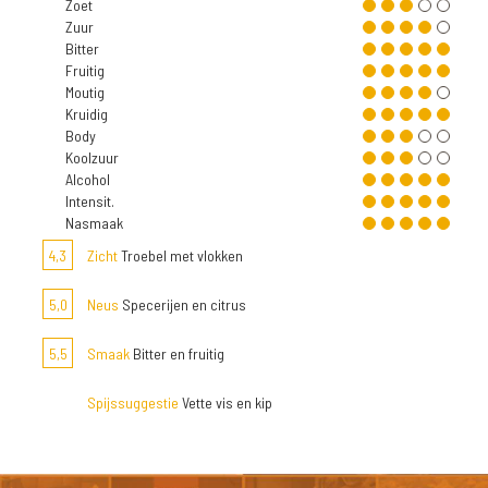
Zoet
Zuur
Bitter
Fruitig
Moutig
Kruidig
Body
Koolzuur
Alcohol
Intensit.
Nasmaak
4,3
Zicht
Troebel met vlokken
5,0
Neus
Specerijen en citrus
5,5
Smaak
Bitter en fruitig
Spijssuggestie
Vette vis en kip