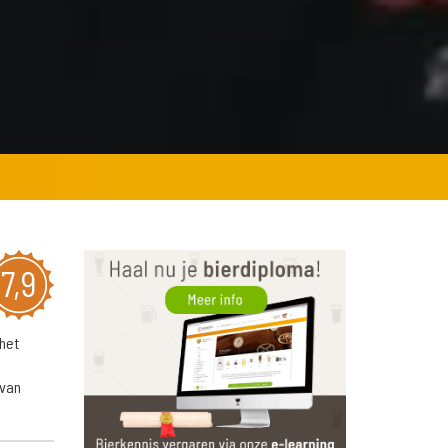
7,9
het
 van