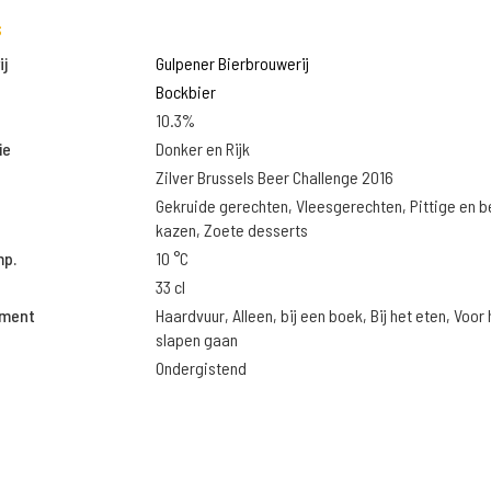
s
j
Gulpener Bierbrouwerij
Bockbier
10.3%
ie
Donker en Rijk
Zilver Brussels Beer Challenge 2016
Gekruide gerechten, Vleesgerechten, Pittige en 
kazen, Zoete desserts
mp.
10 °C
33 cl
oment
Haardvuur, Alleen, bij een boek, Bij het eten, Voor 
slapen gaan
Ondergistend