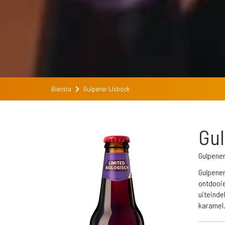
Bierista
Gulpener IJsbock
Gul
Gulpener
Gulpener
ontdooie
uiteinde
karamel