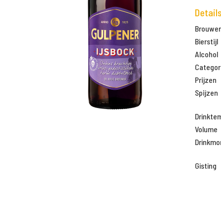
Detail
Brouweri
Bierstijl
Alcohol
Categor
Prijzen
Spijzen
Drinkte
Volume
Drinkm
Gisting