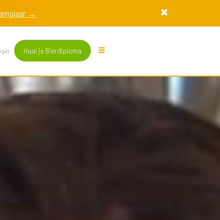
exemplaar →
Haal je Bierdiploma
gin