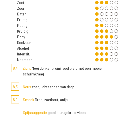
Zoet
Zuur
Bitter
Fruitig
Moutig
Kruidig
Body
Koolzuur
Alcohol
Intensit.
Nasmaak
8,4
Zicht
Mooi donker bruin/rood bier, met een mooie
schuimkraag
8,3
Neus
zoet, lichte tonen van drop
8,4
Smaak
Drop, zoethout, anijs,
Spijssuggestie
goed stuk gekruid vlees