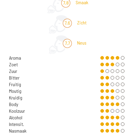
Smaak
7,8
Zicht
7,6
Neus
7,7
Aroma
Zoet
Zuur
Bitter
Fruitig
Moutig
Kruidig
Body
Koolzuur
Alcohol
Intensit.
Nasmaak