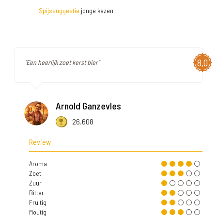
Spijssuggestie
jonge kazen
8,0
"Een heerlijk zoet kerst bier"
Arnold Ganzevles
26.608
Review
Aroma
Zoet
Zuur
Bitter
Fruitig
Moutig