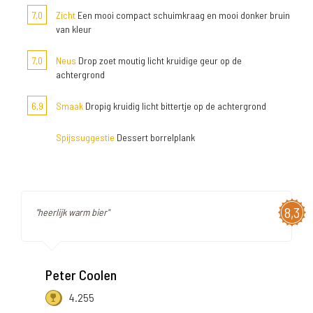
7,0
Zicht
Een mooi compact schuimkraag en mooi donker bruin
van kleur
7,0
Neus
Drop zoet moutig licht kruidige geur op de
achtergrond
6,9
Smaak
Dropig kruidig licht bittertje op de achtergrond
Spijssuggestie
Dessert borrelplank
8,3
"heerlijk warm bier"
Peter Coolen
4.255