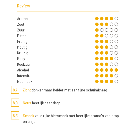
Review
Aroma
Zoet
Zuur
Bitter
Fruitig
Moutig
Kruidig
Body
Koolzuur
Alcohol
Intensit.
Nasmaak
8,7
Zicht
donker maar helder met een fijne schuimkraag
8,0
Neus
heerlijk naar drop
8,3
Smaak
volle rijke biersmaak met heerlijke aroma's van drop
en anijs