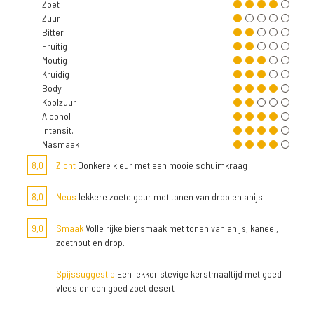
Zoet
Zuur
Bitter
Fruitig
Moutig
Kruidig
Body
Koolzuur
Alcohol
Intensit.
Nasmaak
8,0
Zicht
Donkere kleur met een mooie schuimkraag
8,0
Neus
lekkere zoete geur met tonen van drop en anijs.
9,0
Smaak
Volle rijke biersmaak met tonen van anijs, kaneel,
zoethout en drop.
Spijssuggestie
Een lekker stevige kerstmaaltijd met goed
vlees en een goed zoet desert