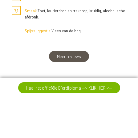
7,1
Smaak
Zoet, laurierdrop en trekdrop, kruidig, alcoholische
afdronk.
Spijssuggestie
Vlees van de bbq.
Meer reviews
Haal het officiële Bierdiploma --> KLIK HIER <--
09-08-26