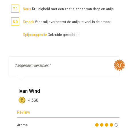
7,0
Neus
Kruidigheid met een zoetje, tonen van drop en anijs.
6,0
Smaak
Voor mij overheerst de anijs te veel in de smaak.
Spijssuggestie
Gekruide gerechten
8,0
"Aangenaam kerstbier."
Ivan Wind
4.360
Review
Aroma