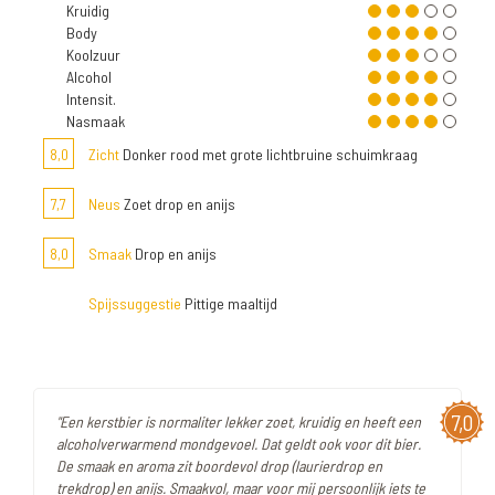
Kruidig
Body
Koolzuur
Alcohol
Intensit.
Nasmaak
8,0
Zicht
Donker rood met grote lichtbruine schuimkraag
7,7
Neus
Zoet drop en anijs
8,0
Smaak
Drop en anijs
Spijssuggestie
Pittige maaltijd
7,0
"Een kerstbier is normaliter lekker zoet, kruidig en heeft een
alcoholverwarmend mondgevoel. Dat geldt ook voor dit bier.
De smaak en aroma zit boordevol drop (laurierdrop en
trekdrop) en anijs. Smaakvol, maar voor mij persoonlijk iets te