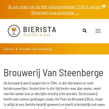
De pre-order van de Bier Adventskalender 2026 is gestart!
Reserveer jouw exemplaar →
Toggle
naviga
Bierista
Brouwerij Van Steenberge
Brouwerij Van Steenberge
De brouwerij werd opgericht in 1784, in die tijd waren er veel
huisbrouwerijen. Omdat bier in die tijd beter was dan water, want
van het water kon je destijds ernstig ziek worden. De brouwerij
heeft vele namen gedragen zoals: De Peer en Brouwerij Bios, maar
is altijd al een familie bedrijf geweest en heeft uiteindelijk ook weer