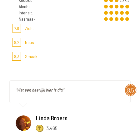
Koolzuur
Alcohol
Intensit.
Nasmaak
7,8
Zicht
8,2
Neus
8,3
Smaak
8,5
"Wat een heerlijk bier is dit!"
Linda Broers
3.465