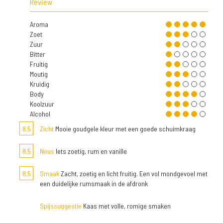
Review
Aroma
Zoet
Zuur
Bitter
Fruitig
Moutig
Kruidig
Body
Koolzuur
Alcohol
8,5
Zicht
Mooie goudgele kleur met een goede schuimkraag
8,5
Neus
Iets zoetig, rum en vanille
8,5
Smaak
Zacht, zoetig en licht fruitig. Een vol mondgevoel met
een duidelijke rumsmaak in de afdronk
Spijssuggestie
Kaas met volle, romige smaken