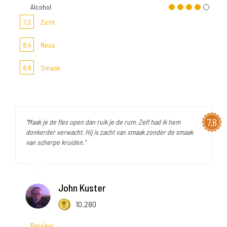
Alcohol
7,3
Zicht
8,4
Neus
8,6
Smaak
7,8
"Maak je de fles open dan ruik je de rum. Zelf had ik hem
donkerder verwacht. Hij is zacht van smaak zonder de smaak
van scherpe kruiden."
John Kuster
10.280
Review