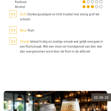
Koolzuur
Alcohol
8,0
Zicht
Donkergoud/geel en licht troebel met stevig grof wit
schuim
8,0
Neus
Rum
8,0
Smaak
Ietwat fruitig en zoetige smaak wat gelijk overgaat in
een Rumsmaak. Wel een mooi vol mondgevoel van bier wat
dan overgenomen word door de Rum in de afdronk
03-08-26