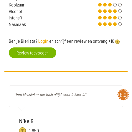
Koolzuur
Alcohol
Intensit.
Nasmaak
Ben je Bierista?
Login
en schrijf een review en ontvang +10
Review toevoegen
8,0
"een klassieker die toch altijd weer lekker is"
Nike B
1.850