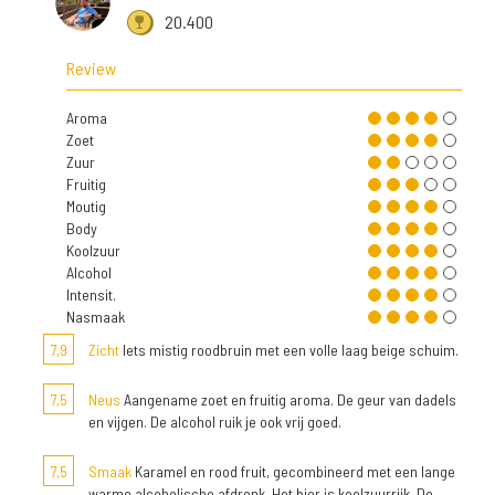
20.400
Review
Aroma
Zoet
Zuur
Fruitig
Moutig
Body
Koolzuur
Alcohol
Intensit.
Nasmaak
7,9
Zicht
Iets mistig roodbruin met een volle laag beige schuim.
7,5
Neus
Aangename zoet en fruitig aroma. De geur van dadels
en vijgen. De alcohol ruik je ook vrij goed.
7,5
Smaak
Karamel en rood fruit, gecombineerd met een lange
warme alcoholische afdronk. Het bier is koolzuurrijk. De