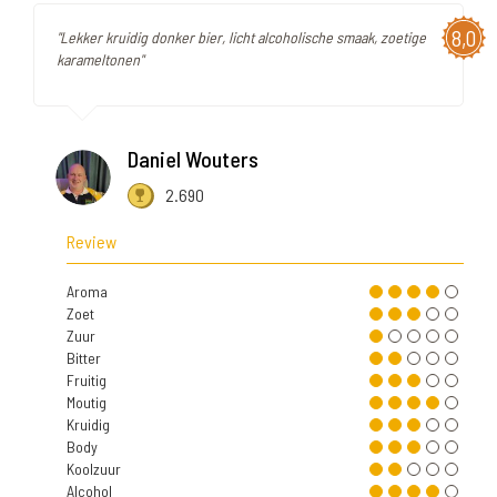
8,0
"Lekker kruidig donker bier, licht alcoholische smaak, zoetige
karameltonen"
Daniel Wouters
2.690
Review
Aroma
Zoet
Zuur
Bitter
Fruitig
Moutig
Kruidig
Body
Koolzuur
Alcohol