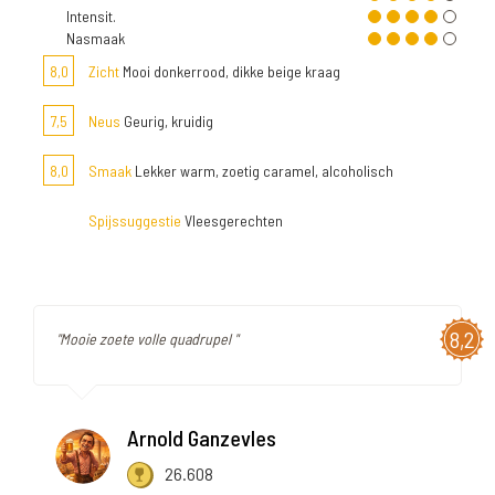
Intensit.
Nasmaak
8,0
Zicht
Mooi donkerrood, dikke beige kraag
7,5
Neus
Geurig, kruidig
8,0
Smaak
Lekker warm, zoetig caramel, alcoholisch
Spijssuggestie
Vleesgerechten
8,2
"Mooie zoete volle quadrupel "
Arnold Ganzevles
26.608