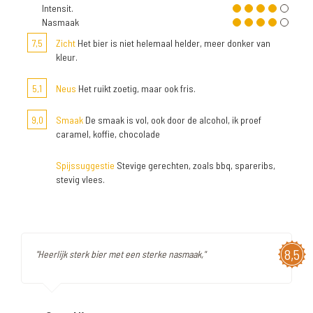
Intensit.
Nasmaak
7,5
Zicht
Het bier is niet helemaal helder, meer donker van
kleur.
5,1
Neus
Het ruikt zoetig, maar ook fris.
9,0
Smaak
De smaak is vol, ook door de alcohol, ik proef
caramel, koffie, chocolade
Spijssuggestie
Stevige gerechten, zoals bbq, spareribs,
stevig vlees.
8,5
"Heerlijk sterk bier met een sterke nasmaak,"