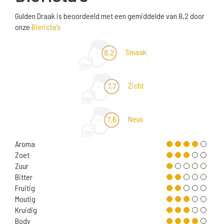
Gulden Draak is beoordeeld met een gemiddelde van 8,2 door
onze
Bierista's
Smaak
8,2
Zicht
7,7
Neus
7,6
Aroma
Zoet
Zuur
Bitter
Fruitig
Moutig
Kruidig
Body