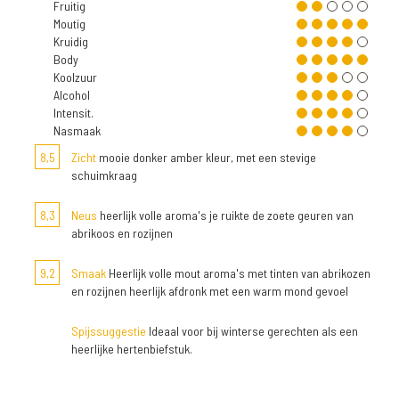
Fruitig
Moutig
Kruidig
Body
Koolzuur
Alcohol
Intensit.
Nasmaak
8,5
Zicht
mooie donker amber kleur, met een stevige
schuimkraag
8,3
Neus
heerlijk volle aroma's je ruikte de zoete geuren van
abrikoos en rozijnen
9,2
Smaak
Heerlijk volle mout aroma's met tinten van abrikozen
en rozijnen heerlijk afdronk met een warm mond gevoel
Spijssuggestie
Ideaal voor bij winterse gerechten als een
heerlijke hertenbiefstuk.