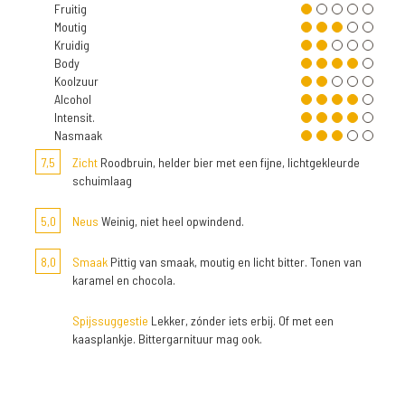
Fruitig
Moutig
Kruidig
Body
Koolzuur
Alcohol
Intensit.
Nasmaak
7,5
Zicht
Roodbruin, helder bier met een fijne, lichtgekleurde
schuimlaag
5,0
Neus
Weinig, niet heel opwindend.
8,0
Smaak
Pittig van smaak, moutig en licht bitter. Tonen van
karamel en chocola.
Spijssuggestie
Lekker, zónder iets erbij. Of met een
kaasplankje. Bittergarnituur mag ook.