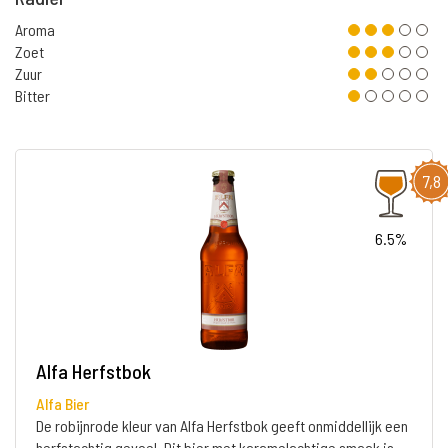
Aroma
Zoet
Zuur
Bitter
7,8
6.5%
Alfa Herfstbok
Alfa Bier
De robijnrode kleur van Alfa Herfstbok geeft onmiddellijk een
herfstachtig gevoel. Dit bier met karamelachtige smaak is