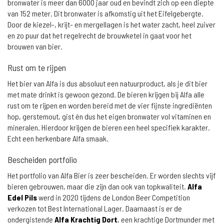
bronwater is meer dan 6000 jaar oud en bevindt zich op een diepte
van 152 meter. Dit bronwater is afkomstig uit het Eifelgebergte.
Door de kiezel-, krijt- en mergellagen is het water zacht, heel zuiver
en zo puur dat het regelrecht de brouwketel in gaat voor het
brouwen van bier.
Rust om te rijpen
Het bier van Alfa is dus absoluut een natuurproduct, als je dit bier
met mate drinkt is gewoon gezond. De bieren krijgen bij Alfa alle
rust om te rijpen en worden bereid met de vier fijnste ingrediënten
hop, gerstemout, gist én dus het eigen bronwater vol vitaminen en
mineralen. Hierdoor krijgen de bieren een heel specifiek karakter.
Echt een herkenbare Alfa smaak.
Bescheiden portfolio
Het portfolio van Alfa Bier is zeer bescheiden. Er worden slechts vijf
bieren gebrouwen, maar die zijn dan ook van topkwaliteit.
Alfa
Edel Pils
werd in 2020 tijdens de London Beer Competition
verkozen tot Best International Lager. Daarnaast is er de
ondergistende
Alfa Krachtig Dort
, een krachtige Dortmunder met