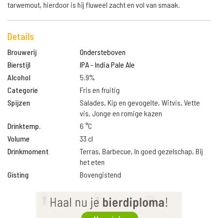
tarwemout, hierdoor is hij fluweel zacht en vol van smaak.
Details
Brouwerij
Ondersteboven
Bierstijl
IPA - India Pale Ale
Alcohol
5.9%
Categorie
Fris en fruitig
Spijzen
Salades, Kip en gevogelte, Witvis, Vette
vis, Jonge en romige kazen
Drinktemp.
6 °C
Volume
33 cl
Drinkmoment
Terras, Barbecue, In goed gezelschap, Bij
het eten
Gisting
Bovengistend