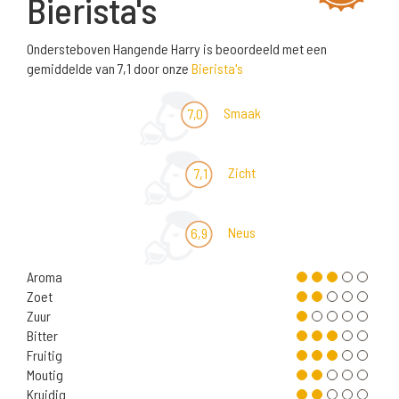
Bierista's
Ondersteboven Hangende Harry is beoordeeld met een
gemiddelde van 7,1 door onze
Bierista's
Smaak
7,0
Zicht
7,1
Neus
6,9
Aroma
Zoet
Zuur
Bitter
Fruitig
Moutig
Kruidig