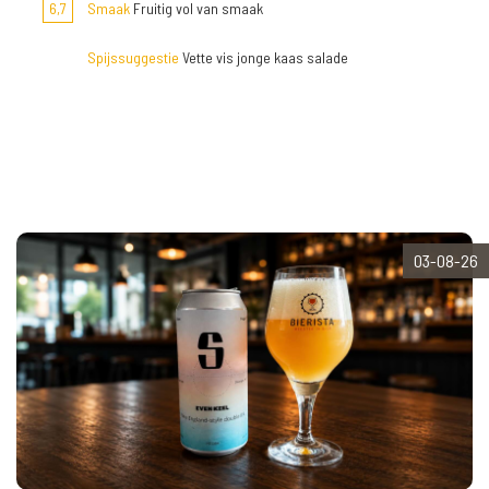
6,7
Smaak
Fruitig vol van smaak
Spijssuggestie
Vette vis jonge kaas salade
03-08-26