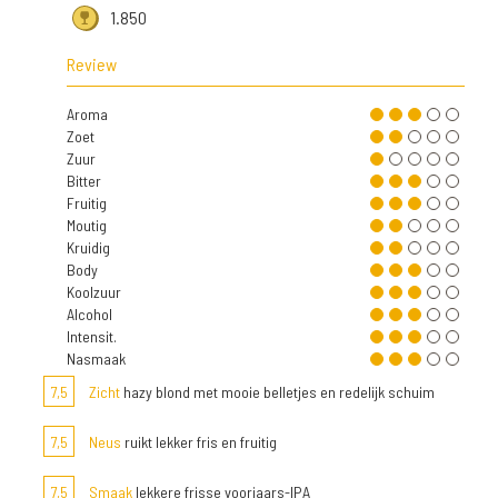
1.850
Review
Aroma
Zoet
Zuur
Bitter
Fruitig
Moutig
Kruidig
Body
Koolzuur
Alcohol
Intensit.
Nasmaak
7,5
Zicht
hazy blond met mooie belletjes en redelijk schuim
7,5
Neus
ruikt lekker fris en fruitig
7,5
Smaak
lekkere frisse voorjaars-IPA