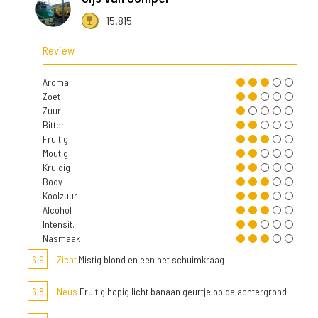
15.815
Review
Aroma
Zoet
Zuur
Bitter
Fruitig
Moutig
Kruidig
Body
Koolzuur
Alcohol
Intensit.
Nasmaak
6,9
Zicht
Mistig blond en een net schuimkraag
6,8
Neus
Fruitig hopig licht banaan geurtje op de achtergrond