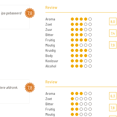
Review
7,8
e ipa gebaseerd
Aroma
8,0
Zoet
Zuur
7,4
Bitter
Fruitig
Moutig
7,9
Kruidig
Body
Koolzuur
Alcohol
Review
7,8
tere afdronk.
Aroma
6,3
Zoet
Bitter
7,8
Fruitig
Moutig