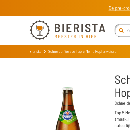
De pre-ord
Bierista
Schneider Weisse Tap 5 Meine Hopfenweisse
Sch
Ho
Schneid
Tap 5 Me
smaak. H
natuurli