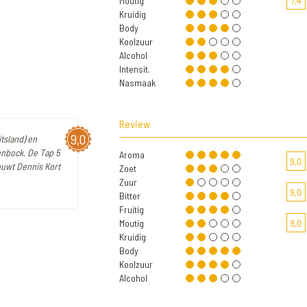
Moutig
7,4
Kruidig
Body
Koolzuur
Alcohol
Intensit.
Nasmaak
Review
9,0
tsland) en
enbock. De Tap 5
Aroma
9,0
uwt Dennis Kort
Zoet
Zuur
9,0
Bitter
Fruitig
Moutig
9,0
Kruidig
Body
Koolzuur
Alcohol