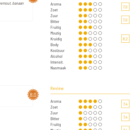
rwemout, banaan
Aroma
7,0
Zoet
Zuur
7,0
Bitter
Fruitig
Moutig
Kruidig
8,2
Body
Koolzuur
Alcohol
Intensit.
Nasmaak
Review
8,0
Aroma
7,4
Zoet
Zuur
7,4
Bitter
Fruitig