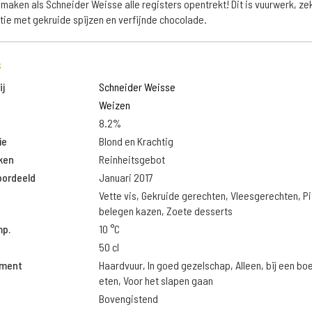
maken als Schneider Weisse alle registers opentrekt! Dit is vuurwerk, zek
ie met gekruide spijzen en verfijnde chocolade.
s
j
Schneider Weisse
Weizen
8.2%
ie
Blond en Krachtig
ken
Reinheitsgebot
oordeeld
Januari 2017
Vette vis, Gekruide gerechten, Vleesgerechten, Pi
belegen kazen, Zoete desserts
mp.
10 °C
50 cl
oment
Haardvuur, In goed gezelschap, Alleen, bij een boek
eten, Voor het slapen gaan
Bovengistend