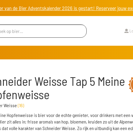
er van de Bier Adventskalender 2026 is gestart! Reserveer jouw 
Lo
neider Weisse Tap 5 Meine
pfenweisse
er Weisse
(
16
)
ine Hopfenweisse is bier voor de echte genieter, voor drinkers met een v
ier zit alles in; frisse aroma’s van hop, bloemen, kruiden zo uit de Alpen
jk dat volle karakter van Schneider Weisse. Zo rijk en uitbundig kan een ec