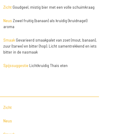
Zicht
Goudgeel, mistig bier met een volle schuimkraag
Neus
Zowel fruitig (banaan) als kruidig (kruidnagel)
aroma
Smaak
Gevarieerd smaakpalet van zoet (mout, banaan),
zuur (tarwe) en bitter (hop). Licht samentrekkend en iets
bitter in de nasmaak
Spijssuggestie
Lichtkruidig Thais eten
Zicht
Neus