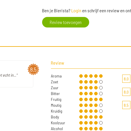
Ben je Bierista?
Login
en schrijf een review en o
Review toevoegen
Review
8,5
 echt in..."
Aroma
8,0
Zoet
Zuur
8,0
Bitter
Fruitig
Moutig
8,5
Kruidig
Body
Koolzuur
Alcohol