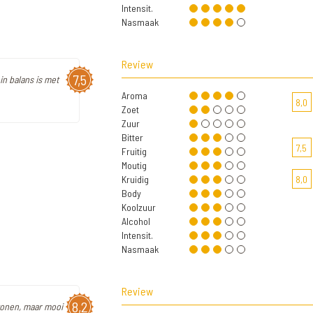
Intensit.
Nasmaak
Review
7,5
n balans is met
Aroma
8,0
Zoet
Zuur
Bitter
7,5
Fruitig
Moutig
Kruidig
8,0
Body
Koolzuur
Alcohol
Intensit.
Nasmaak
Review
8,2
tonen, maar mooi