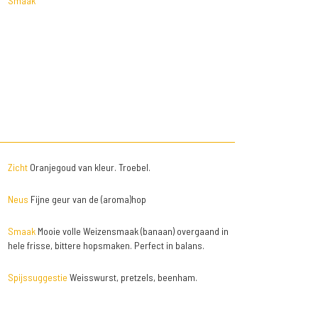
Smaak
Zicht
Oranjegoud van kleur. Troebel.
Neus
Fijne geur van de (aroma)hop
Smaak
Mooie volle Weizensmaak (banaan) overgaand in
hele frisse, bittere hopsmaken. Perfect in balans.
Spijssuggestie
Weisswurst, pretzels, beenham.