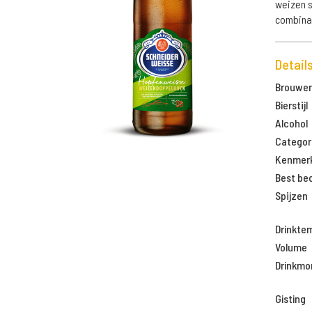
weizen s
combinat
Detail
Brouweri
Bierstijl
Alcohol
Categor
Kenmer
Best be
Spijzen
Drinkte
Volume
Drinkm
Gisting