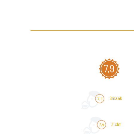
7,9
Smaak
7,9
Zicht
7,4