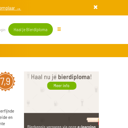
exemplaar →
Haal je Bierdiploma
gin
7,9
erfijnde
weide en
hte