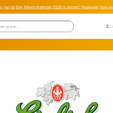
er van de Bier Adventskalender 2026 is gestart! Reserveer jouw 
Lo