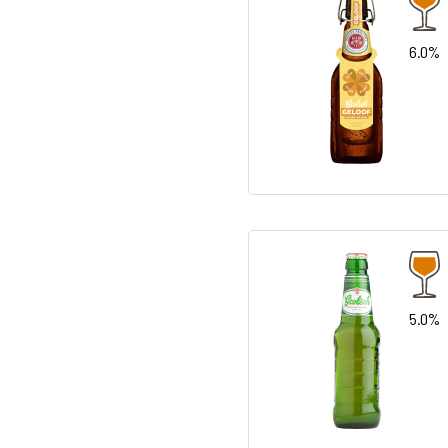
6.0%
5.0%