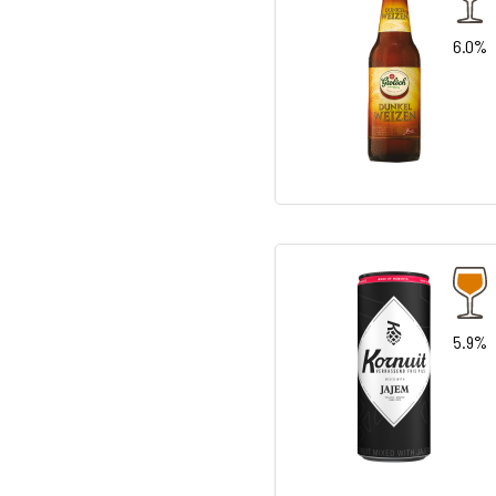
6.0%
5.9%