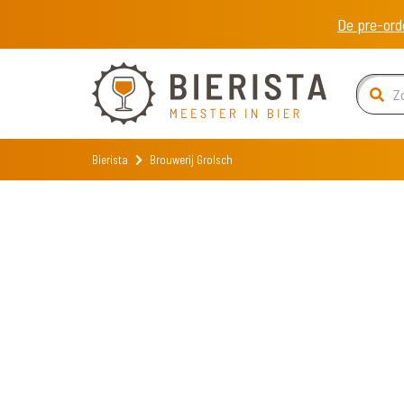
De pre-ord
Bierista
Brouwerij Grolsch