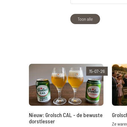
Toon alle
15-07-26
Nieuw: Grolsch CAL - de bewuste
Grolsc
dorstlesser
Ze waren