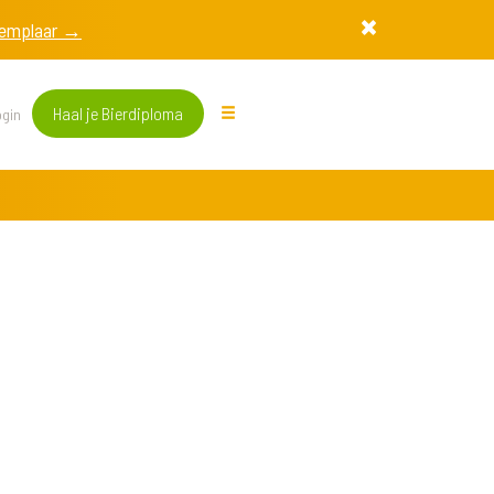
exemplaar →
Haal je Bierdiploma
gin