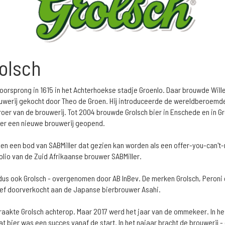
olsch
 oorsprong in 1615 in het Achterhoekse stadje Groenlo. Daar brouwde Will
rouwerij gekocht door Theo de Groen. Hij introduceerde de wereldberoemde
oer van de brouwerij. Tot 2004 brouwde Grolsch bier in Enschede en in Gr
er een nieuwe brouwerij geopend.
roen een bod van SABMiller dat gezien kan worden als een offer-you-can'
folio van de Zuid Afrikaanse brouwer SABMiller.
en dus ook Grolsch - overgenomen door AB InBev. De merken Grolsch, Peron
tief doorverkocht aan de Japanse bierbrouwer Asahi.
raakte Grolsch achterop. Maar 2017 werd het jaar van de ommekeer. In he
Dat bier was een succes vanaf de start. In het najaar bracht de brouwerij 