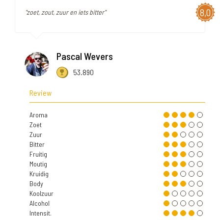
8,0
"zoet, zout, zuur en iets bitter"
Pascal Wevers
53.890
Review
Aroma
Zoet
Zuur
Bitter
Fruitig
Moutig
Kruidig
Body
Koolzuur
Alcohol
Intensit.