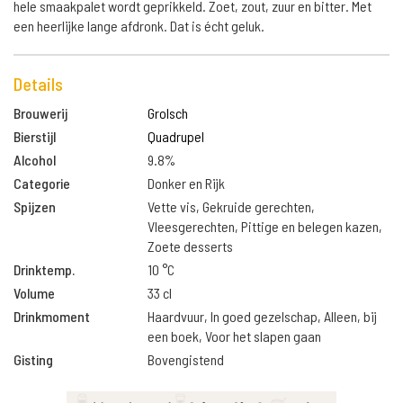
hele smaakpalet wordt geprikkeld. Zoet, zout, zuur en bitter. Met
een heerlijke lange afdronk. Dat is écht geluk.
Details
Brouwerij
Grolsch
Bierstijl
Quadrupel
Alcohol
9.8%
Categorie
Donker en Rijk
Spijzen
Vette vis, Gekruide gerechten,
Vleesgerechten, Pittige en belegen kazen,
Zoete desserts
Drinktemp.
10 °C
Volume
33 cl
Drinkmoment
Haardvuur, In goed gezelschap, Alleen, bij
een boek, Voor het slapen gaan
Gisting
Bovengistend