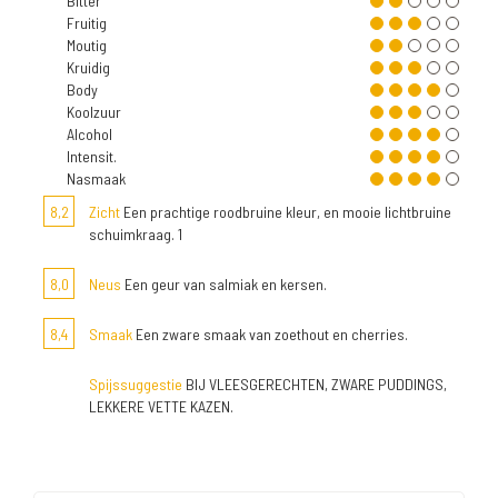
Bitter
Fruitig
Moutig
Kruidig
Body
Koolzuur
Alcohol
Intensit.
Nasmaak
8,2
Zicht
Een prachtige roodbruine kleur, en mooie lichtbruine
schuimkraag. 1
8,0
Neus
Een geur van salmiak en kersen.
8,4
Smaak
Een zware smaak van zoethout en cherries.
Spijssuggestie
BIJ VLEESGERECHTEN, ZWARE PUDDINGS,
LEKKERE VETTE KAZEN.