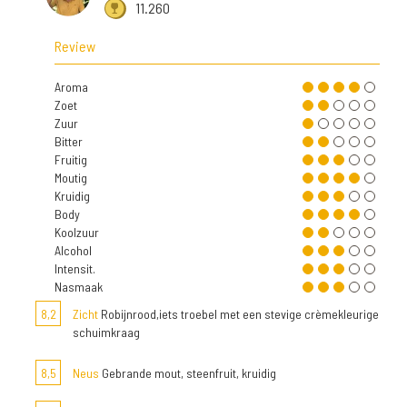
11.260
Review
Aroma
Zoet
Zuur
Bitter
Fruitig
Moutig
Kruidig
Body
Koolzuur
Alcohol
Intensit.
Nasmaak
8,2
Zicht
Robijnrood,iets troebel met een stevige crèmekleurige
schuimkraag
8,5
Neus
Gebrande mout, steenfruit, kruidig