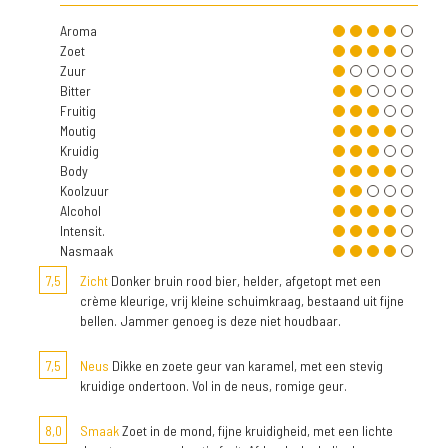
Aroma
Zoet
Zuur
Bitter
Fruitig
Moutig
Kruidig
Body
Koolzuur
Alcohol
Intensit.
Nasmaak
7,5
Zicht
Donker bruin rood bier, helder, afgetopt met een
crème kleurige, vrij kleine schuimkraag, bestaand uit fijne
bellen. Jammer genoeg is deze niet houdbaar.
7,5
Neus
Dikke en zoete geur van karamel, met een stevig
kruidige ondertoon. Vol in de neus, romige geur.
8,0
Smaak
Zoet in de mond, fijne kruidigheid, met een lichte