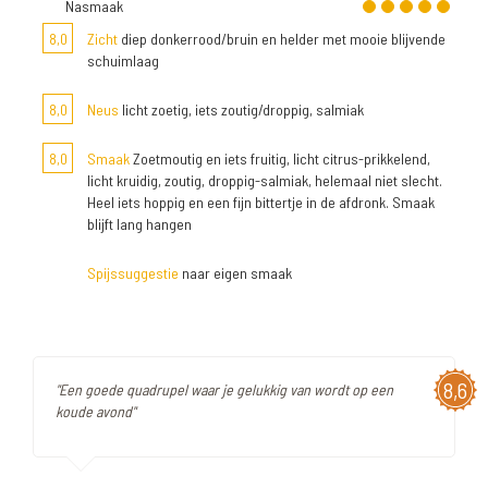
Nasmaak
8,0
Zicht
diep donkerrood/bruin en helder met mooie blijvende
schuimlaag
8,0
Neus
licht zoetig, iets zoutig/droppig, salmiak
8,0
Smaak
Zoetmoutig en iets fruitig, licht citrus-prikkelend,
licht kruidig, zoutig, droppig-salmiak, helemaal niet slecht.
Heel iets hoppig en een fijn bittertje in de afdronk. Smaak
blijft lang hangen
Spijssuggestie
naar eigen smaak
8,6
"Een goede quadrupel waar je gelukkig van wordt op een
koude avond"