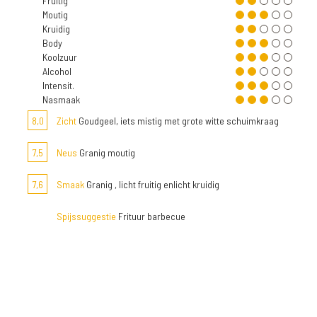
Fruitig
Moutig
Kruidig
Body
Koolzuur
Alcohol
Intensit.
Nasmaak
8,0
Zicht
Goudgeel, iets mistig met grote witte schuimkraag
7,5
Neus
Granig moutig
7,6
Smaak
Granig , licht fruitig enlicht kruidig
Spijssuggestie
Frituur barbecue