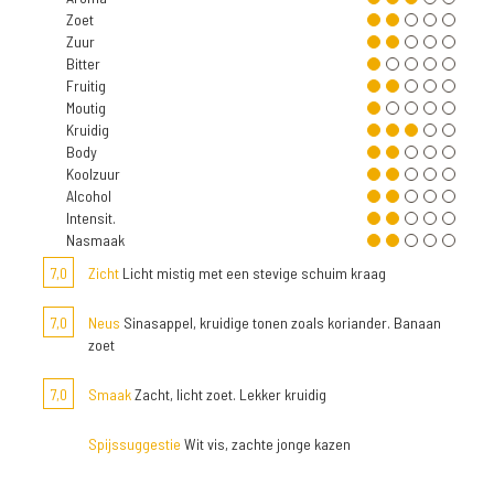
Zoet
Zuur
Bitter
Fruitig
Moutig
Kruidig
Body
Koolzuur
Alcohol
Intensit.
Nasmaak
7,0
Zicht
Licht mistig met een stevige schuim kraag
7,0
Neus
Sinasappel, kruidige tonen zoals koriander. Banaan
zoet
7,0
Smaak
Zacht, licht zoet. Lekker kruidig
Spijssuggestie
Wit vis, zachte jonge kazen