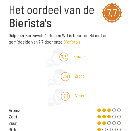
Het oordeel van de
7,7
Bierista's
Gulpener Korenwolf 4-Granen Wit is beoordeeld met een
gemiddelde van 7,7 door onze
Bierista's
Smaak
7,5
Zicht
7,6
Neus
7,1
Aroma
Zoet
Zuur
Bitter