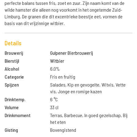
perfecte balans tussen fris, zoet en zuur. Zijn naam komt van de
wilde hamster die alleen nog voorkomt in het ongetemde Zuid-
Limburg. De granen die dit excentrieke beestje eet, vormen de
basis van dit vrijzinnige witbier.
Details
Brouwerij
Gulpener Bierbrouwerij
Bierstijl
Witbier
Alcohol
6.0%
Categorie
Fris en fruitig
Spijzen
Salades, Kip en gevogelte, Witvis, Vette
vis, Jonge en romige kazen
Drinktemp.
6 °C
Volume
33 cl
Drinkmoment
Terras, Barbecue, In goed gezelschap, Bij
het eten
Gisting
Bovengistend