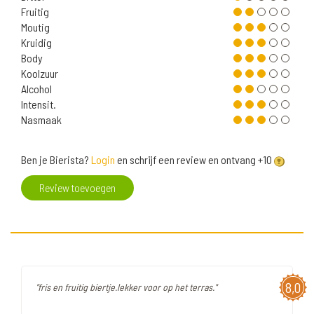
Fruitig
Moutig
Kruidig
Body
Koolzuur
Alcohol
Intensit.
Nasmaak
Ben je Bierista?
Login
en schrijf een review en ontvang +10
Review toevoegen
8,0
"fris en fruitig biertje.lekker voor op het terras."