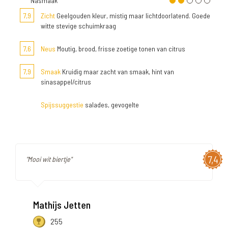
Nasmaak
7,9
Zicht
Geelgouden kleur, mistig maar lichtdoorlatend. Goede
witte stevige schuimkraag
7,6
Neus
Moutig, brood, frisse zoetige tonen van citrus
7,9
Smaak
Kruidig maar zacht van smaak, hint van
sinasappel/citrus
Spijssuggestie
salades, gevogelte
7,4
"Mooi wit biertje"
Mathijs Jetten
255