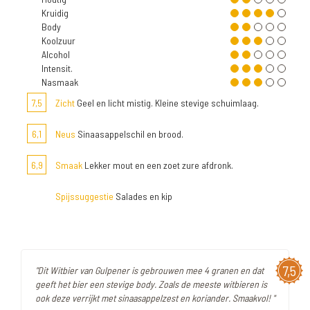
Kruidig
Body
Koolzuur
Alcohol
Intensit.
Nasmaak
7,5
Zicht
Geel en licht mistig. Kleine stevige schuimlaag.
6,1
Neus
Sinaasappelschil en brood.
6,9
Smaak
Lekker mout en een zoet zure afdronk.
Spijssuggestie
Salades en kip
7,5
"Dit Witbier van Gulpener is gebrouwen mee 4 granen en dat
geeft het bier een stevige body. Zoals de meeste witbieren is
ook deze verrijkt met sinaasappelzest en koriander. Smaakvol! "