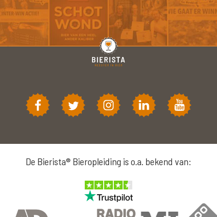
De Bierista® Bieropleiding is o.a. bekend van: