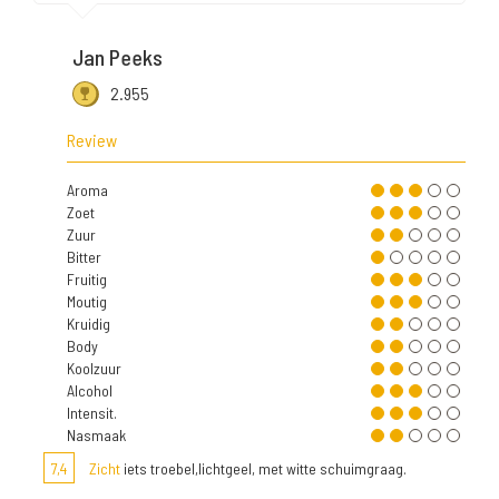
Jan Peeks
2.955
Review
Aroma
Zoet
Zuur
Bitter
Fruitig
Moutig
Kruidig
Body
Koolzuur
Alcohol
Intensit.
Nasmaak
7,4
Zicht
iets troebel,lichtgeel, met witte schuimgraag.