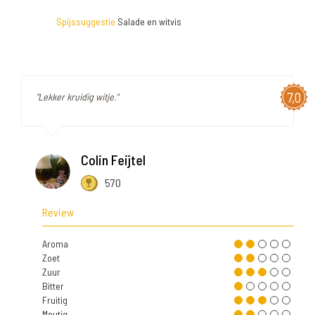
Spijssuggestie
Salade en witvis
7,0
"Lekker kruidig witje."
Colin Feijtel
570
Review
Aroma
Zoet
Zuur
Bitter
Fruitig
Moutig