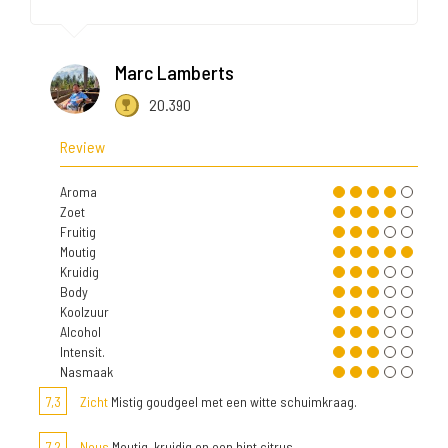
Marc Lamberts
20.390
Review
Aroma
Zoet
Fruitig
Moutig
Kruidig
Body
Koolzuur
Alcohol
Intensit.
Nasmaak
7,3
Zicht
Mistig goudgeel met een witte schuimkraag.
7,2
Neus
Moutig, kruidig en een hint citrus.