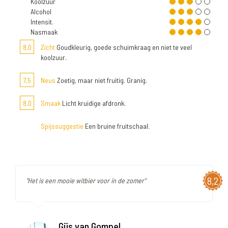
Koolzuur
Alcohol
Intensit.
Nasmaak
8,0
Zicht
Goudkleurig, goede schuimkraag en niet te veel
koolzuur.
7,5
Neus
Zoetig, maar niet fruitig. Granig.
8,0
Smaak
Licht kruidige afdronk.
Spijssuggestie
Een bruine fruitschaal.
8,2
"Het is een mooie witbier voor in de zomer"
Gijs van Gompel