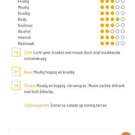
Fruitig
Moutig
Kruidig
Body
Koolzuur
Alcohol
Intensit.
Nasmaak
7,5
Zicht
Licht geel, troebel met mooie doch snel inzakkende
schuimkraag
7,7
Neus
Moutig hoppig en kruidig
7,9
Smaak
Moutig en hoppig, citroengras. Mooie zachte afdronk
met licht bittertje.
Spijssuggestie
Zomerse salade op zonnig terras