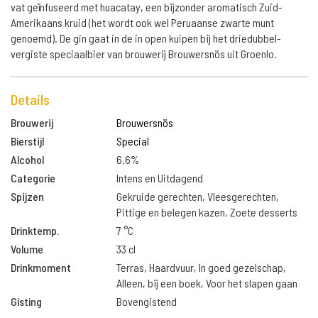
vat geïnfuseerd met huacatay, een bijzonder aromatisch Zuid-
Amerikaans kruid (het wordt ook wel Peruaanse zwarte munt
genoemd). De gin gaat in de in open kuipen bij het driedubbel-
vergiste speciaalbier van brouwerij Brouwersnös uit Groenlo.
Details
Brouwerij
Brouwersnös
Bierstijl
Special
Alcohol
6.6%
Categorie
Intens en Uitdagend
Spijzen
Gekruide gerechten, Vleesgerechten,
Pittige en belegen kazen, Zoete desserts
Drinktemp.
7 °C
Volume
33 cl
Drinkmoment
Terras, Haardvuur, In goed gezelschap,
Alleen, bij een boek, Voor het slapen gaan
Gisting
Bovengistend