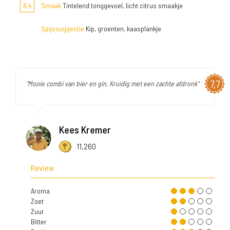
6,4
Smaak
Tintelend tonggevoel, licht citrus smaakje
Spijssuggestie
Kip, groenten, kaasplankje
7,7
"Mooie combi van bier en gin. Kruidig met een zachte afdronk"
Kees Kremer
11.260
Review
Aroma
Zoet
Zuur
Bitter