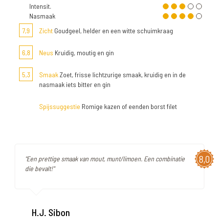
Intensit.
Nasmaak
7,9
Zicht
Goudgeel, helder en een witte schuimkraag
6,8
Neus
Kruidig, moutig en gin
5,3
Smaak
Zoet, frisse lichtzurige smaak, kruidig en in de
nasmaak iets bitter en gin
Spijssuggestie
Romige kazen of eenden borst filet
8,0
"Een prettige smaak van mout, munt/limoen. Een combinatie
die bevalt!"
H.J. Sibon