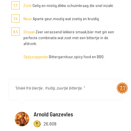
7,7
Zicht
Gelig en mistig,dikke schuimkraag die snel inzakt.
7,4
Neus
Aparte geur,moutig wat zoetig en kruidig.
8,5
Smaak
Zeer verassend lekkere smaak,bier met gin een
perfecte combinatie.wat zoet met een bittertje in de
afdronk.
Spijssuggestie
Bittergarnituur,spicy food en BBQ.
7,7
"Uniek fris biertje , fruitig, zuurtje bittertje. "
Arnold Ganzevles
26.608