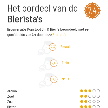
Het oordeel van de
7,4
Bierista's
Brouwersnös Kopstoot Gin & Bier is beoordeeld met een
gemiddelde van 7,4 door onze
Bierista's
Smaak
7,3
Zicht
7,6
Neus
7,1
Aroma
Zoet
Zuur
Bitter