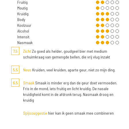
Fruitig
Moutig
Kruidig
Body
Koolzuur
Alcohol
Intensit.
Nasmaak
7,5
Zicht
Zo goed als helder, goudgeel bier met medium
schuimkraag van gemengde bellen, die vrij vlug inzakt
5,5
Neus
Kruiden, veel kruiden, aparte geur, niet zo mijn ding.
6,5
Smaak
Smaak is minder erg dan de geur doet vermoeden.
Fris in de mond, iets fruitig en licht kruidig. De nasale
kruidigheid komt in de afdronk terug. Nasmaak droog en
kruidig
Spijssuggestie
hier kan ik geen smaak mee combineren