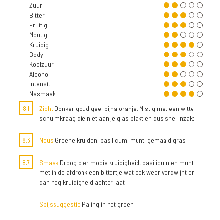
Zuur
Bitter
Fruitig
Moutig
Kruidig
Body
Koolzuur
Alcohol
Intensit.
Nasmaak
8,1
Zicht
Donker goud geel bijna oranje. Mistig met een witte
schuimkraag die niet aan je glas plakt en dus snel inzakt
8,3
Neus
Groene kruiden, basilicum, munt, gemaaid gras
8,7
Smaak
Droog bier mooie kruidigheid, basilicum en munt
met in de afdronk een bittertje wat ook weer verdwijnt en
dan nog kruidigheid achter laat
Spijssuggestie
Paling in het groen