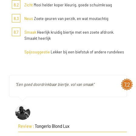
8,2
Zicht
Mooi helder koper kleurig, goede schuimkraag
8,3
Neus
Zoete geuren van perzik, en wat moutachtig
8,7
Smaak
Heerlijk kruidig biertje met een zoete afdronk.
Smaakt heerlijk
Spijssuggestie
Lekker bij een biefstuk of andere rundvlees
7,2
"Een goed doordrinkbaar biertje. vol van smaak"
Review :
Tongerlo Blond Lux