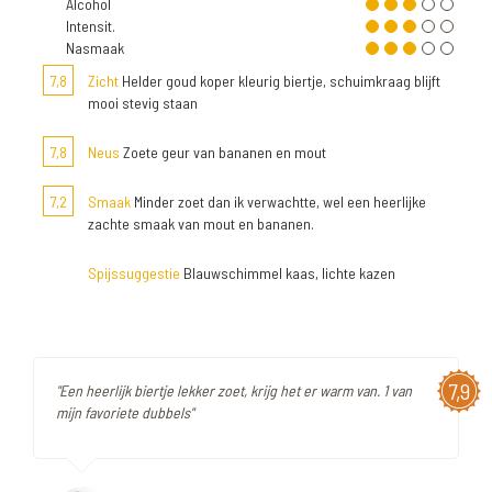
Alcohol
Intensit.
Nasmaak
7,8
Zicht
Helder goud koper kleurig biertje, schuimkraag blijft
mooi stevig staan
7,8
Neus
Zoete geur van bananen en mout
7,2
Smaak
Minder zoet dan ik verwachtte, wel een heerlijke
zachte smaak van mout en bananen.
Spijssuggestie
Blauwschimmel kaas, lichte kazen
7,9
"Een heerlijk biertje lekker zoet, krijg het er warm van. 1 van
mijn favoriete dubbels"