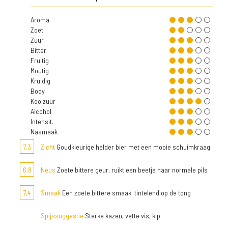
Aroma
Zoet
Zuur
Bitter
Fruitig
Moutig
Kruidig
Body
Koolzuur
Alcohol
Intensit.
Nasmaak
7,3
Zicht
Goudkleurige helder bier met een mooie schuimkraag
6,8
Neus
Zoete bittere geur, ruikt een beetje naar normale pils
7,4
Smaak
Een zoete bittere smaak. tintelend op de tong
Spijssuggestie
Sterke kazen, vette vis, kip