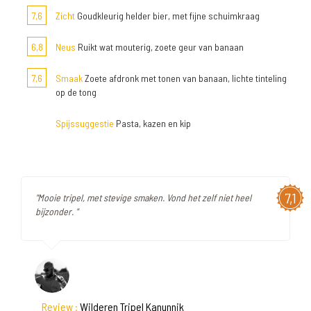
7,6
Zicht
Goudkleurig helder bier, met fijne schuimkraag
6,8
Neus
Ruikt wat mouterig, zoete geur van banaan
7,6
Smaak
Zoete afdronk met tonen van banaan, lichte tinteling
op de tong
Spijssuggestie
Pasta, kazen en kip
7,1
"Mooie tripel, met stevige smaken. Vond het zelf niet heel
bijzonder. "
Review :
Wilderen Tripel Kanunnik