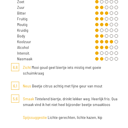
Zoet
Zuur
Bitter
Fruitig
Moutig
Kruidig
Body
Koolzuur
Alcohol
Intensit.
Nasmaak
6,6
Zicht
Mooi goud geel biertje iets mistig met goeie
schuimkraag
6,1
Neus
Beetje citrus achtig met fijne geur van mout
5,6
Smaak
Tintelend biertje, drinkt lekker weg. Heerlijk fris. Qua
smaak vind ik het niet heel bijzonder beetje smaakloos
Spijssuggestie
Lichte gerechten, lichte kazen, kip