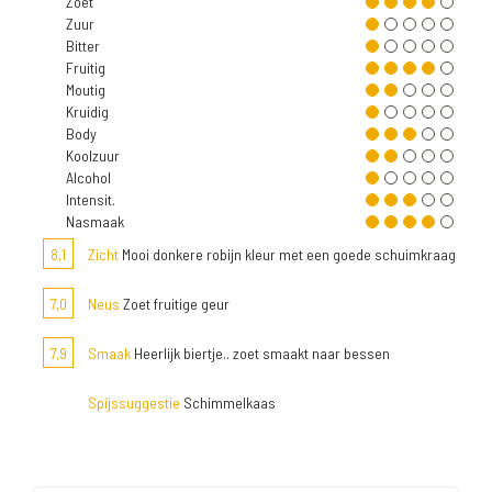
Zoet
Zuur
Bitter
Fruitig
Moutig
Kruidig
Body
Koolzuur
Alcohol
Intensit.
Nasmaak
8,1
Zicht
Mooi donkere robijn kleur met een goede schuimkraag
7,0
Neus
Zoet fruitige geur
7,9
Smaak
Heerlijk biertje.. zoet smaakt naar bessen
Spijssuggestie
Schimmelkaas