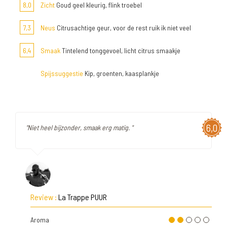
8,0
Zicht
Goud geel kleurig, flink troebel
7,3
Neus
Citrusachtige geur, voor de rest ruik ik niet veel
6,4
Smaak
Tintelend tonggevoel, licht citrus smaakje
Spijssuggestie
Kip, groenten, kaasplankje
6,0
"Niet heel bijzonder, smaak erg matig. "
Review :
La Trappe PUUR
Aroma