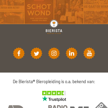
De Bierista® Bieropleiding is o.a. bekend van: