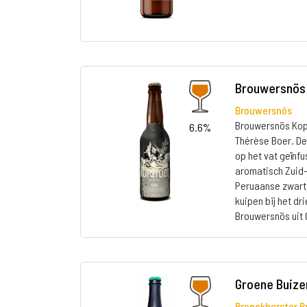
Brouwersnös 
Brouwersnös
Brouwersnös Kops
6.6%
Thérèse Boer. De
op het vat geïnf
aromatisch Zuid-
Peruaanse zwarte
kuipen bij het d
Brouwersnös uit 
Groene Buize
Bronckhorster 