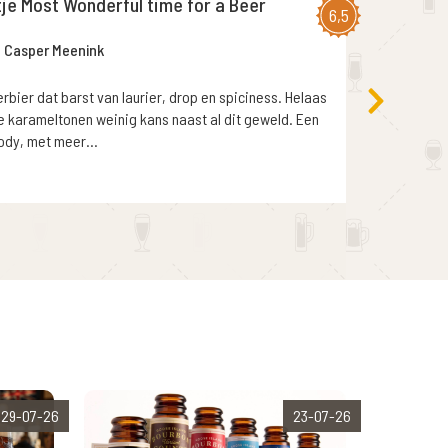
tje Most Wonderful time for a Beer
6,5
Casper Meenink
rbier dat barst van laurier, drop en spiciness. Helaas
e karameltonen weinig kans naast al dit geweld. Een
ody, met meer...
29-07-26
23-07-26