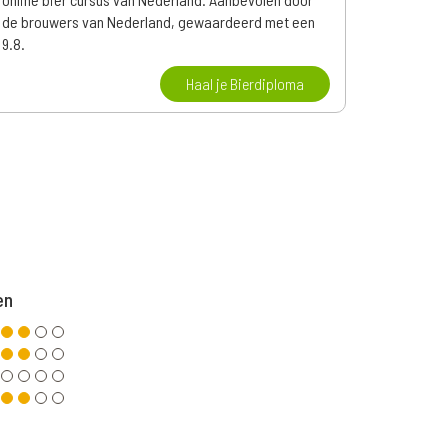
de brouwers van Nederland, gewaardeerd met een
9.8.
Haal je Bierdiploma
en