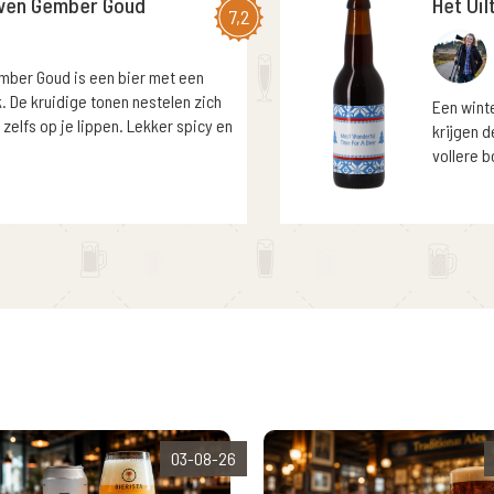
wen Gember Goud
Het Uil
7,2
ber Goud is een bier met een
De kruidige tonen nestelen zich
Een winte
 zelfs op je lippen. Lekker spicy en
krijgen d
vollere b
03-08-26