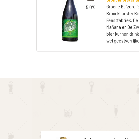
Groene Buizerd i
5.0%
Bronckhorster B
Feestfabriek. De
Mañana en De Zwa
bier kunnen drink
wel geestverrijk