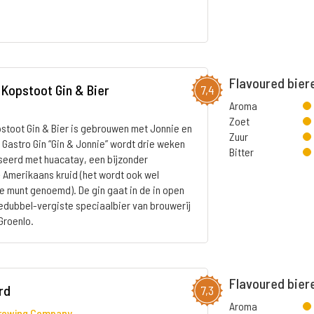
Flavoured bier
Kopstoot Gin & Bier
7,4
Aroma
Zoet
toot Gin & Bier is gebrouwen met Jonnie en
Zuur
 Gastro Gin “Gin & Jonnie” wordt drie weken
Bitter
useerd met huacatay, een bijzonder
 Amerikaans kruid (het wordt ook wel
 munt genoemd). De gin gaat in de in open
riedubbel-vergiste speciaalbier van brouwerij
Groenlo.
Flavoured bier
rd
7,3
Aroma
Brewing Company