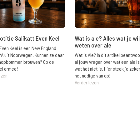
Wat is ale? Alles wat je wil
otitie Salikatt Even Keel
weten over ale
 Even Keel is een New England
Wat is Ale? In dit artikel beantwo
PA uit Noorwegen. Kunnen ze daar
al jouw vragen over wat een ale is
e hopbommen brouwen? Op de
wat het niet is. Hier steek je zeke
el ermee!
het nodige van op!
ezen
Verder lezen