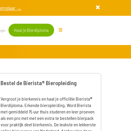
exemplaar →
Haal je Bierdiploma
gin
Bestel de Bierista® Bieropleiding
Vergroot je bierkennis en haal je officiële Bierista®
Bierdiploma. Erkende bieropleiding. Word Bierista
met gemiddeld 15 uur thuis studeren en leer proeven
als een pro met met een extra te bestellen bierpack
voor praktijk deel bierkennis. De leukste en lekkerste
online bier cursus van Nederland. Aanbevolen door