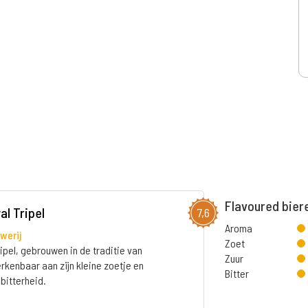
Flavoured bier
al Tripel
7,6
Aroma
werij
Zoet
ipel, gebrouwen in de traditie van
Zuur
erkenbaar aan zijn kleine zoetje en
Bitter
bitterheid.