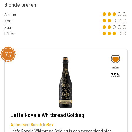
Blonde bieren
Aroma
Zoet
Zuur
Bitter
7,7
7.5%
Leffe Royale Whitbread Golding
Anheuser-Busch InBev
Leffe Royale Whitbread Golding is een zwaar blond bier.