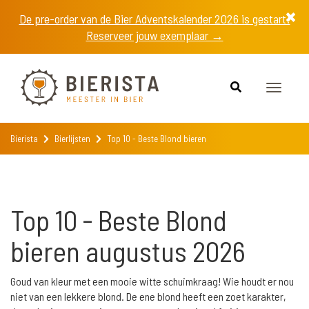
De pre-order van de Bier Adventskalender 2026 is gestart!
Reserveer jouw exemplaar →
Toggle
navigat
Bierista
Bierlijsten
Top 10 - Beste Blond bieren
Top 10 - Beste Blond
bieren augustus 2026
Goud van kleur met een mooie witte schuimkraag! Wie houdt er nou
niet van een lekkere blond. De ene blond heeft een zoet karakter,