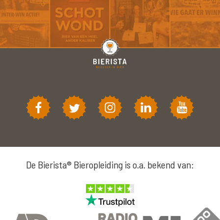
De Bierista® Bieropleiding is o.a. bekend van: