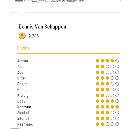
hoge koolzuurgehalte. Smaak is redelijk vlak"
Dennis Van Schuppen
2.285
Review
Aroma
Zoet
Zuur
Bitter
Fruitig
Moutig
Kruidig
Body
Koolzuur
Alcohol
Intensit.
Nasmaak