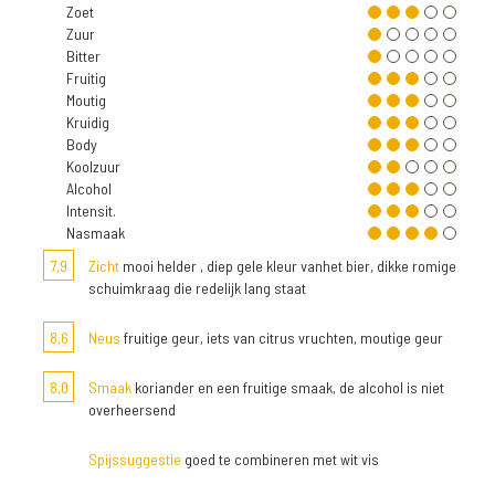
Zoet
Zuur
Bitter
Fruitig
Moutig
Kruidig
Body
Koolzuur
Alcohol
Intensit.
Nasmaak
7,9
Zicht
mooi helder , diep gele kleur vanhet bier, dikke romige
schuimkraag die redelijk lang staat
8,6
Neus
fruitige geur, iets van citrus vruchten, moutige geur
8,0
Smaak
koriander en een fruitige smaak, de alcohol is niet
overheersend
Spijssuggestie
goed te combineren met wit vis