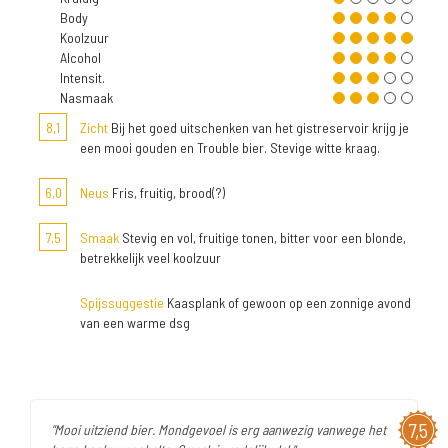
Body
Koolzuur
Alcohol
Intensit.
Nasmaak
8,1
Zicht
Bij het goed uitschenken van het gistreservoir krijg je
een mooi gouden en Trouble bier. Stevige witte kraag.
6,0
Neus
Fris, fruitig, brood(?)
7,5
Smaak
Stevig en vol, fruitige tonen, bitter voor een blonde,
betrekkelijk veel koolzuur
Spijssuggestie
Kaasplank of gewoon op een zonnige avond
van een warme dsg
7,5
"Mooi uitziend bier. Mondgevoel is erg aanwezig vanwege het