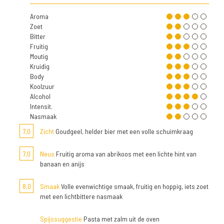
Aroma
Zoet
Bitter
Fruitig
Moutig
Kruidig
Body
Koolzuur
Alcohol
Intensit.
Nasmaak
7,0
Zicht
Goudgeel, helder bier met een volle schuimkraag
7,0
Neus
Fruitig aroma van abrikoos met een lichte hint van
banaan en anijs
8,0
Smaak
Volle evenwichtige smaak, fruitig en hoppig, iets zoet
met een lichtbittere nasmaak
Spijssuggestie
Pasta met zalm uit de oven