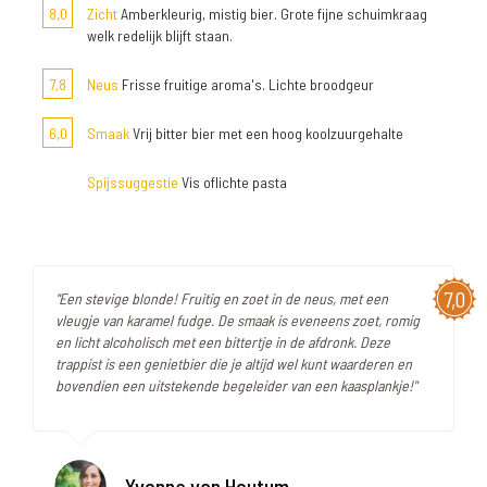
8,0
Zicht
Amberkleurig, mistig bier. Grote fijne schuimkraag
welk redelijk blijft staan.
7,8
Neus
Frisse fruitige aroma's. Lichte broodgeur
6,0
Smaak
Vrij bitter bier met een hoog koolzuurgehalte
Spijssuggestie
Vis oflichte pasta
7,0
"Een stevige blonde! Fruitig en zoet in de neus, met een
vleugje van karamel fudge. De smaak is eveneens zoet, romig
en licht alcoholisch met een bittertje in de afdronk. Deze
trappist is een genietbier die je altijd wel kunt waarderen en
bovendien een uitstekende begeleider van een kaasplankje!"
Yvonne van Houtum