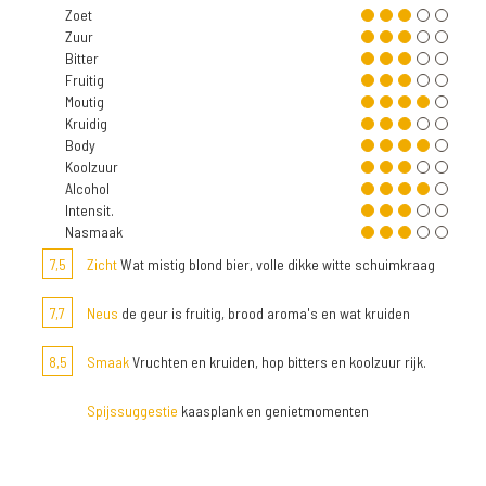
Zoet
Zuur
Bitter
Fruitig
Moutig
Kruidig
Body
Koolzuur
Alcohol
Intensit.
Nasmaak
7,5
Zicht
Wat mistig blond bier, volle dikke witte schuimkraag
7,7
Neus
de geur is fruitig, brood aroma's en wat kruiden
8,5
Smaak
Vruchten en kruiden, hop bitters en koolzuur rijk.
Spijssuggestie
kaasplank en genietmomenten