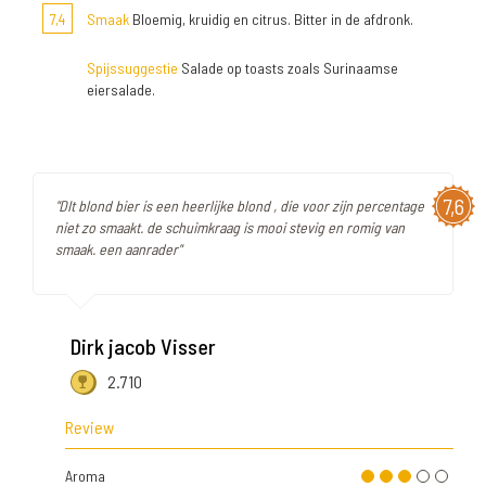
7,4
Smaak
Bloemig, kruidig en citrus. Bitter in de afdronk.
Spijssuggestie
Salade op toasts zoals Surinaamse
eiersalade.
7,6
"DIt blond bier is een heerlijke blond , die voor zijn percentage
niet zo smaakt. de schuimkraag is mooi stevig en romig van
smaak. een aanrader"
Dirk jacob Visser
2.710
Review
Aroma