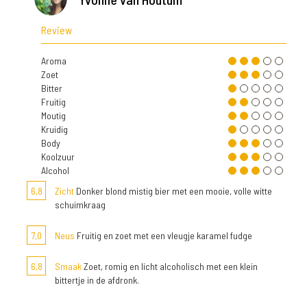
Review
Aroma
Zoet
Bitter
Fruitig
Moutig
Kruidig
Body
Koolzuur
Alcohol
6,8
Zicht
Donker blond mistig bier met een mooie, volle witte
schuimkraag
7,0
Neus
Fruitig en zoet met een vleugje karamel fudge
6,8
Smaak
Zoet, romig en licht alcoholisch met een klein
bittertje in de afdronk.