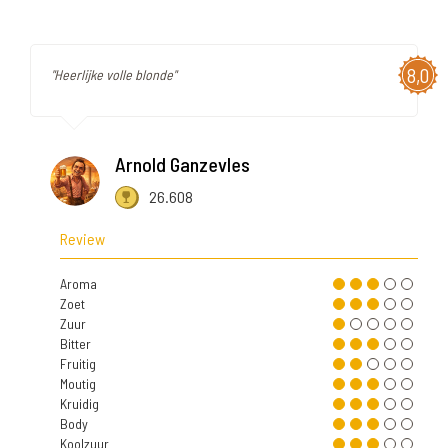
8,0
"Heerlijke volle blonde"
Arnold Ganzevles
26.608
Review
Aroma
Zoet
Zuur
Bitter
Fruitig
Moutig
Kruidig
Body
Koolzuur