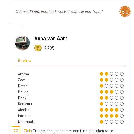
8,0
"Intense Blond, heeft ook wel wat weg van een Tripel"
Anna van Aart
7.785
Review
Aroma
Zoet
Bitter
Moutig
Body
Koolzuur
Alcohol
Intensit.
Nasmaak
7,3
Zicht
Troebel oranjegeel met een fijne gebroken witte