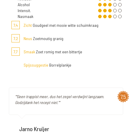
Alcohol
Intensit.
Nasmaak
7,4
Zicht
Goudgeel met mooie witte schuimkraag
7,2
Neus
Zoetmoutig granig
7,7
Smaak
Zoet romig met een bittertje
Spijssuggestie
Borrelplankje
7,5
""Geen trappist meer, dus het zegel verdwijnt langzaam.
Godzijdank het recept niet.""
Jarno Kruijer