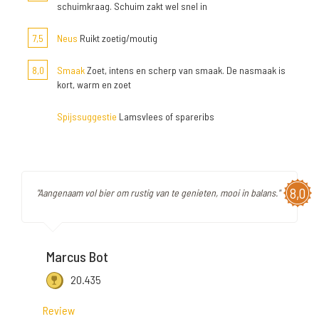
schuimkraag. Schuim zakt wel snel in
7,5
Neus
Ruikt zoetig/moutig
8,0
Smaak
Zoet, intens en scherp van smaak. De nasmaak is
kort, warm en zoet
Spijssuggestie
Lamsvlees of spareribs
8,0
"Aangenaam vol bier om rustig van te genieten, mooi in balans."
Marcus Bot
20.435
Review