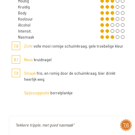
Moutig
Kruidig
Body
Koolzuur
Alcohol
Intensit.
Nasmaak
7,8
Zicht
volle mooi romige schuimkraag, gele troebelige kleur
8,1
Neus
kruidnagel
7,9
Smaak
fris, en romig door de schuimkraag, bier drinkt
heerlijk weg.
Spijssuggestie
borrelplankje
7,6
"lekkere tripple, met goed nasmaak"