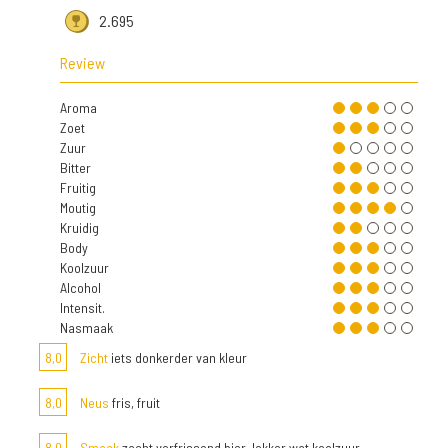
2.695
Review
Aroma
Zoet
Zuur
Bitter
Fruitig
Moutig
Kruidig
Body
Koolzuur
Alcohol
Intensit.
Nasmaak
8,0
Zicht
iets donkerder van kleur
8,0
Neus
fris, fruit
8,0
Smaak
zacht verfrissend bier, lekker wat koolzuur