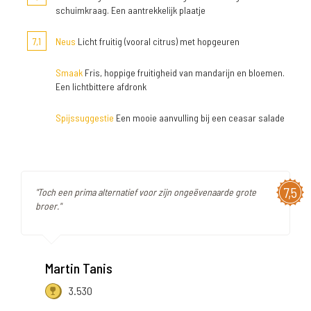
schuimkraag. Een aantrekkelijk plaatje
7,1
Neus
Licht fruitig (vooral citrus) met hopgeuren
Smaak
Fris, hoppige fruitigheid van mandarijn en bloemen.
Een lichtbittere afdronk
Spijssuggestie
Een mooie aanvulling bij een ceasar salade
7,5
"Toch een prima alternatief voor zijn ongeëvenaarde grote
broer."
Martin Tanis
3.530