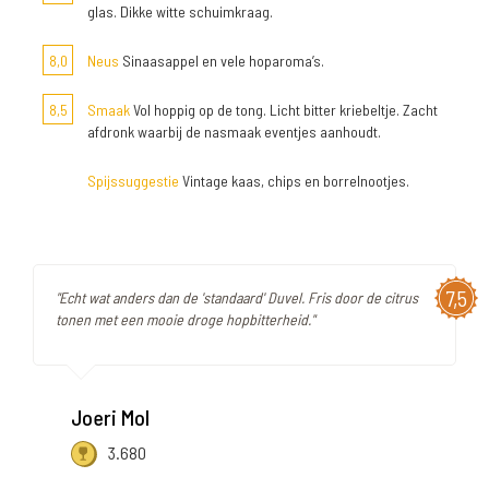
glas. Dikke witte schuimkraag.
8,0
Neus
Sinaasappel en vele hoparoma’s.
8,5
Smaak
Vol hoppig op de tong. Licht bitter kriebeltje. Zacht
afdronk waarbij de nasmaak eventjes aanhoudt.
Spijssuggestie
Vintage kaas, chips en borrelnootjes.
7,5
"Echt wat anders dan de 'standaard' Duvel. Fris door de citrus
tonen met een mooie droge hopbitterheid."
Joeri Mol
3.680