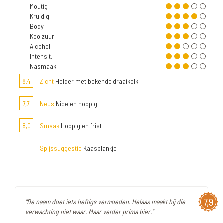
Moutig
Kruidig
Body
Koolzuur
Alcohol
Intensit.
Nasmaak
8,4
Zicht
Helder met bekende draaikolk
7,7
Neus
Nice en hoppig
8,0
Smaak
Hoppig en frist
Spijssuggestie
Kaasplankje
7,9
"De naam doet iets heftigs vermoeden. Helaas maakt hij die
verwachting niet waar. Maar verder prima bier."