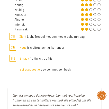
Moutig
Kruidig
Koolzuur
Alcohol
Intensit.
Nasmaak
7,8
Zicht
Licht Troebel met een mooie schuimkraag
7,5
Neus
fris citrus achtig, koriander
6,6
Smaak
fruitig, citrus fris
Spijssuggestie
Gewoon met een boek
7,7
"Een fris en goed doordrinkbaar bier met veel hoppige
fruittonen en een lichtbittere nasmaak die uitnodigt om alle
smaaksensaties te herhalen via een nieuwe slok "