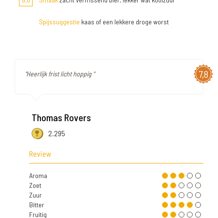
Spijssuggestie
kaas of een lekkere droge worst
7,8
"Heerlijk frist licht hoppig "
Thomas Rovers
2.295
Review
Aroma
Zoet
Zuur
Bitter
Fruitig