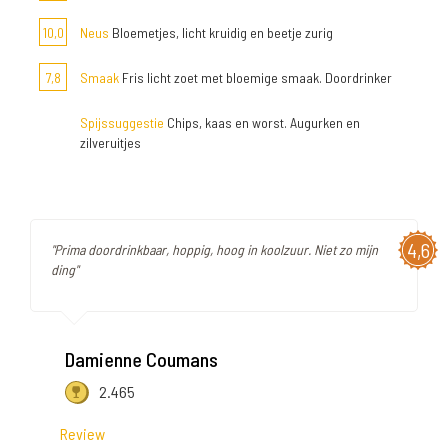
10,0
Neus
Bloemetjes, licht kruidig en beetje zurig
7,8
Smaak
Fris licht zoet met bloemige smaak. Doordrinker
Spijssuggestie
Chips, kaas en worst. Augurken en
zilveruitjes
4,6
"Prima doordrinkbaar, hoppig, hoog in koolzuur. Niet zo mijn
ding"
Damienne Coumans
2.465
Review