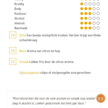
Kruidig
Body
Koolzuur
Alcohol
Intensit.
Nasmaak
7,6
Zicht
Een beetje mistig/licht troebel. Het bier krijgt een flinke
schuimkraag
7,8
Neus
Aroma van citrus en hop.
7,2
Smaak
Lekker fris door de citrus aroma.
Spijssuggestie
chips of vis/gevogelte voorgerechten
8,8
"Mooi blond bier die voor de vele aroma’s en smaak nog relatief
laag in alcohol is. Lekker gedurende het hele jaar door."