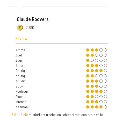
Claude Roovers
2.610
Review
Aroma
Zoet
Zuur
Bitter
Fruitig
Moutig
Kruidig
Body
Koolzuur
Alcohol
Intensit.
Nasmaak
8,0
Zicht
mistig/licht troebel en lichtgeel met een grote volle