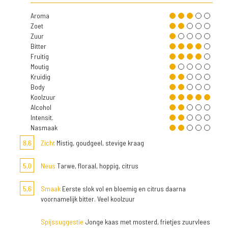
Aroma
Zoet
Zuur
Bitter
Fruitig
Moutig
Kruidig
Body
Koolzuur
Alcohol
Intensit.
Nasmaak
8,6
Zicht
Mistig, goudgeel, stevige kraag
5,0
Neus
Tarwe, floraal, hoppig, citrus
5,6
Smaak
Eerste slok vol en bloemig en citrus daarna
voornamelijk bitter. Veel koolzuur
Spijssuggestie
Jonge kaas met mosterd, frietjes zuurvlees