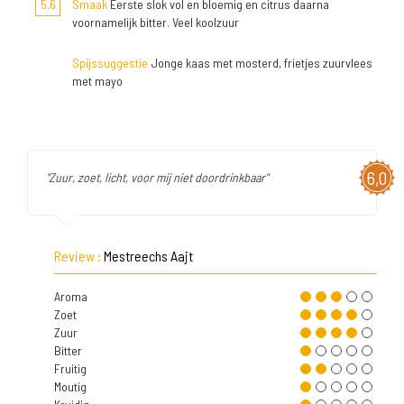
5,6
Smaak
Eerste slok vol en bloemig en citrus daarna
voornamelijk bitter. Veel koolzuur
Spijssuggestie
Jonge kaas met mosterd, frietjes zuurvlees
met mayo
6,0
"Zuur, zoet, licht, voor mij niet doordrinkbaar"
Review :
Mestreechs Aajt
Aroma
Zoet
Zuur
Bitter
Fruitig
Moutig