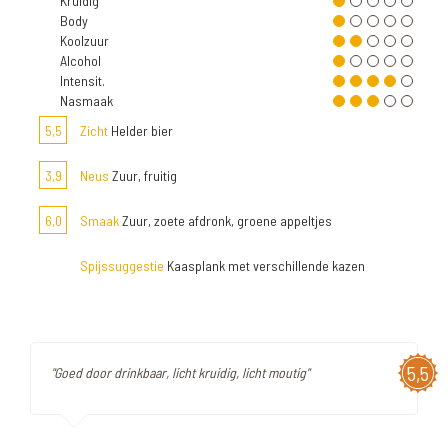
Kruidig
Body
Koolzuur
Alcohol
Intensit.
Nasmaak
5,5
Zicht
Helder bier
3,9
Neus
Zuur, fruitig
6,0
Smaak
Zuur, zoete afdronk, groene appeltjes
Spijssuggestie
Kaasplank met verschillende kazen
5,5
"Goed door drinkbaar, licht kruidig, licht moutig"