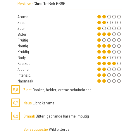
Review :
Chouffe Bok 6666
Aroma
Zoet
Zuur
Bitter
Fruitig
Moutig
Kruidig
Body
Koolzuur
Alcohol
Intensit.
Nasmaak
5,8
Zicht
Donker, helder, creme schuimkraag
6,7
Neus
Licht karamel
6,2
Smaak
Bitter, gebrande karamel moutig
Spijssuggestie
Wild bitterbal