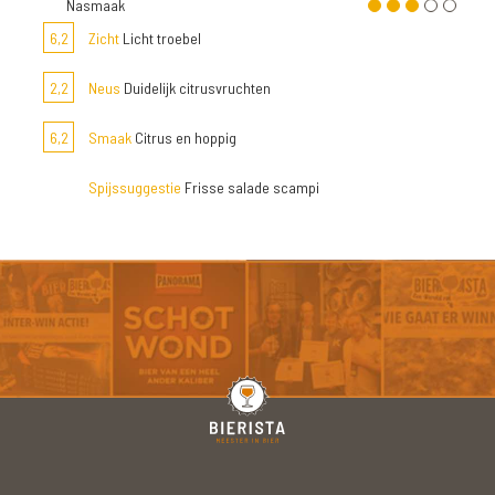
Nasmaak
6,2
Zicht
Licht troebel
2,2
Neus
Duidelijk citrusvruchten
6,2
Smaak
Citrus en hoppig
Spijssuggestie
Frisse salade scampi