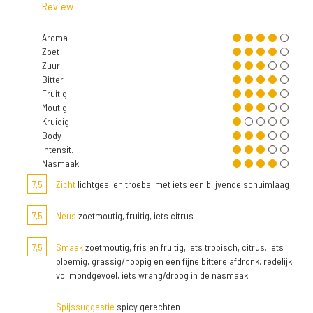
Review
Aroma
Zoet
Zuur
Bitter
Fruitig
Moutig
Kruidig
Body
Intensit.
Nasmaak
7,5
Zicht
lichtgeel en troebel met iets een blijvende schuimlaag
7,5
Neus
zoetmoutig, fruitig, iets citrus
7,5
Smaak
zoetmoutig, fris en fruitig, iets tropisch, citrus. iets
bloemig, grassig/hoppig en een fijne bittere afdronk. redelijk
vol mondgevoel, iets wrang/droog in de nasmaak.
Spijssuggestie
spicy gerechten