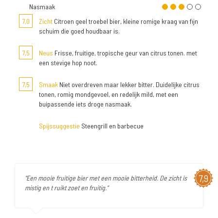
Nasmaak
7,0
Zicht
Citroen geel troebel bier, kleine romige kraag van fijn
schuim die goed houdbaar is.
7,5
Neus
Frisse, fruitige, tropische geur van citrus tonen. met
een stevige hop noot.
7,5
Smaak
Niet overdreven maar lekker bitter. Duidelijke citrus
tonen, romig mondgevoel, en redelijk mild, met een
buipassende iets droge nasmaak.
Spijssuggestie
Steengrill en barbecue
7,9
"Een mooie fruitige bier met een mooie bitterheid. De zicht is
mistig en t ruikt zoet en fruitig."