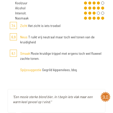
Koolzuur
Alcohol
Intensit.
Nasmaak
7,4
Zicht
Het zicht is iets troebel
6,9
Neus
T ruikt vrij neutraal maar toch wel tonen van de
kruidigheid
6,1
Smaak
Mooie kruidige trippel met ergens toch wel fluweel
zachte tonen.
Spijssuggestie
Gegrild kippenvlees, bbq.
9,0
"Een mooie sterke blond bier, in t begin iets vlak maar een
warm keel gevoel op t eind."