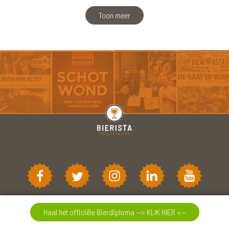
Toon meer
Haal het officiële Bierdiploma --> KLIK HIER <--