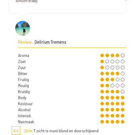
schuim kraag. "
Review :
Delirium Tremens
Aroma
Zoet
Zuur
Bitter
Fruitig
Moutig
Kruidig
Body
Koolzuur
Alcohol
Intensit.
Nasmaak
6,4
Zicht
T zicht is mooi blond en doorschijnend