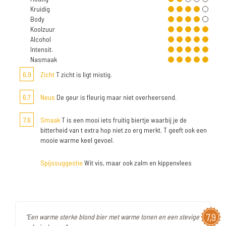
Kruidig
Body
Koolzuur
Alcohol
Intensit.
Nasmaak
6,9
Zicht
T zicht is ligt mistig.
6,7
Neus
De geur is fleurig maar niet overheersend.
7,6
Smaak
T is een mooi iets fruitig biertje waarbij je de
bitterheid van t extra hop niet zo erg merkt. T geeft ook een
mooie warme keel gevoel.
Spijssuggestie
Wit vis, maar ook zalm en kippenvlees
7,9
"Een warme sterke blond bier met warme tonen en een stevige