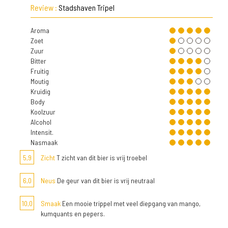
Review :
Stadshaven Tripel
Aroma
Zoet
Zuur
Bitter
Fruitig
Moutig
Kruidig
Body
Koolzuur
Alcohol
Intensit.
Nasmaak
5,9
Zicht
T zicht van dit bier is vrij troebel
6,0
Neus
De geur van dit bier is vrij neutraal
10,0
Smaak
Een mooie trippel met veel diepgang van mango,
kumquants en pepers.