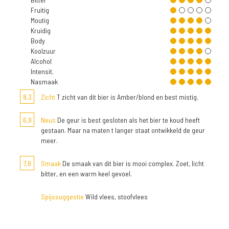
Fruitig
Moutig
Kruidig
Body
Koolzuur
Alcohol
Intensit.
Nasmaak
8,3
Zicht
T zicht van dit bier is Amber/blond en best mistig.
6,9
Neus
De geur is best gesloten als het bier te koud heeft
gestaan. Maar na maten t langer staat ontwikkeld de geur
meer.
7,8
Smaak
De smaak van dit bier is mooi complex. Zoet, licht
bitter, en een warm keel gevoel.
Spijssuggestie
Wild vlees, stoofvlees