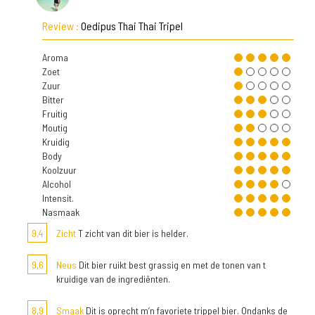
Review :
Oedipus Thai Thai Tripel
Aroma
Zoet
Zuur
Bitter
Fruitig
Moutig
Kruidig
Body
Koolzuur
Alcohol
Intensit.
Nasmaak
9,4
Zicht
T zicht van dit bier is helder.
9,6
Neus
Dit bier ruikt best grassig en met de tonen van t
kruidige van de ingrediënten.
8,9
Smaak
Dit is oprecht m’n favoriete trippel bier. Ondanks de