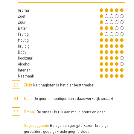
Aroma
Zoet
Zuur
Bitter
Fruitig
Moutig
Kruidig
Body
Koolzuur
Alcohol
Intensit.
Nasmaak
7,2
Zicht
Na t nagisten is het bier best troebel
6,1
Neus
De geur is moutiger dan t daadwerkelijk smaakt.
8,5
Smaak
De smaak is rijk aan mout intens en goed.
Spijssuggestie
Belegen en gerijpte kazen, kruidige
gerechten, goed gekruide gegrild vlees.