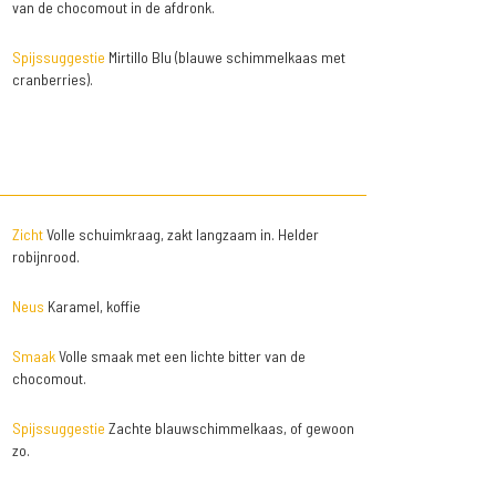
van de chocomout in de afdronk.
Spijssuggestie
Mirtillo Blu (blauwe schimmelkaas met
cranberries).
Zicht
Volle schuimkraag, zakt langzaam in. Helder
robijnrood.
Neus
Karamel, koffie
Smaak
Volle smaak met een lichte bitter van de
chocomout.
Spijssuggestie
Zachte blauwschimmelkaas, of gewoon
zo.