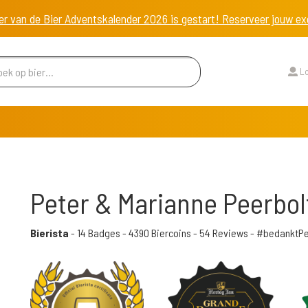
er van de Bier Adventskalender 2026 is gestart! Reserveer jouw 
Lo
Peter & Marianne Peerbo
Bierista
-
14 Badges
-
4390 Biercoins
-
54 Reviews
- #bedanktPe