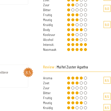
Zuur
9,0
Bitter
Fruitig
Moutig
Kruidig
9,0
Body
Koolzuur
Alcohol
Intensit.
Nasmaak
Review :
Muifel Zuster Agatha
8,5
ittere
Aroma
8,5
Zoet
Zuur
Bitter
8,5
Fruitig
Moutig
Kruidig
8,5