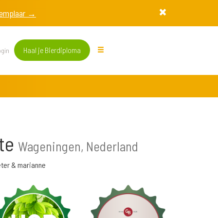
exemplaar →
Haal je Bierdiploma
gin
lte
Wageningen, Nederland
ter & marianne