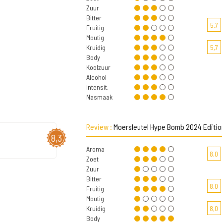
Zuur
Bitter
5,7
Fruitig
Moutig
Kruidig
5,7
Body
Koolzuur
Alcohol
Intensit.
Nasmaak
Review :
Moersleutel Hype Bomb 2024 Editio
8,3
Aroma
8,0
Zoet
Zuur
Bitter
8,0
Fruitig
Moutig
Kruidig
8,0
Body