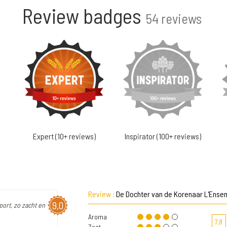
Review badges
54 reviews
Expert (10+ reviews)
Inspirator (100+ reviews)
Review :
De Dochter van de Korenaar L'Ensem
9,0
port, zo zacht en
Aroma
7,8
Zoet