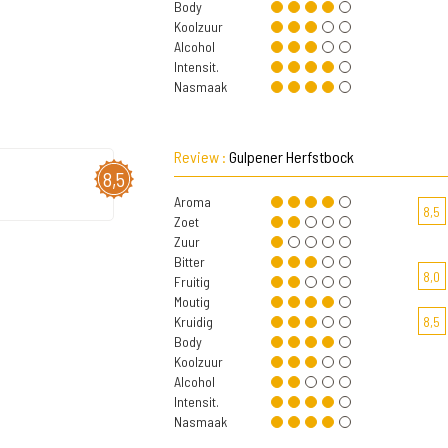
Body
Koolzuur
Alcohol
Intensit.
Nasmaak
Review :
Gulpener Herfstbock
8,5
Aroma
8,5
Zoet
Zuur
Bitter
8,0
Fruitig
Moutig
Kruidig
8,5
Body
Koolzuur
Alcohol
Intensit.
Nasmaak