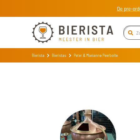
De pre-ord
Bierista
Bieristas
Peter & Marianne Peerbolte