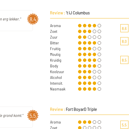
Review :
't IJ Columbus
8,4
n erg lekker."
Aroma
8,6
Zoet
Zuur
8,0
Bitter
Fruitig
Moutig
Kruidig
8,5
Body
Koolzuur
Alcohol
Intensit.
Nasmaak
Review :
Fort BoyarD Triple
5,5
de grond komt."
Aroma
5,5
Zoet