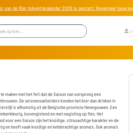
er van de Bier Adventskalender 2026 is gestart! Reserveer jouw 
Lo
s te maken met het feit dat de Saison van oorsprong een
gebrouwen. De seizoensarbeiders konden het bier dan drinken in
erstijl is afkomstig uit de Belgische provincie Henegouwen. Een
amberkleurig, bovengistend en met nagisting op fles. Het
d voor een Saison zijn het kruidige, citrusachtige karakter en de
urig en heeft vaak kruidige en kelderachtige aroma's. Ook aroma's