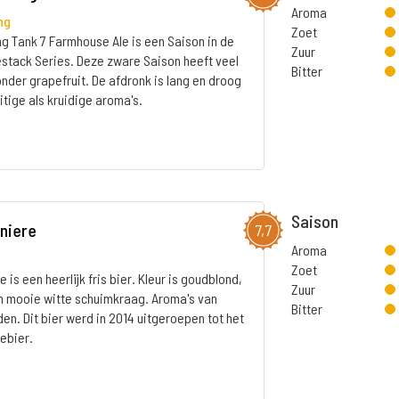
Aroma
ng
Zoet
g Tank 7 Farmhouse Ale is een Saison in de
Zuur
stack Series. Deze zware Saison heeft veel
Bitter
onder grapefruit. De afdronk is lang en droog
itige als kruidige aroma's.
Saison
nniere
7,7
Aroma
Zoet
 is een heerlijk fris bier. Kleur is goudblond,
Zuur
n mooie witte schuimkraag. Aroma's van
Bitter
uiden. Dit bier werd in 2014 uitgeroepen tot het
ebier.