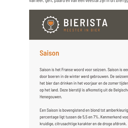
van leer, geit, paard en van een veestal zijn in dit biert