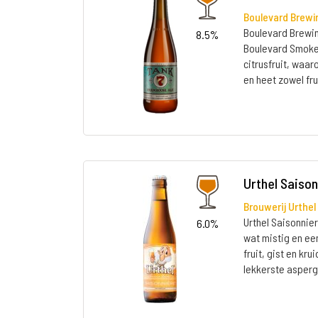
Boulevard Brewi
Boulevard Brewin
8.5%
Boulevard Smoke
citrusfruit, waar
en heet zowel fru
Urthel Saiso
Brouwerij Urthel
Urthel Saisonniere
6.0%
wat mistig en ee
fruit, gist en kr
lekkerste asperg