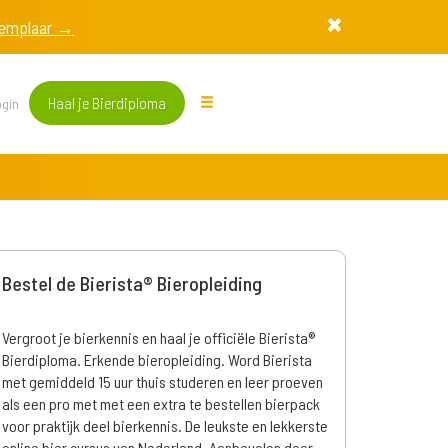
exemplaar →
Haal je Bierdiploma
gin
Bestel de Bierista® Bieropleiding
Vergroot je bierkennis en haal je officiële Bierista®
Bierdiploma. Erkende bieropleiding. Word Bierista
met gemiddeld 15 uur thuis studeren en leer proeven
als een pro met met een extra te bestellen bierpack
voor praktijk deel bierkennis. De leukste en lekkerste
online bier cursus van Nederland. Aanbevolen door