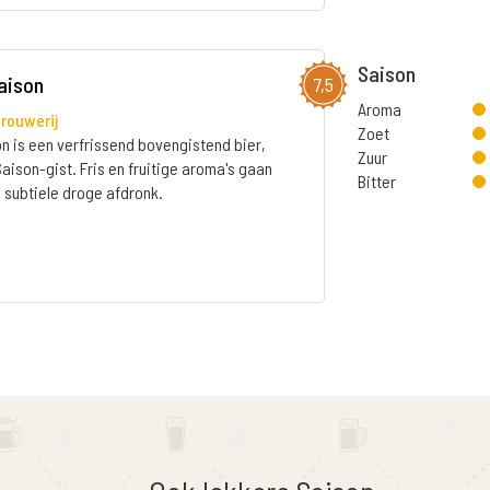
Saison
aison
7,5
Aroma
rouwerij
Zoet
 is een verfrissend bovengistend bier,
Zuur
ison-gist. Fris en fruitige aroma's gaan
Bitter
subtiele droge afdronk.