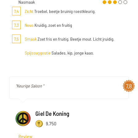
Nasmaak
7,4
Zicht
Troebel, beetje bruinig roestkleurig.
7,3
Neus
Kruidig, zoet en fruitig
7,5
Smaak
Zoet fris en fruitig. Beetje mout. Licht jruidig.
Spijssuggestie
Salades, kip, jonge kaas.
7,8
"Keurige Saison "
Giel De Koning
9.750
Review