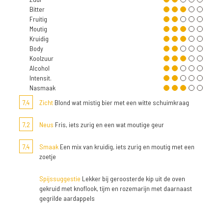
Bitter
Fruitig
Moutig
Kruidig
Body
Koolzuur
Alcohol
Intensit.
Nasmaak
7,4
Zicht
Blond wat mistig bier met een witte schuimkraag
7,2
Neus
Fris, iets zurig en een wat moutige geur
7,4
Smaak
Een mix van kruidig, iets zurig en moutig met een
zoetje
Spijssuggestie
Lekker bij geroosterde kip uit de oven
gekruid met knoflook, tijm en rozemarijn met daarnaast
gegrilde aardappels