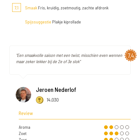
7,1
Smaak
Fris, kruidig, zoetmoutig, zachte afdronk
Spijssuggestie
Plakje kiprollade
7,4
"Een smaakvolle saison met een twist, misschien even wennen
maar zeker lekker bij de 2e of 3e slok"
Jeroen Nederlof
14.030
Review
Aroma
Zoet
Zuur