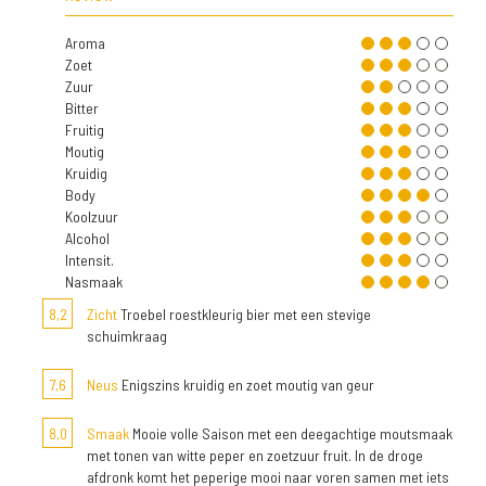
Aroma
Zoet
Zuur
Bitter
Fruitig
Moutig
Kruidig
Body
Koolzuur
Alcohol
Intensit.
Nasmaak
8,2
Zicht
Troebel roestkleurig bier met een stevige
schuimkraag
7,6
Neus
Enigszins kruidig en zoet moutig van geur
8,0
Smaak
Mooie volle Saison met een deegachtige moutsmaak
met tonen van witte peper en zoetzuur fruit. In de droge
afdronk komt het peperige mooi naar voren samen met iets