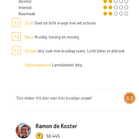
Alcohol
Intensit.
Nasmaak
7,2
Zicht
Geel tot licht oranje met wit schuim
7,0
Neus
Kruidig, honing en moutig
7,2
Smaak
Iets zoet met kruidige toets. Licht bitter in afdronk
Spijssuggestie
Lamskotelet, bbq
6,9
"Een lekker fris bier met licht kruidige smaak"
Ramon de Koster
56.445