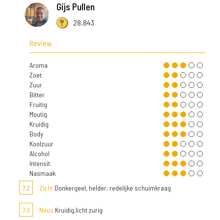
Gijs Pullen
28.843
Review
Aroma
Zoet
Zuur
Bitter
Fruitig
Moutig
Kruidig
Body
Koolzuur
Alcohol
Intensit.
Nasmaak
7,2
Zicht
Donkergeel, helder, redelijke schuimkraag
7,0
Neus
Kruidig,licht zurig