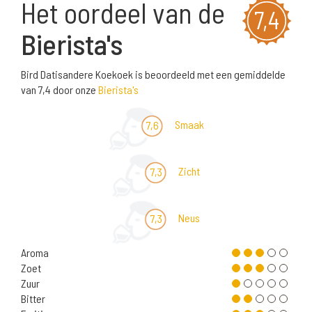
Het oordeel van de
7,4
Bierista's
Bird Datisandere Koekoek is beoordeeld met een gemiddelde
van 7,4 door onze
Bierista's
Smaak
7,6
Zicht
7,3
Neus
7,3
Aroma
Zoet
Zuur
Bitter