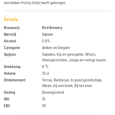
een lekker fruitig tintje heeft gekregen.
Details
Brouwerij
Bird Brewery
Bierstijl
Saison
Alcohol
5.6%
Categorie
Amber en Elegant
Spijzen
Salades, Kip en gevogelte, Witvis,
Vleesgerechten, Jonge en romige kazen
Drinktemp.
6 °C
Volume
33 cl
Drinkmoment
Terras, Barbecue, In goed gezelschap,
Alleen, bij een boek, Bij het eten
Gisting
Bovengistend
IBU
15
EBC
30