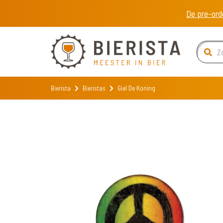
De pre-ord
Bierista
Bieristas
Giel De Koning