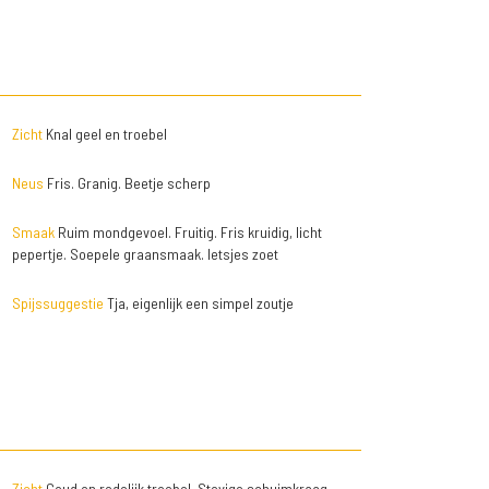
Zicht
Knal geel en troebel
Neus
Fris. Granig. Beetje scherp
Smaak
Ruim mondgevoel. Fruitig. Fris kruidig, licht
pepertje. Soepele graansmaak. Ietsjes zoet
Spijssuggestie
Tja, eigenlijk een simpel zoutje
Zicht
Goud en redelijk troebel. Stevige schuimkraag