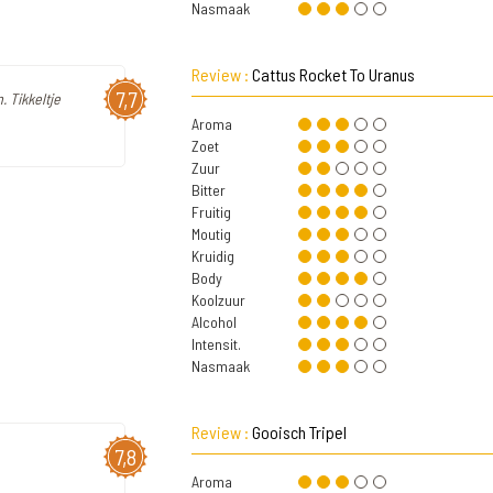
Nasmaak
Review :
Cattus Rocket To Uranus
7,7
. Tikkeltje
Aroma
Zoet
Zuur
Bitter
Fruitig
Moutig
Kruidig
Body
Koolzuur
Alcohol
Intensit.
Nasmaak
Review :
Gooisch Tripel
7,8
Aroma