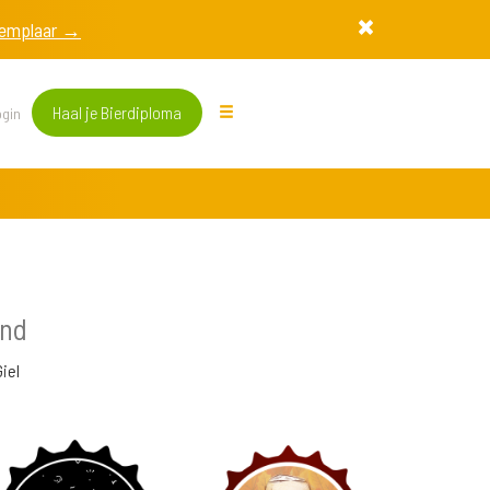
exemplaar →
Haal je Bierdiploma
gin
and
iel