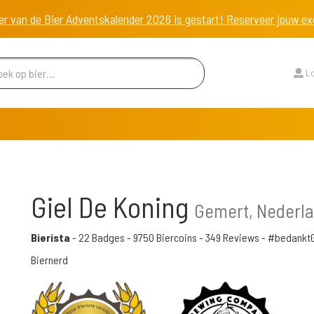
er van de Bier Adventskalender 2026 is gestart! Reserveer jouw 
Lo
Giel De Koning
Gemert, Nederl
Bierista
-
22 Badges
-
9750 Biercoins
-
349 Reviews
- #bedanktG
Biernerd