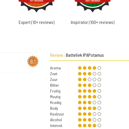
Expert (10+ reviews)
Inspirator (100+ reviews)
Review :
Batteliek IPAPotamus
8,1
Aroma
Zoet
Zuur
Bitter
Fruitig
Moutig
Kruidig
Body
Koolzuur
Alcohol
Intensit.