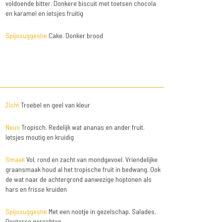
voldoende bitter. Donkere biscuit met toetsen chocola
en karamel en ietsjes fruitig
Spijssuggestie
Cake. Donker brood
Zicht
Troebel en geel van kleur
Neus
Tropisch. Redelijk wat ananas en ander fruit.
Ietsjes moutig en kruidig
Smaak
Vol, rond en zacht van mondgevoel. Vriendelijke
graansmaak houd al het tropische fruit in bedwang. Ook
de wat naar de achtergrond aanwezige hoptonen als
hars en frisse kruiden
Spijssuggestie
Met een nootje in gezelschap. Salades.
Oosterse gerechten