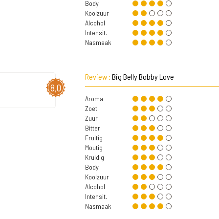
Body
Koolzuur
Alcohol
Intensit.
Nasmaak
Review :
Big Belly Bobby Love
8,0
Aroma
Zoet
Zuur
Bitter
Fruitig
Moutig
Kruidig
Body
Koolzuur
Alcohol
Intensit.
Nasmaak