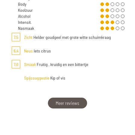
Body
Koolzuur
Alcohol
Intensit.
Nasmaak
7,5
Zicht
Helder goudgeel met grote witte schuimkraag
6,4
Neus
Iets citrus
7,0
Smaak
Fruitig , kruidig en een bittertje
Spijssuggestie
Kip of vis
Meer reviews