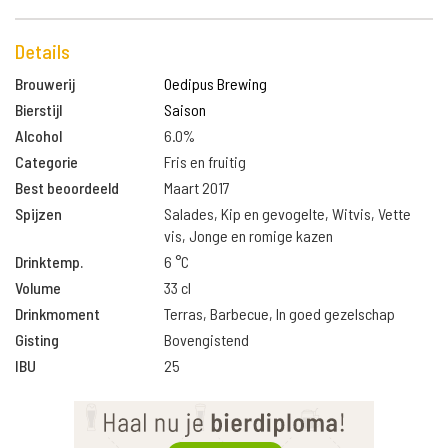
Details
Brouwerij
Oedipus Brewing
Bierstijl
Saison
Alcohol
6.0%
Categorie
Fris en fruitig
Best beoordeeld
Maart 2017
Spijzen
Salades, Kip en gevogelte, Witvis, Vette
vis, Jonge en romige kazen
Drinktemp.
6 °C
Volume
33 cl
Drinkmoment
Terras, Barbecue, In goed gezelschap
Gisting
Bovengistend
IBU
25