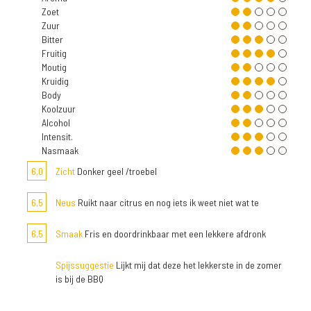
Zoet
Zuur
Bitter
Fruitig
Moutig
Kruidig
Body
Koolzuur
Alcohol
Intensit.
Nasmaak
6,0
Zicht
Donker geel /troebel
6,5
Neus
Ruikt naar citrus en nog iets ik weet niet wat te
6,5
Smaak
Fris en doordrinkbaar met een lekkere afdronk
Spijssuggestie
Lijkt mij dat deze het lekkerste in de zomer
is bij de BBQ