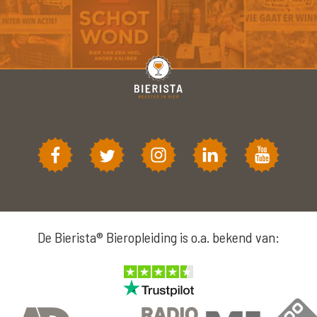
De Bierista® Bieropleiding is o.a. bekend van: