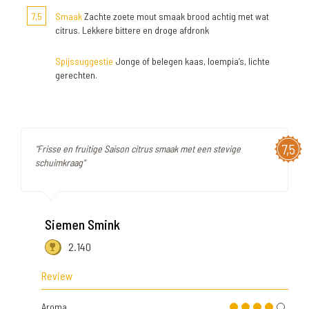
7,5
Smaak
Zachte zoete mout smaak brood achtig met wat
citrus. Lekkere bittere en droge afdronk
Spijssuggestie
Jonge of belegen kaas, loempia’s, lichte
gerechten.
7,5
"Frisse en fruitige Saison citrus smaak met een stevige
schuimkraag"
Siemen Smink
2.140
Review
Aroma