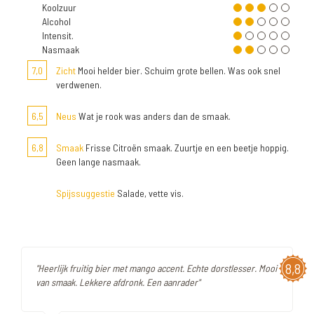
Koolzuur
Alcohol
Intensit.
Nasmaak
7,0
Zicht
Mooi helder bier. Schuim grote bellen. Was ook snel
verdwenen.
6,5
Neus
Wat je rook was anders dan de smaak.
6,8
Smaak
Frisse Citroën smaak. Zuurtje en een beetje hoppig.
Geen lange nasmaak.
Spijssuggestie
Salade, vette vis.
8,8
"Heerlijk fruitig bier met mango accent. Echte dorstlesser. Mooi
van smaak. Lekkere afdronk. Een aanrader"