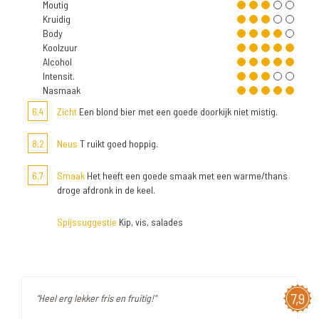
Moutig
Kruidig
Body
Koolzuur
Alcohol
Intensit.
Nasmaak
6,4
Zicht
Een blond bier met een goede doorkijk niet mistig.
8,2
Neus
T ruikt goed hoppig.
6,7
Smaak
Het heeft een goede smaak met een warme/thans
droge afdronk in de keel.
Spijssuggestie
Kip, vis, salades
7,9
"Heel erg lekker fris en fruitig!"