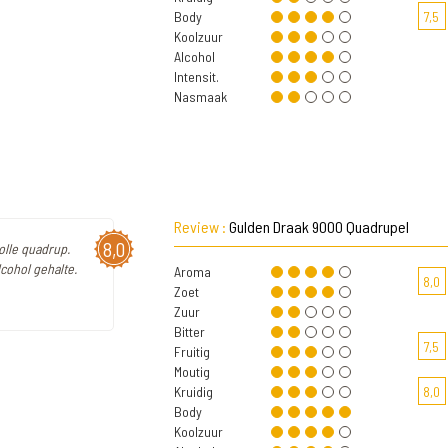
Body
7,5
Koolzuur
Alcohol
Intensit.
Nasmaak
Review :
Gulden Draak 9000 Quadrupel
8,0
volle quadrup.
lcohol gehalte.
Aroma
8,0
Zoet
Zuur
Bitter
7,5
Fruitig
Moutig
Kruidig
8,0
Body
Koolzuur