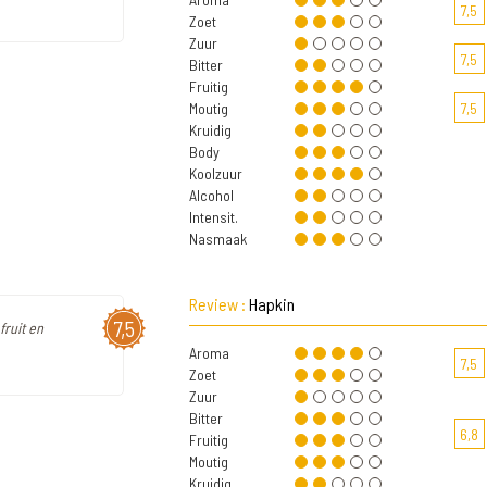
7,5
Zoet
Zuur
7,5
Bitter
Fruitig
Moutig
7,5
Kruidig
Body
Koolzuur
Alcohol
Intensit.
Nasmaak
Review :
Hapkin
7,5
fruit en
Aroma
7,5
Zoet
Zuur
Bitter
6,8
Fruitig
Moutig
Kruidig