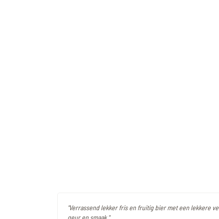
"Verrassend lekker fris en fruitig bier met een lekkere vet
geur en smaak."