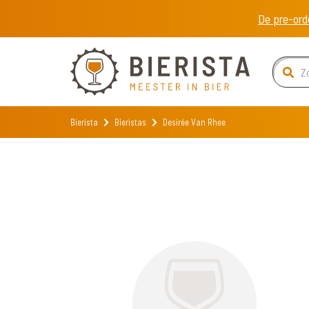
De pre-ord
Bierista
Bieristas
Desirée Van Rhee