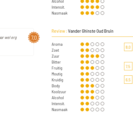
Alcohol
Intensit.
Nasmaak
Review :
Vander Ghinste Oud Bruin
7,0
aar wel erg
Aroma
8,0
Zoet
Zuur
Bitter
7,5
Fruitig
Moutig
Kruidig
6,5
Body
Koolzuur
Alcohol
Intensit.
Nasmaak