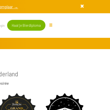
exemplaar →
Haal je Bierdiploma
gin
derland
esirée