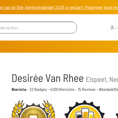
er van de Bier Adventskalender 2026 is gestart! Reserveer jouw 
Lo
Desirée Van Rhee
Elspeet, Ne
Bierista
-
22 Badges
-
4200 Biercoins
-
15 Reviews
- #bedanktD