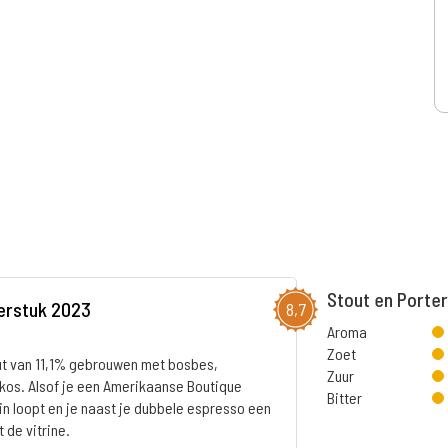
Stout en Porte
erstuk 2023
8,7
Aroma
Zoet
ut van 11,1% gebrouwen met bosbes,
Zuur
kos. Alsof je een Amerikaanse Boutique
Bitter
in loopt en je naast je dubbele espresso een
t de vitrine.