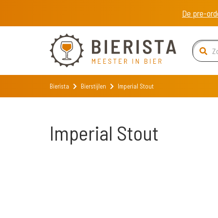
De pre-ord
Bierista
Bierstijlen
Imperial Stout
Imperial Stout