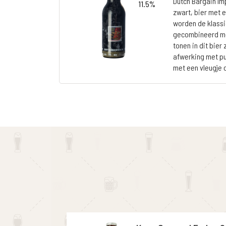
Dutch Bargain Imp
11.5%
zwart, bier met 
worden de klassi
gecombineerd me
tonen in dit bier
afwerking met pu
met een vleugje 