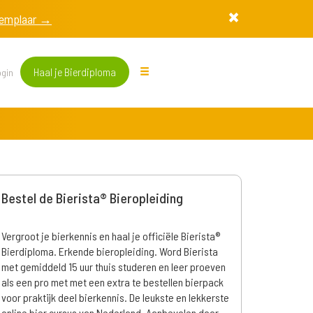
exemplaar →
Haal je Bierdiploma
gin
Bestel de Bierista® Bieropleiding
Vergroot je bierkennis en haal je officiële Bierista®
Bierdiploma. Erkende bieropleiding. Word Bierista
met gemiddeld 15 uur thuis studeren en leer proeven
als een pro met met een extra te bestellen bierpack
voor praktijk deel bierkennis. De leukste en lekkerste
online bier cursus van Nederland. Aanbevolen door