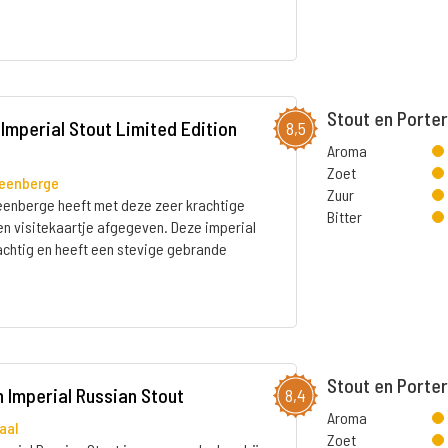
Stout en Porte
Imperial Stout Limited Edition
8,5
Aroma
Zoet
teenberge
Zuur
eenberge heeft met deze zeer krachtige
Bitter
een visitekaartje afgegeven. Deze imperial
rachtig en heeft een stevige gebrande
Stout en Porte
 Imperial Russian Stout
8,4
Aroma
aal
Zoet