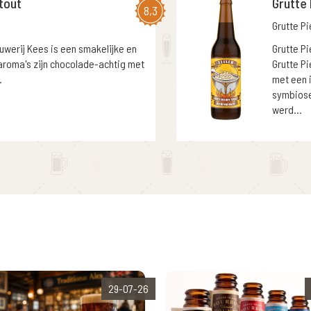
tout
Grutte 
8,3
Grutte Pi
werij Kees is een smakelijke en
Grutte Pi
 aroma's zijn chocolade-achtig met
Grutte Pi
.
met een 
symbiose 
werd...
29-07-26