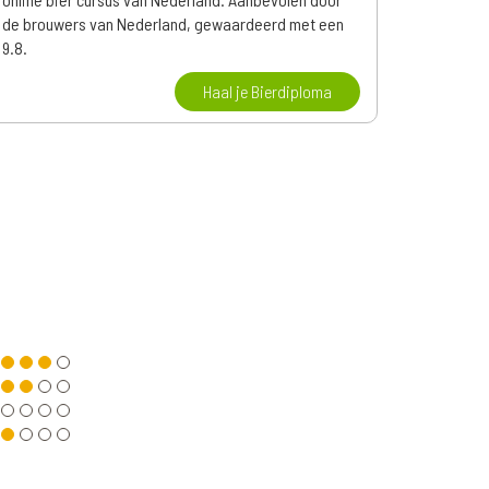
de brouwers van Nederland, gewaardeerd met een
9.8.
Haal je Bierdiploma
r