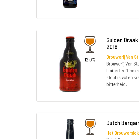
Gulden Draak 
2018
Brouwerij Van S
12.0%
Brouwerij Van St
limited edition 
stout is vol en k
bitterheid.
Dutch Bargain
Het Brouwerslok