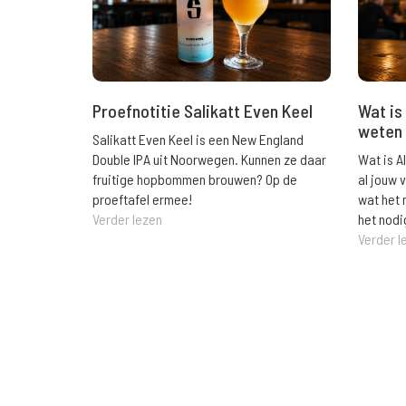
Wat is 
Proefnotitie Salikatt Even Keel
weten 
Salikatt Even Keel is een New England
Wat is A
Double IPA uit Noorwegen. Kunnen ze daar
al jouw 
fruitige hopbommen brouwen? Op de
wat het 
proeftafel ermee!
het nodi
Verder lezen
Verder l