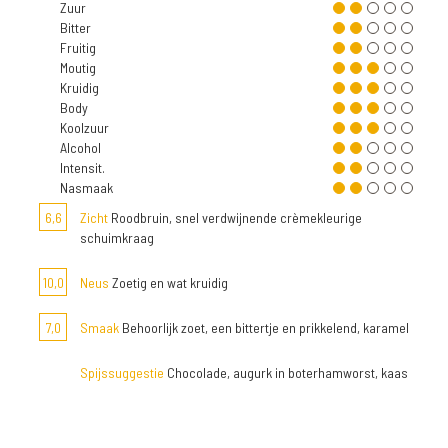
Zuur
Bitter
Fruitig
Moutig
Kruidig
Body
Koolzuur
Alcohol
Intensit.
Nasmaak
6,6
Zicht
Roodbruin, snel verdwijnende crèmekleurige
schuimkraag
10,0
Neus
Zoetig en wat kruidig
7,0
Smaak
Behoorlijk zoet, een bittertje en prikkelend, karamel
Spijssuggestie
Chocolade, augurk in boterhamworst, kaas