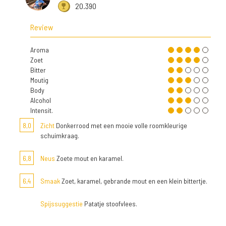
20.390
Review
Aroma
Zoet
Bitter
Moutig
Body
Alcohol
Intensit.
8,0
Zicht
Donkerrood met een mooie volle roomkleurige
schuimkraag.
6,8
Neus
Zoete mout en karamel.
6,4
Smaak
Zoet, karamel, gebrande mout en een klein bittertje.
Spijssuggestie
Patatje stoofvlees.