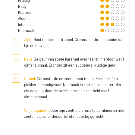
Kruidig
Body
Koolzuur
Alcohol
Intensit.
Nasmaak
8,0
Zicht
Mooi roodbruin. Troebel. Creme/lichtbruin schuim dat
fijn en stevig is.
6,0
Neus
De geur van zoete karamel overheerst, hierdoor wat 1-
dimensionaal. Eronder zit een subtielere kruidige geur.
6,0
Smaak
Geroosterde en zoete mout tonen. Karamel. Een
plakkerig mondgevoel. Nasmaak is kort en licht bitter. Net
als de geur, door de overheersende zoetheid wat 1-
dimensionaal.
Spijssuggestie
Door zijn zoetheid prima te combineren met
zoete hapjes (of desserts) of met pittig gerecht.