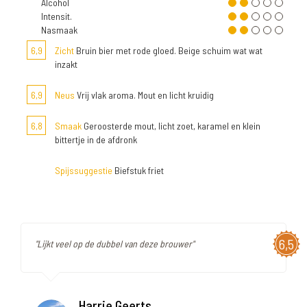
Alcohol
Intensit.
Nasmaak
6,9
Zicht
Bruin bier met rode gloed. Beige schuim wat wat
inzakt
6,9
Neus
Vrij vlak aroma. Mout en licht kruidig
6,8
Smaak
Geroosterde mout, licht zoet, karamel en klein
bittertje in de afdronk
Spijssuggestie
Biefstuk friet
6,5
"Lijkt veel op de dubbel van deze brouwer"
Harrie Geerts