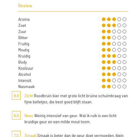
Review
Aroma
Zoet
Zuur
Bitter
Fruitig
Moutig
Kruidig
Body
Koolzuur
Alcohol
Intensit.
Nasmaak
8,0
Zicht
Roodbruin bier met grote licht bruine schuimkraag van
fijne belletjes, die best goed blijft staan.
6,5
Neus
Weinig intensief van geur. Wat ik ruik is een licht
kruidige geur en een milde mout toom.
7,0
Smaak
Smaak is beter dan de geur doet vermoeden. klein