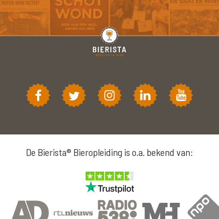
De Bierista® Bieropleiding is o.a. bekend van: