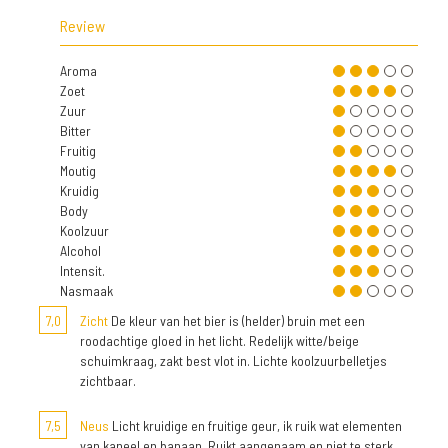
Review
Aroma
Zoet
Zuur
Bitter
Fruitig
Moutig
Kruidig
Body
Koolzuur
Alcohol
Intensit.
Nasmaak
7,0
Zicht
De kleur van het bier is (helder) bruin met een
roodachtige gloed in het licht. Redelijk witte/beige
schuimkraag, zakt best vlot in. Lichte koolzuurbelletjes
zichtbaar.
7,5
Neus
Licht kruidige en fruitige geur, ik ruik wat elementen
van kaneel en banaan. Ruikt aangenaam en niet te sterk.