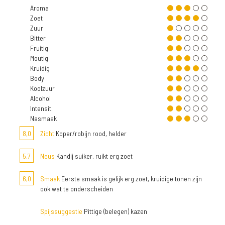
Aroma
Zoet
Zuur
Bitter
Fruitig
Moutig
Kruidig
Body
Koolzuur
Alcohol
Intensit.
Nasmaak
8,0
Zicht
Koper/robijn rood, helder
5,7
Neus
Kandij suiker, ruikt erg zoet
6,0
Smaak
Eerste smaak is gelijk erg zoet, kruidige tonen zijn
ook wat te onderscheiden
Spijssuggestie
Pittige (belegen) kazen