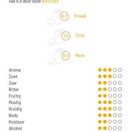
van 6,9 door onze
Bierista's
Smaak
6,7
Zicht
7,4
Neus
6,9
Aroma
Zoet
Zuur
Bitter
Fruitig
Moutig
Kruidig
Body
Koolzuur
Alcohol