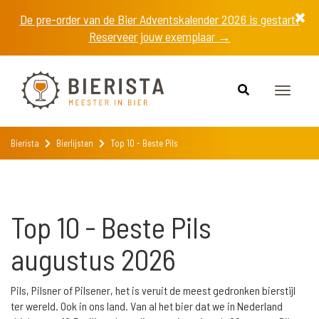
De pre-order van de Bier Adventskalender 2026 is gestart!
Reserveer jouw exemplaar →
Toggle
navigat
Bierista
Bierlijsten
Top 10 - Beste Pils
Top 10 - Beste Pils
augustus 2026
Pils, Pilsner of Pilsener, het is veruit de meest gedronken bierstijl
ter wereld. Ook in ons land. Van al het bier dat we in Nederland