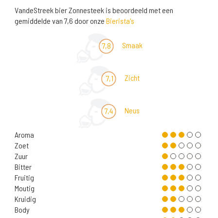
VandeStreek bier Zonnesteek is beoordeeld met een
gemiddelde van 7,6 door onze
Bierista's
Smaak
7,8
Zicht
7,1
Neus
7,4
Aroma
Zoet
Zuur
Bitter
Fruitig
Moutig
Kruidig
Body