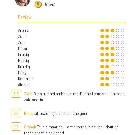
5.543
Review
Aroma
Zoet
Zuur
Bitter
Fruitig
Moutig
Kruidig
Body
Koolzuur
Alcohol
6,5
Zicht
Bijna troebel amberkleurig. Dunne lichte schuimkraag,
zakt snel in
7,5
Neus
Citrusachtige en tropische geur
9,5
Smaak
Fruitig maar ook licht bittertje in de keel. Moutige
tonen proef je ook goed.