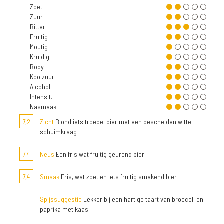
Zoet
Zuur
Bitter
Fruitig
Moutig
Kruidig
Body
Koolzuur
Alcohol
Intensit.
Nasmaak
7,2
Zicht
Blond iets troebel bier met een bescheiden witte
schuimkraag
7,4
Neus
Een fris wat fruitig geurend bier
7,4
Smaak
Fris, wat zoet en iets fruitig smakend bier
Spijssuggestie
Lekker bij een hartige taart van broccoli en
paprika met kaas