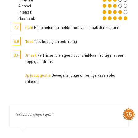
Alcohol
Intensit.
Nasmaak
7,8
Zicht
Bijna helemaal helder met veel maak dun schuim
8,0
Neus
Iets hoppig en ook fruitig
8,4
Smaak
Verfrissend en goed doordrinkbaar fruitig met een
hoppige afdronk
Spijssuggestie
Gevogelte jonge of romige kazen bbq
salade's
7,5
"Frisse hoppige lager"