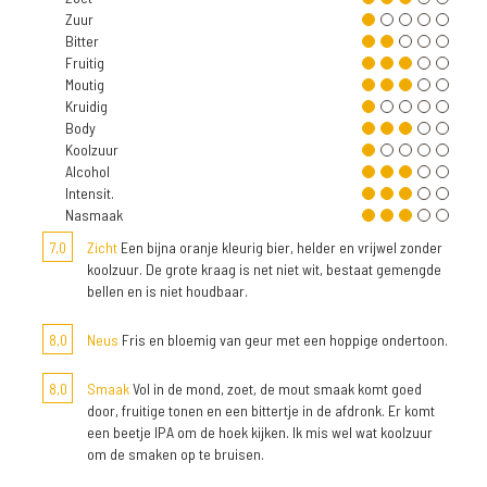
Zuur
Bitter
Fruitig
Moutig
Kruidig
Body
Koolzuur
Alcohol
Intensit.
Nasmaak
7,0
Zicht
Een bijna oranje kleurig bier, helder en vrijwel zonder
koolzuur. De grote kraag is net niet wit, bestaat gemengde
bellen en is niet houdbaar.
8,0
Neus
Fris en bloemig van geur met een hoppige ondertoon.
8,0
Smaak
Vol in de mond, zoet, de mout smaak komt goed
door, fruitige tonen en een bittertje in de afdronk. Er komt
een beetje IPA om de hoek kijken. Ik mis wel wat koolzuur
om de smaken op te bruisen.