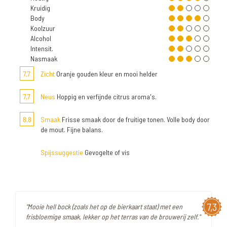
Kruidig
Body
Koolzuur
Alcohol
Intensit.
Nasmaak
7,7
Zicht
Oranje gouden kleur en mooi helder
7,7
Neus
Hoppig en verfijnde citrus aroma's.
8,8
Smaak
Frisse smaak door de fruitige tonen. Volle body door
de mout. Fijne balans.
Spijssuggestie
Gevogelte of vis
7,3
"Mooie hell bock (zoals het op de bierkaart staat) met een
frisbloemige smaak, lekker op het terras van de brouwerij zelf."