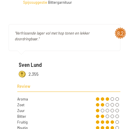
Spijssuggestie
Bittergarnituur
8,2
"Verfrissende lager vol met hop tonen en lekker
doordringbaar."
Sven Lund
2.355
Review
Aroma
Zoet
Zuur
Bitter
Fruitig
Moutig